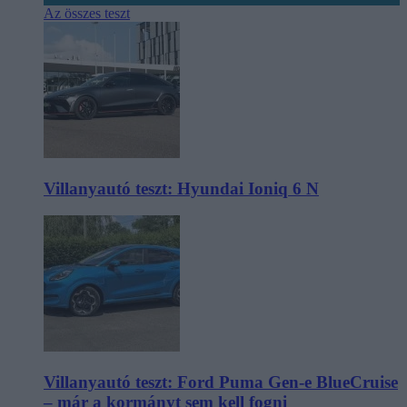
Az összes teszt
Villanyautó teszt: Hyundai Ioniq 6 N
Villanyautó teszt: Ford Puma Gen-e BlueCruise
– már a kormányt sem kell fogni