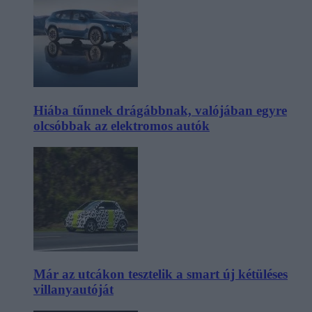
Hiába tűnnek drágábbnak, valójában egyre
olcsóbbak az elektromos autók
Már az utcákon tesztelik a smart új kétüléses
villanyautóját