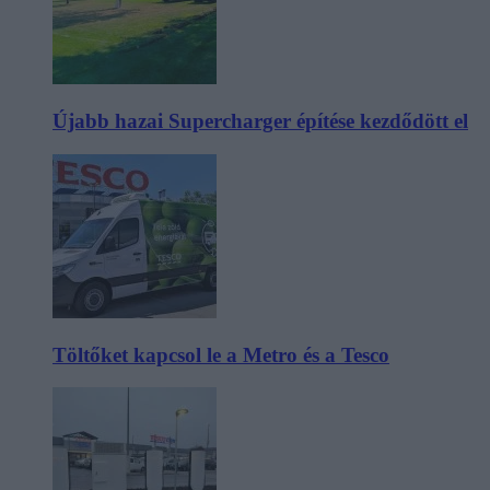
Újabb hazai Supercharger építése kezdődött el
Töltőket kapcsol le a Metro és a Tesco