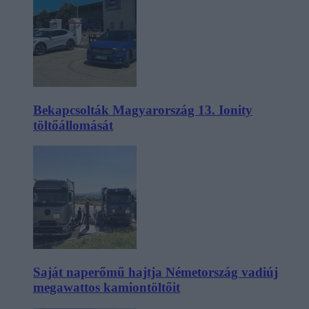
Bekapcsolták Magyarország 13. Ionity
töltőállomását
Saját naperőmű hajtja Németország vadiúj
megawattos kamiontöltőit