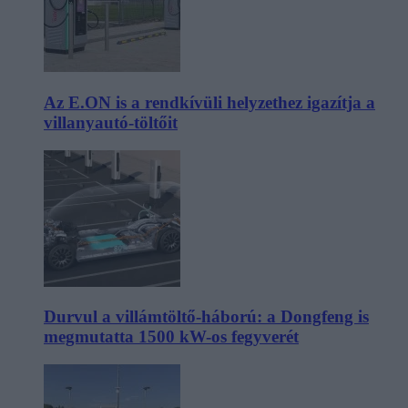
Az E.ON is a rendkívüli helyzethez igazítja a
villanyautó-töltőit
Durvul a villámtöltő-háború: a Dongfeng is
megmutatta 1500 kW-os fegyverét