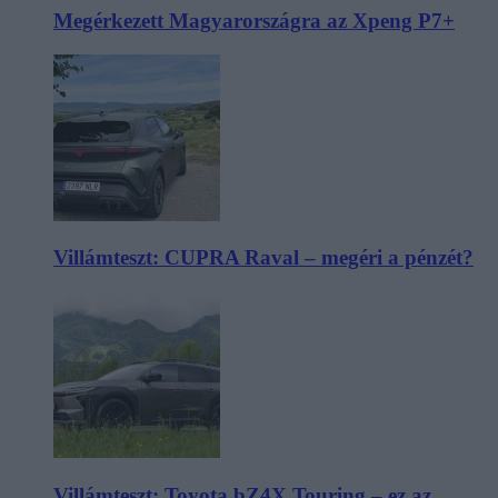
Megérkezett Magyarországra az Xpeng P7+
Villámteszt: CUPRA Raval – megéri a pénzét?
Villámteszt: Toyota bZ4X Touring – ez az,