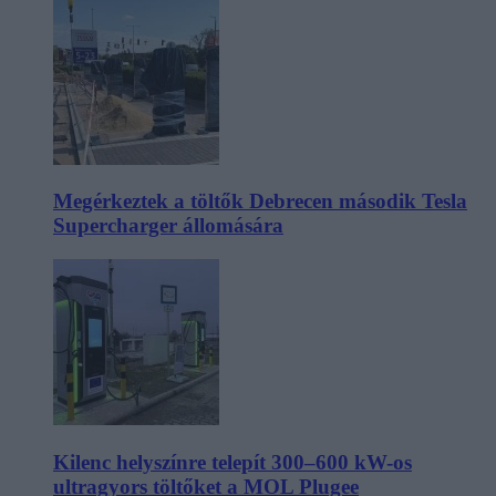
Megérkeztek a töltők Debrecen második Tesla
Supercharger állomására
Kilenc helyszínre telepít 300–600 kW-os
ultragyors töltőket a MOL Plugee