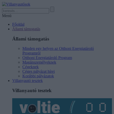
Menü
Főoldal
Állami támogatás
Állami támogatás
Minden egy helyen az Otthoni Energiatároló
Programról
Otthoni Energiatároló Program
Magánszemélyeknek
Cégeknek
Céges pályázat hírei
Korábbi pályázatok
Villanyautó tesztek
Villanyautó tesztek