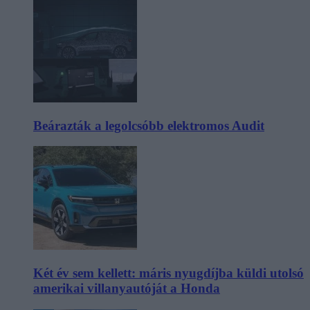
Beárazták a legolcsóbb elektromos Audit
Két év sem kellett: máris nyugdíjba küldi utolsó
amerikai villanyautóját a Honda