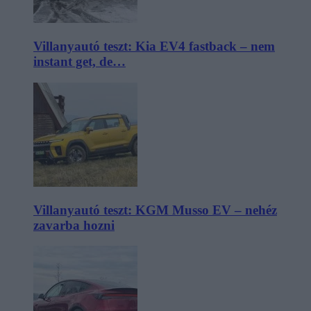
Villanyautó teszt: Kia EV4 fastback – nem
instant get, de…
Villanyautó teszt: KGM Musso EV – nehéz
zavarba hozni