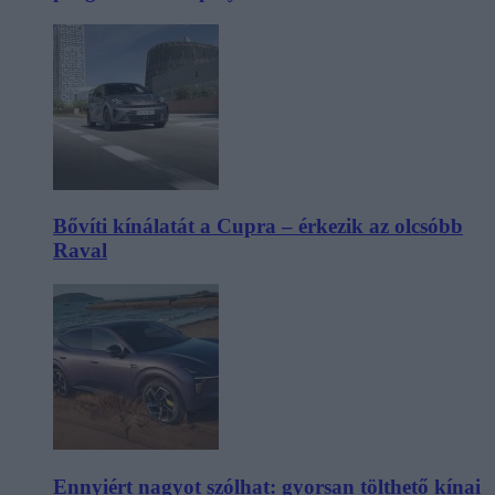
Bővíti kínálatát a Cupra – érkezik az olcsóbb
Raval
Ennyiért nagyot szólhat: gyorsan tölthető kínai