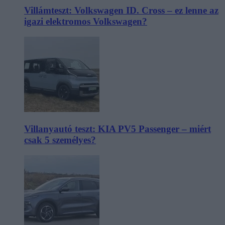
Villámteszt: Volkswagen ID. Cross – ez lenne az
igazi elektromos Volkswagen?
Villanyautó teszt: KIA PV5 Passenger – miért
csak 5 személyes?