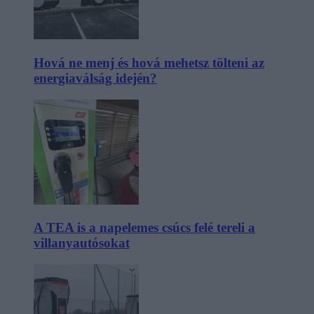
Hová ne menj és hová mehetsz tölteni az
energiaválság idején?
A TEA is a napelemes csúcs felé tereli a
villanyautósokat