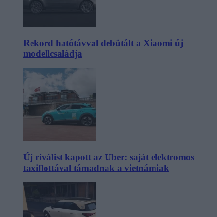
Rekord hatótávval debütált a Xiaomi új
modellcsaládja
Új riválist kapott az Uber: saját elektromos
taxiflottával támadnak a vietnámiak