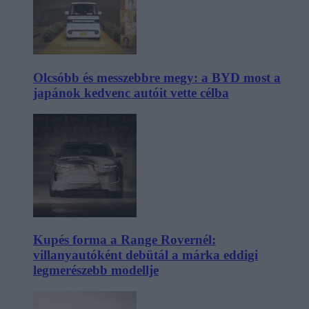
Olcsóbb és messzebbre megy: a BYD most a
japánok kedvenc autóit vette célba
Kupés forma a Range Rovernél:
villanyautóként debütál a márka eddigi
legmerészebb modellje