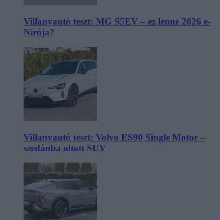
Villanyautó teszt: MG S5EV – ez lenne 2026 e-
Nirója?
Villanyautó teszt: Volvo ES90 Single Motor –
szedánba oltott SUV