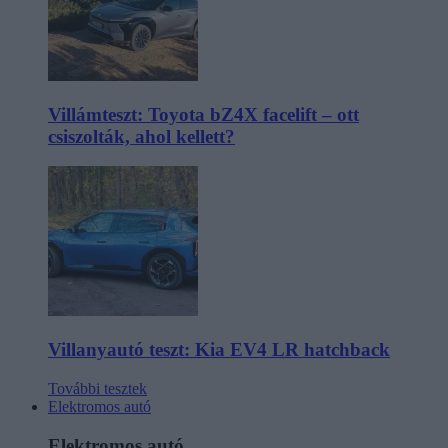
Villámteszt: Toyota bZ4X facelift – ott
csiszolták, ahol kellett?
Villanyautó teszt: Kia EV4 LR hatchback
További tesztek
Elektromos autó
Elektromos autó