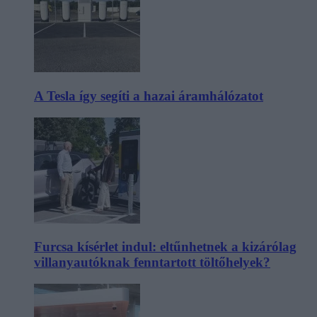
A Tesla így segíti a hazai áramhálózatot
Furcsa kísérlet indul: eltűnhetnek a kizárólag
villanyautóknak fenntartott töltőhelyek?