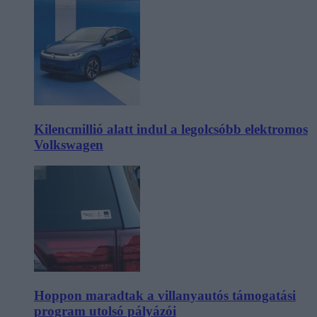
Kilencmillió alatt indul a legolcsóbb elektromos
Volkswagen
Hoppon maradtak a villanyautós támogatási
program utolsó pályázói