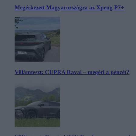
Megérkezett Magyarországra az Xpeng P7+
Villámteszt: CUPRA Raval – megéri a pénzét?