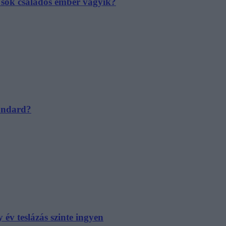
e sok családos ember vágyik?
tandard?
év teslázás szinte ingyen