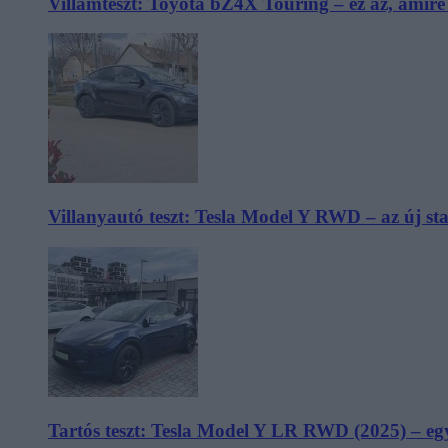
Villámteszt: Toyota bZ4X Touring – ez az, amir
Villanyautó teszt: Tesla Model Y RWD – az új s
Tartós teszt: Tesla Model Y LR RWD (2025) – egy 