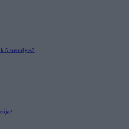
ak 5 személyes?
irója?