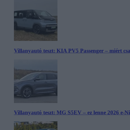
Villanyautó teszt: KIA PV5 Passenger – miért cs
Villanyautó teszt: MG S5EV – ez lenne 2026 e-N