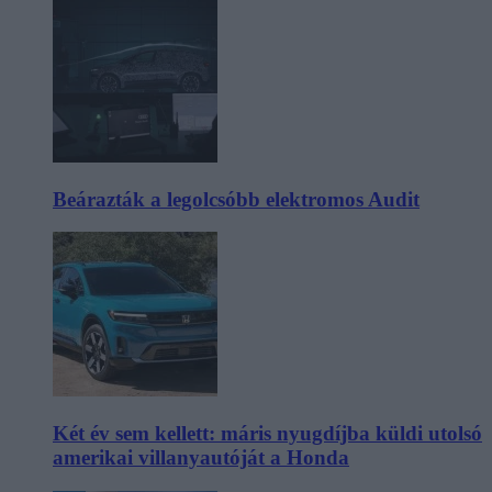
Beárazták a legolcsóbb elektromos Audit
Két év sem kellett: máris nyugdíjba küldi utolsó
amerikai villanyautóját a Honda