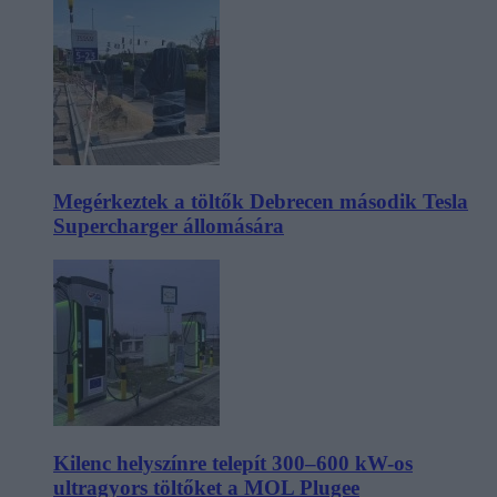
Megérkeztek a töltők Debrecen második Tesla
Supercharger állomására
Kilenc helyszínre telepít 300–600 kW-os
ultragyors töltőket a MOL Plugee