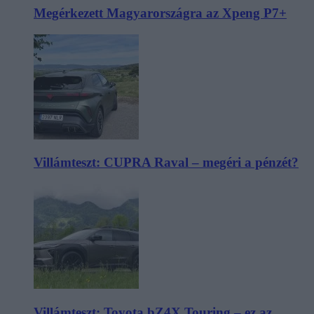
Megérkezett Magyarországra az Xpeng P7+
Villámteszt: CUPRA Raval – megéri a pénzét?
Villámteszt: Toyota bZ4X Touring – ez az,