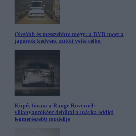
Olcsóbb és messzebbre megy: a BYD most a
japánok kedvenc autóit vette célba
Kupés forma a Range Rovernél:
villanyautóként debütál a márka eddigi
legmerészebb modellje