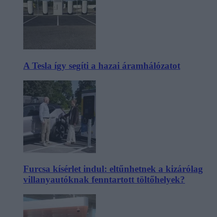
A Tesla így segíti a hazai áramhálózatot
Furcsa kísérlet indul: eltűnhetnek a kizárólag
villanyautóknak fenntartott töltőhelyek?