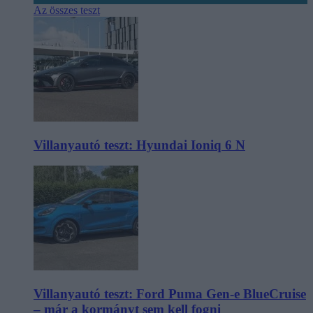
Az összes teszt
Villanyautó teszt: Hyundai Ioniq 6 N
Villanyautó teszt: Ford Puma Gen-e BlueCruise
– már a kormányt sem kell fogni