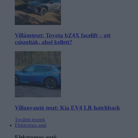
Villámteszt: Toyota bZ4X facelift – ott
csiszolták, ahol kellett?
Villanyautó teszt: Kia EV4 LR hatchback
További tesztek
Elektromos autó
Elektromos autó