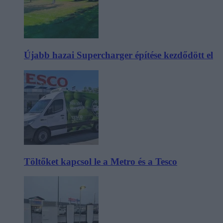
Újabb hazai Supercharger építése kezdődött el
Töltőket kapcsol le a Metro és a Tesco