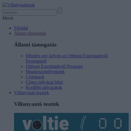
Menü
Főoldal
Állami támogatás
Állami támogatás
Minden egy helyen az Otthoni Energiatároló
Programról
Otthoni Energiatároló Program
Magánszemélyeknek
Cégeknek
Céges pályázat hírei
Korábbi pályázatok
Villanyautó tesztek
Villanyautó tesztek