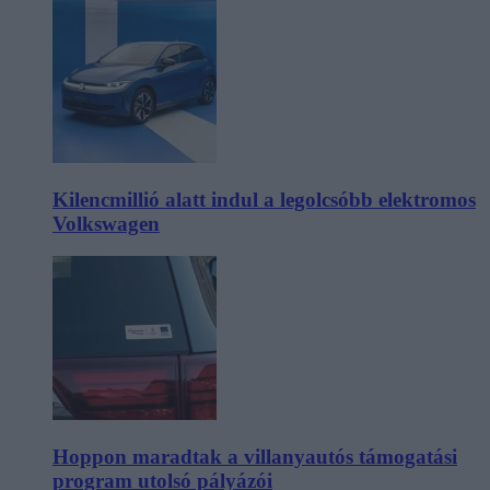
Kilencmillió alatt indul a legolcsóbb elektromos
Volkswagen
Hoppon maradtak a villanyautós támogatási
program utolsó pályázói