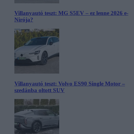
Villanyautó teszt: MG S5EV – ez lenne 2026 e-
Nirója?
Villanyautó teszt: Volvo ES90 Single Motor –
szedánba oltott SUV