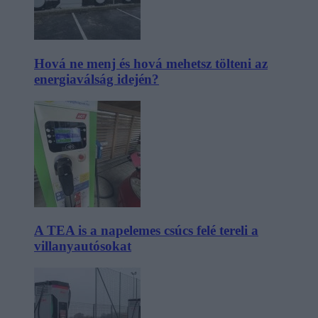
Hová ne menj és hová mehetsz tölteni az
energiaválság idején?
A TEA is a napelemes csúcs felé tereli a
villanyautósokat