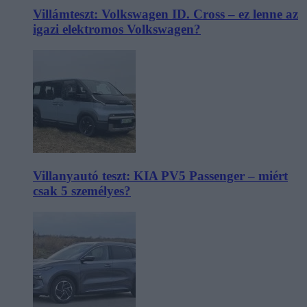
Villámteszt: Volkswagen ID. Cross – ez lenne az
igazi elektromos Volkswagen?
Villanyautó teszt: KIA PV5 Passenger – miért
csak 5 személyes?