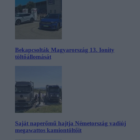
Bekapcsolták Magyarország 13. Ionity
töltőállomását
Saját naperőmű hajtja Németország vadiúj
megawattos kamiontöltőit