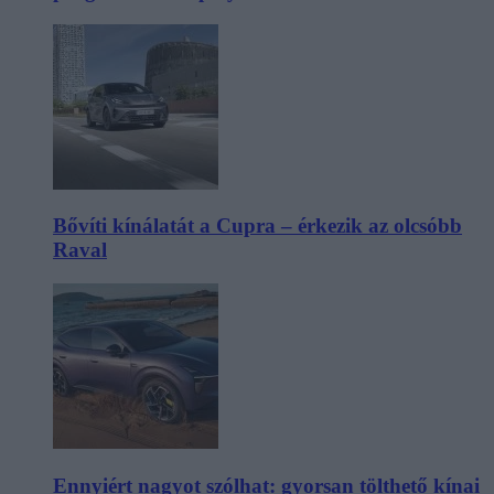
Bővíti kínálatát a Cupra – érkezik az olcsóbb
Raval
Ennyiért nagyot szólhat: gyorsan tölthető kínai