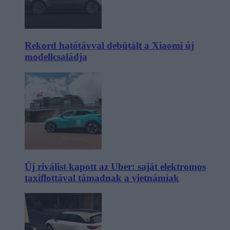
Rekord hatótávval debütált a Xiaomi új
modellcsaládja
Új riválist kapott az Uber: saját elektromos
taxiflottával támadnak a vietnámiak