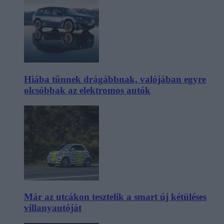
Hiába tűnnek drágábbnak, valójában egyre
olcsóbbak az elektromos autók
Már az utcákon tesztelik a smart új kétüléses
villanyautóját