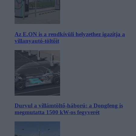
Az E.ON is a rendkívüli helyzethez igazítja a
villanyautó-töltőit
Durvul a villámtöltő-háború: a Dongfeng is
megmutatta 1500 kW-os fegyverét