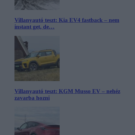
Villanyautó teszt: Kia EV4 fastback – nem
instant get, de…
Villanyautó teszt: KGM Musso EV – nehéz
zavarba hozni