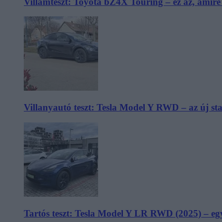
Villámteszt: Toyota bZ4X Touring – ez az, amir
Villanyautó teszt: Tesla Model Y RWD – az új s
Tartós teszt: Tesla Model Y LR RWD (2025) – egy 