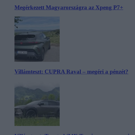
Megérkezett Magyarországra az Xpeng P7+
Villámteszt: CUPRA Raval – megéri a pénzét?