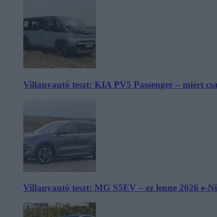
Villanyautó teszt: KIA PV5 Passenger – miért cs
Villanyautó teszt: MG S5EV – ez lenne 2026 e-N