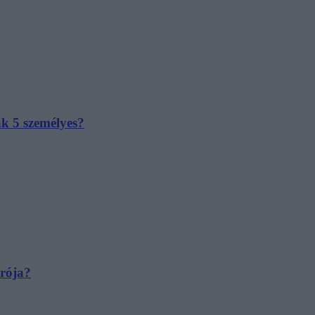
ak 5 személyes?
irója?