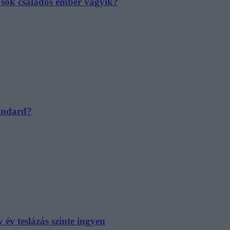
e sok családos ember vágyik?
tandard?
év teslázás szinte ingyen