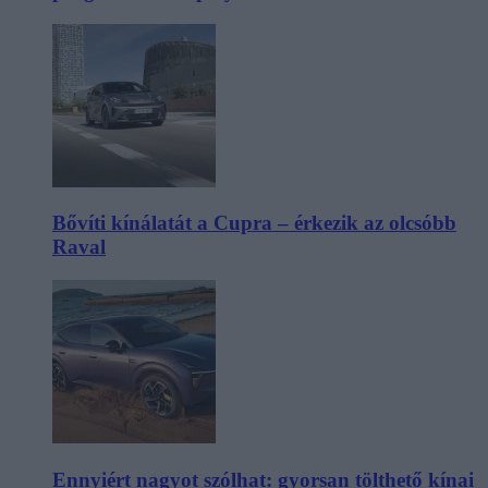
Bővíti kínálatát a Cupra – érkezik az olcsóbb
Raval
Ennyiért nagyot szólhat: gyorsan tölthető kínai