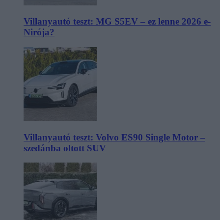
Villanyautó teszt: MG S5EV – ez lenne 2026 e-
Nirója?
Villanyautó teszt: Volvo ES90 Single Motor –
szedánba oltott SUV