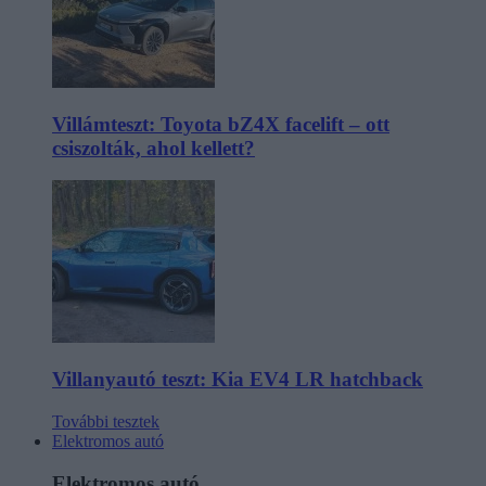
Villámteszt: Toyota bZ4X facelift – ott
csiszolták, ahol kellett?
Villanyautó teszt: Kia EV4 LR hatchback
További tesztek
Elektromos autó
Elektromos autó