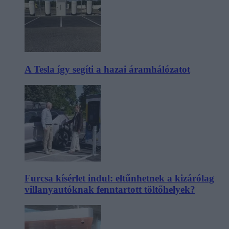
A Tesla így segíti a hazai áramhálózatot
Furcsa kísérlet indul: eltűnhetnek a kizárólag
villanyautóknak fenntartott töltőhelyek?