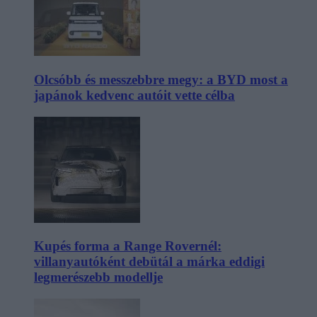
Olcsóbb és messzebbre megy: a BYD most a
japánok kedvenc autóit vette célba
Kupés forma a Range Rovernél:
villanyautóként debütál a márka eddigi
legmerészebb modellje