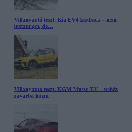
Villanyautó teszt: Kia EV4 fastback – nem
instant get, de…
Villanyautó teszt: KGM Musso EV – nehéz
zavarba hozni