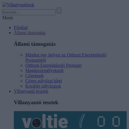
Menü
Főoldal
Állami támogatás
Állami támogatás
Minden egy helyen az Otthoni Energiatároló
Programról
Otthoni Energiatároló Program
Magánszemélyeknek
Cégeknek
Céges pályázat hírei
Korábbi pályázatok
Villanyautó tesztek
Villanyautó tesztek