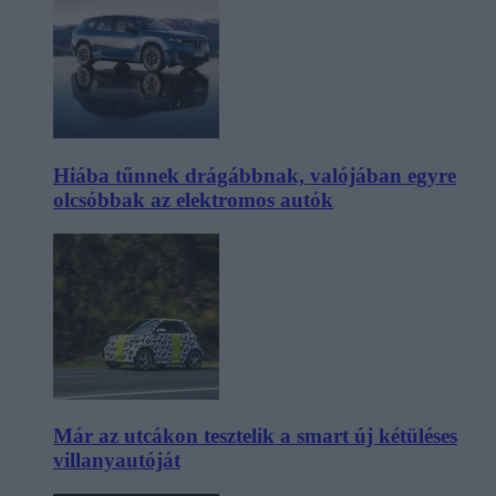
Hiába tűnnek drágábbnak, valójában egyre
olcsóbbak az elektromos autók
Már az utcákon tesztelik a smart új kétüléses
villanyautóját