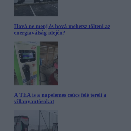
Hová ne menj és hová mehetsz tölteni az
energiaválság idején?
A TEA is a napelemes csúcs felé tereli a
villanyautósokat