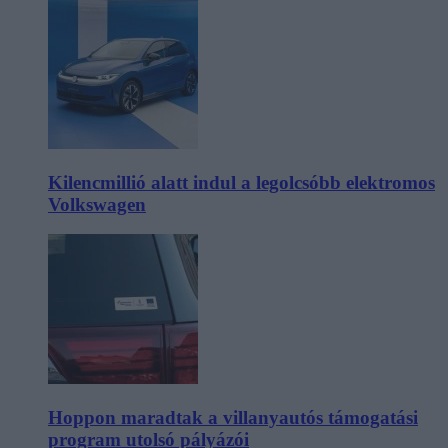
Kilencmillió alatt indul a legolcsóbb elektromos
Volkswagen
Hoppon maradtak a villanyautós támogatási
program utolsó pályázói