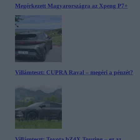
Megérkezett Magyarországra az Xpeng P7+
Villámteszt: CUPRA Raval – megéri a pénzét?
Villámteszt: Toyota bZ4X Touring – ez az,