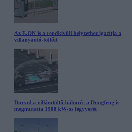
Az E.ON is a rendkívüli helyzethez igazítja a
villanyautó-töltőit
Durvul a villámtöltő-háború: a Dongfeng is
megmutatta 1500 kW-os fegyverét