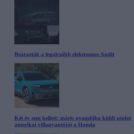
Beárazták a legolcsóbb elektromos Audit
Két év sem kellett: máris nyugdíjba küldi utolsó
amerikai villanyautóját a Honda