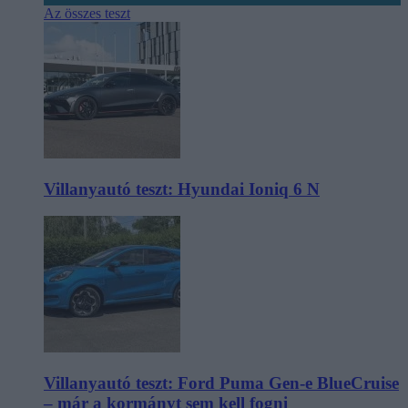
Az összes teszt
Villanyautó teszt: Hyundai Ioniq 6 N
Villanyautó teszt: Ford Puma Gen-e BlueCruise
– már a kormányt sem kell fogni