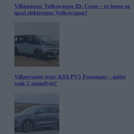
Villámteszt: Volkswagen ID. Cross – ez lenne az
igazi elektromos Volkswagen?
Villanyautó teszt: KIA PV5 Passenger – miért
csak 5 személyes?