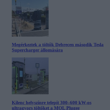
Megérkeztek a töltők Debrecen második Tesla
Supercharger állomására
Kilenc helyszínre telepít 300–600 kW-os
ultragyors töltőket a MOL Plugee