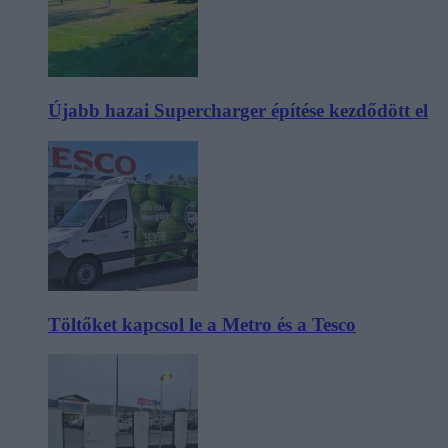
Újabb hazai Supercharger építése kezdődött el
Töltőket kapcsol le a Metro és a Tesco