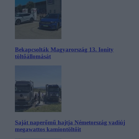
Bekapcsolták Magyarország 13. Ionity
töltőállomását
Saját naperőmű hajtja Németország vadiúj
megawattos kamiontöltőit