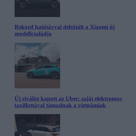
Rekord hatótávval debütált a Xiaomi új
modellcsaládja
Új riválist kapott az Uber: saját elektromos
taxiflottával támadnak a vietnámiak