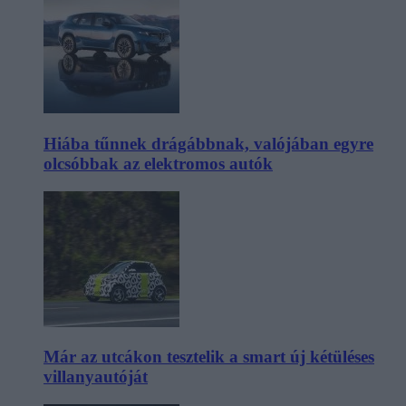
Hiába tűnnek drágábbnak, valójában egyre
olcsóbbak az elektromos autók
Már az utcákon tesztelik a smart új kétüléses
villanyautóját