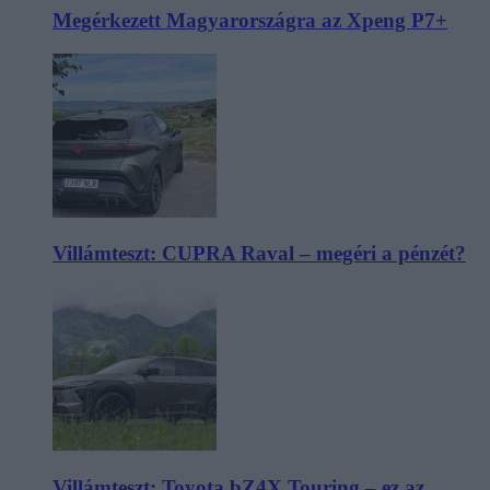
Megérkezett Magyarországra az Xpeng P7+
Villámteszt: CUPRA Raval – megéri a pénzét?
Villámteszt: Toyota bZ4X Touring – ez az,