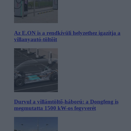
Az E.ON is a rendkívüli helyzethez igazítja a
villanyautó-töltőit
Durvul a villámtöltő-háború: a Dongfeng is
megmutatta 1500 kW-os fegyverét