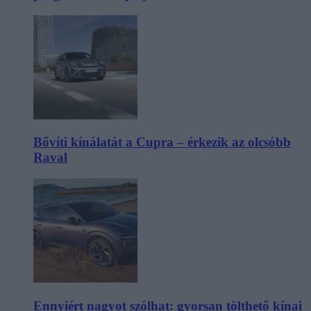
Bővíti kínálatát a Cupra – érkezik az olcsóbb
Raval
Ennyiért nagyot szólhat: gyorsan tölthető kínai