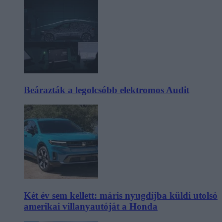
Beárazták a legolcsóbb elektromos Audit
Két év sem kellett: máris nyugdíjba küldi utolsó
amerikai villanyautóját a Honda