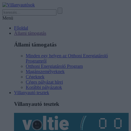
Menü
Főoldal
Állami támogatás
Állami támogatás
Minden egy helyen az Otthoni Energiatároló
Programról
Otthoni Energiatároló Program
Magánszemélyeknek
Cégeknek
Céges pályázat hírei
Korábbi pályázatok
Villanyautó tesztek
Villanyautó tesztek