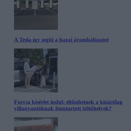
A Tesla így segíti a hazai áramhálózatot
Furcsa kísérlet indul: eltűnhetnek a kizárólag
villanyautóknak fenntartott töltőhelyek?