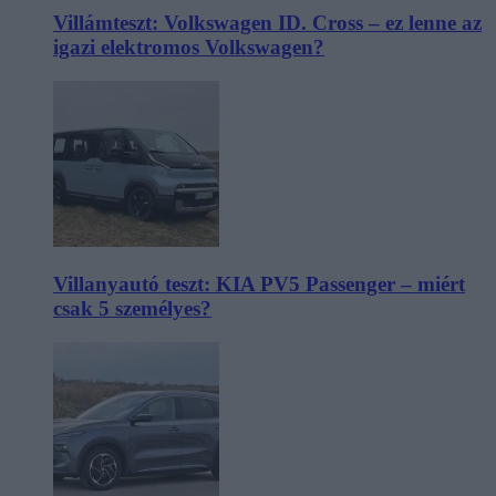
Villámteszt: Volkswagen ID. Cross – ez lenne az
igazi elektromos Volkswagen?
Villanyautó teszt: KIA PV5 Passenger – miért
csak 5 személyes?