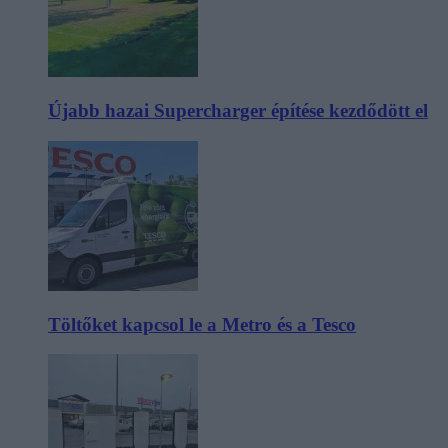
Újabb hazai Supercharger építése kezdődött el
Töltőket kapcsol le a Metro és a Tesco