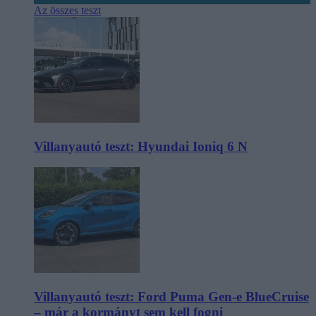
Az összes teszt
Villanyautó teszt: Hyundai Ioniq 6 N
Villanyautó teszt: Ford Puma Gen-e BlueCruise
– már a kormányt sem kell fogni