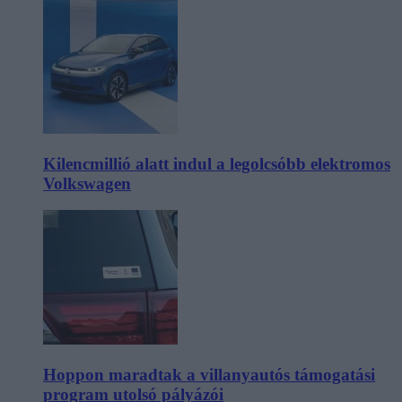
Kilencmillió alatt indul a legolcsóbb elektromos
Volkswagen
Hoppon maradtak a villanyautós támogatási
program utolsó pályázói