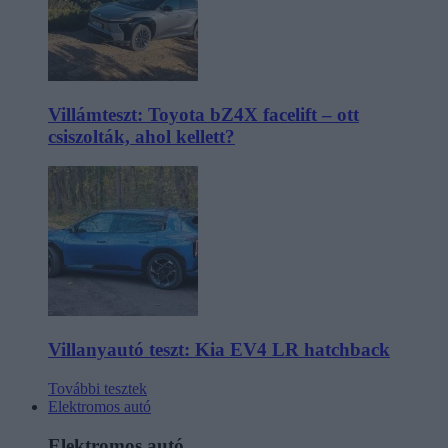
Villámteszt: Toyota bZ4X facelift – ott
csiszolták, ahol kellett?
Villanyautó teszt: Kia EV4 LR hatchback
További tesztek
Elektromos autó
Elektromos autó