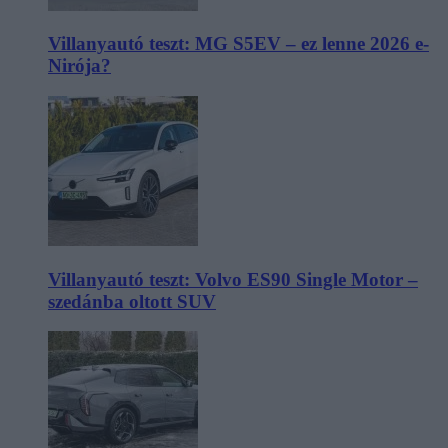
Villanyautó teszt: MG S5EV – ez lenne 2026 e-
Nirója?
Villanyautó teszt: Volvo ES90 Single Motor –
szedánba oltott SUV