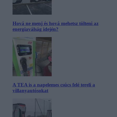
Hová ne menj és hová mehetsz tölteni az
energiaválság idején?
A TEA is a napelemes csúcs felé tereli a
villanyautósokat