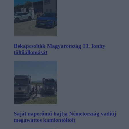
Bekapcsolták Magyarország 13. Ionity
töltőállomását
Saját naperőmű hajtja Németország vadiúj
megawattos kamiontöltőit