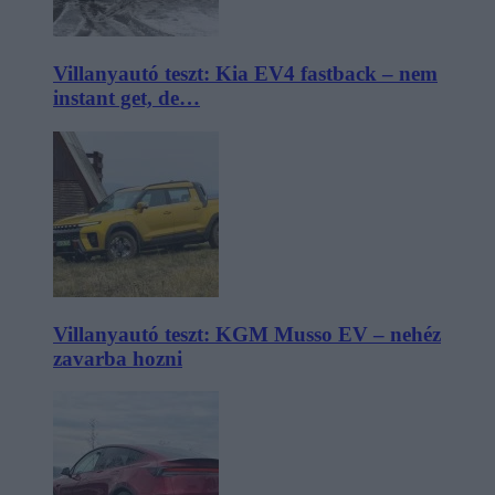
Villanyautó teszt: Kia EV4 fastback – nem
instant get, de…
Villanyautó teszt: KGM Musso EV – nehéz
zavarba hozni