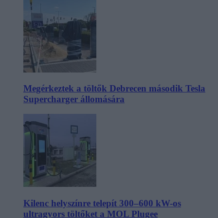
Megérkeztek a töltők Debrecen második Tesla
Supercharger állomására
Kilenc helyszínre telepít 300–600 kW-os
ultragyors töltőket a MOL Plugee