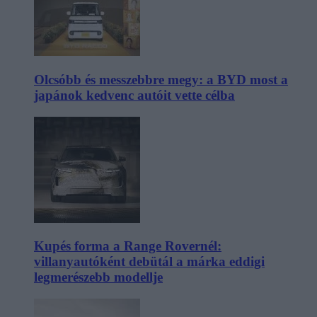
Olcsóbb és messzebbre megy: a BYD most a
japánok kedvenc autóit vette célba
Kupés forma a Range Rovernél:
villanyautóként debütál a márka eddigi
legmerészebb modellje