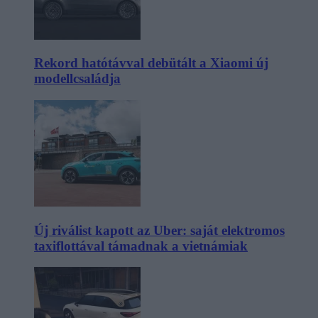
Rekord hatótávval debütált a Xiaomi új
modellcsaládja
Új riválist kapott az Uber: saját elektromos
taxiflottával támadnak a vietnámiak