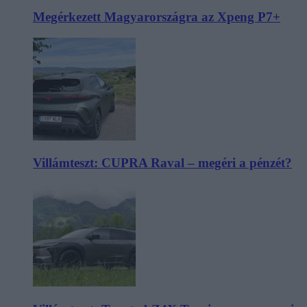
Megérkezett Magyarországra az Xpeng P7+
Villámteszt: CUPRA Raval – megéri a pénzét?