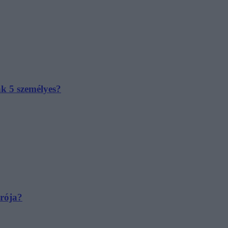
ak 5 személyes?
irója?