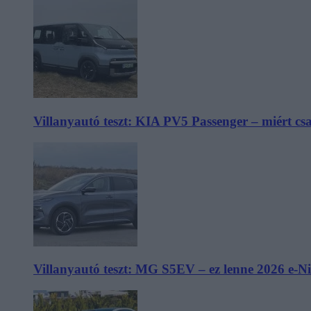
Villanyautó teszt: KIA PV5 Passenger – miért cs
Villanyautó teszt: MG S5EV – ez lenne 2026 e-N