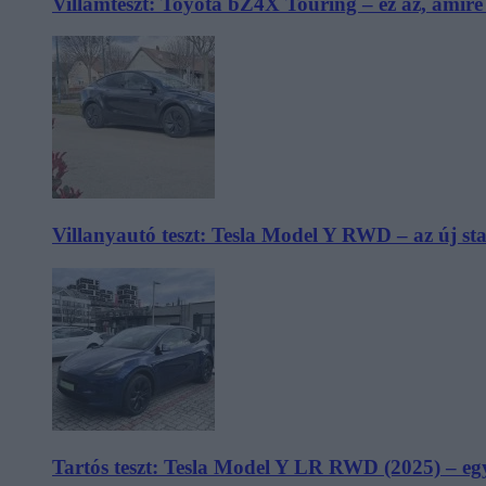
Villámteszt: Toyota bZ4X Touring – ez az, amir
Villanyautó teszt: Tesla Model Y RWD – az új s
Tartós teszt: Tesla Model Y LR RWD (2025) – egy 