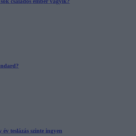
e sok családos ember vágyik?
tandard?
év teslázás szinte ingyen