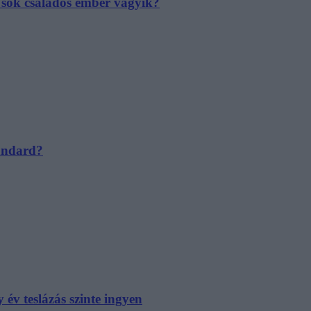
e sok családos ember vágyik?
tandard?
év teslázás szinte ingyen