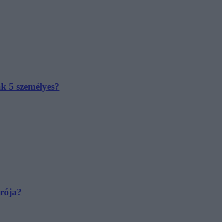
ak 5 személyes?
irója?