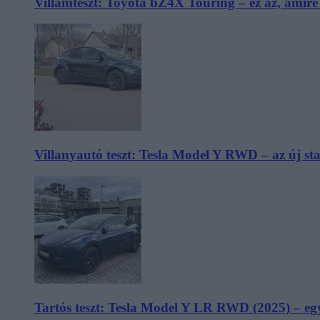
Villámteszt: Toyota bZ4X Touring – ez az, amir
Villanyautó teszt: Tesla Model Y RWD – az új s
Tartós teszt: Tesla Model Y LR RWD (2025) – egy 