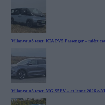
Villanyautó teszt: KIA PV5 Passenger – miért cs
Villanyautó teszt: MG S5EV – ez lenne 2026 e-N