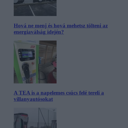
Hová ne menj és hová mehetsz tölteni az
energiaválság idején?
A TEA is a napelemes csúcs felé tereli a
villanyautósokat