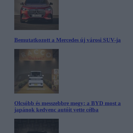
Bemutatkozott a Mercedes új városi SUV-ja
Olcsóbb és messzebbre megy: a BYD most a
japánok kedvenc autóit vette célba