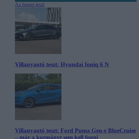
Az összes teszt
Villanyautó teszt: Hyundai Ioniq 6 N
Villanyautó teszt: Ford Puma Gen-e BlueCruise
– már a kormányt sem kell fogni