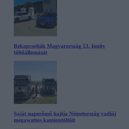
Bekapcsolták Magyarország 13. Ionity
töltőállomását
Saját naperőmű hajtja Németország vadiúj
megawattos kamiontöltőit