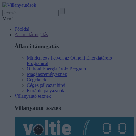
Menü
Főoldal
Állami támogatás
Állami támogatás
Minden egy helyen az Otthoni Energiatároló
Programról
Otthoni Energiatároló Program
Magánszemélyeknek
Cégeknek
Céges pályázat hírei
Korábbi pályázatok
Villanyautó tesztek
Villanyautó tesztek