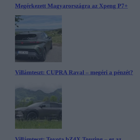
Megérkezett Magyarországra az Xpeng P7+
Villámteszt: CUPRA Raval – megéri a pénzét?
Villámteszt: Toyota bZ4X Touring – ez az,