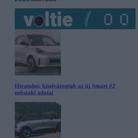
Hivatalos: kiszivárogtak az új Smart #2
műszaki adatai