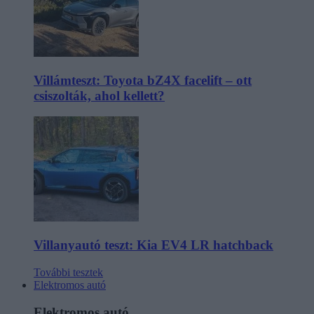
Villámteszt: Toyota bZ4X facelift – ott
csiszolták, ahol kellett?
Villanyautó teszt: Kia EV4 LR hatchback
További tesztek
Elektromos autó
Elektromos autó