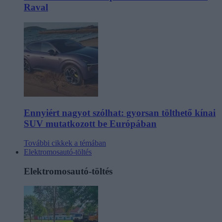
Raval
Ennyiért nagyot szólhat: gyorsan tölthető kínai
SUV mutatkozott be Európában
További cikkek a témában
Elektromosautó-töltés
Elektromosautó-töltés