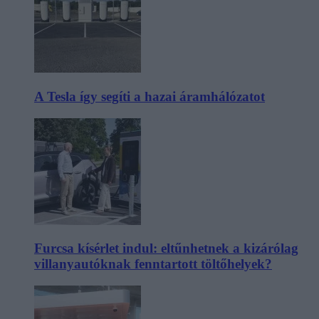
A Tesla így segíti a hazai áramhálózatot
Furcsa kísérlet indul: eltűnhetnek a kizárólag
villanyautóknak fenntartott töltőhelyek?