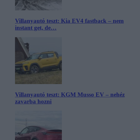
Villanyautó teszt: Kia EV4 fastback – nem
instant get, de…
Villanyautó teszt: KGM Musso EV – nehéz
zavarba hozni