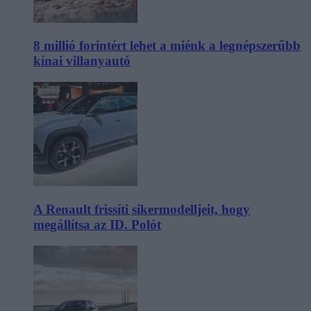
8 millió forintért lehet a miénk a legnépszerűbb
kínai villanyautó
A Renault frissíti sikermodelljeit, hogy
megállítsa az ID. Polót