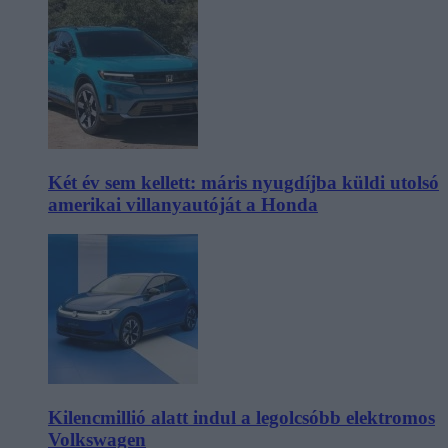
Két év sem kellett: máris nyugdíjba küldi utolsó
amerikai villanyautóját a Honda
Kilencmillió alatt indul a legolcsóbb elektromos
Volkswagen