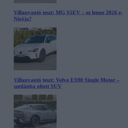
Villanyautó teszt: MG S5EV – ez lenne 2026 e-
Nirója?
Villanyautó teszt: Volvo ES90 Single Motor –
szedánba oltott SUV