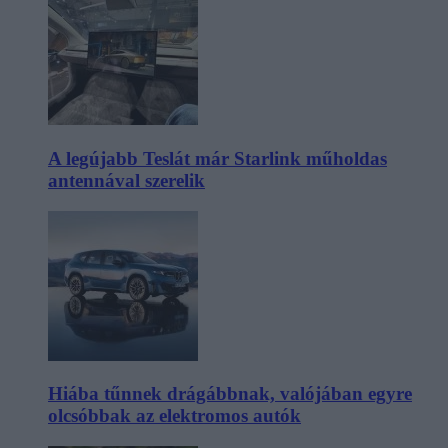
A legújabb Teslát már Starlink műholdas
antennával szerelik
Hiába tűnnek drágábbnak, valójában egyre
olcsóbbak az elektromos autók