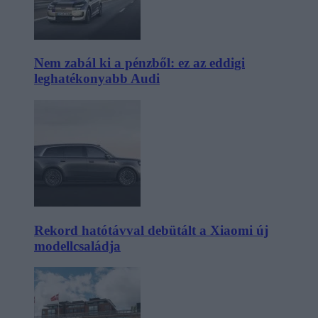
Nem zabál ki a pénzből: ez az eddigi
leghatékonyabb Audi
Rekord hatótávval debütált a Xiaomi új
modellcsaládja