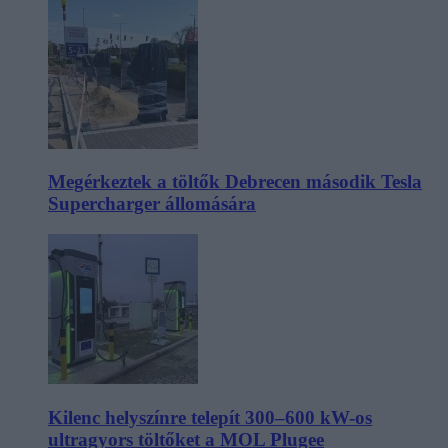
Megérkeztek a töltők Debrecen második Tesla
Supercharger állomására
Kilenc helyszínre telepít 300–600 kW-os
ultragyors töltőket a MOL Plugee