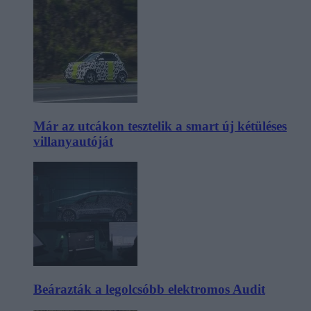
Már az utcákon tesztelik a smart új kétüléses
villanyautóját
Beárazták a legolcsóbb elektromos Audit