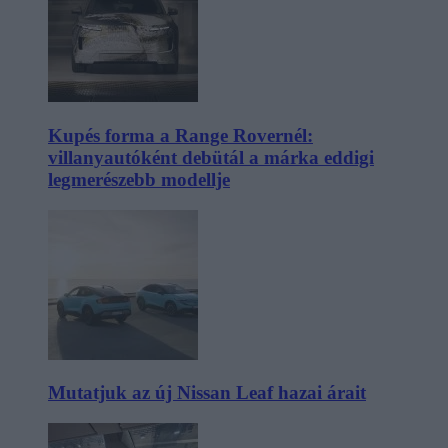
Kupés forma a Range Rovernél:
villanyautóként debütál a márka eddigi
legmerészebb modellje
Mutatjuk az új Nissan Leaf hazai árait