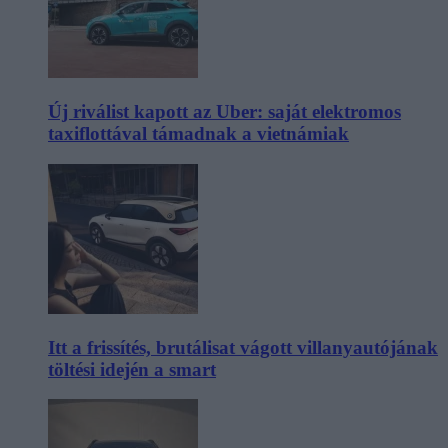
Új riválist kapott az Uber: saját elektromos
taxiflottával támadnak a vietnámiak
Itt a frissítés, brutálisat vágott villanyautójának
töltési idején a smart