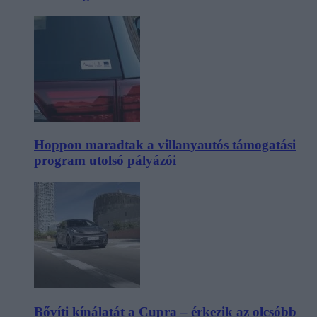
Hoppon maradtak a villanyautós támogatási
program utolsó pályázói
Bővíti kínálatát a Cupra – érkezik az olcsóbb