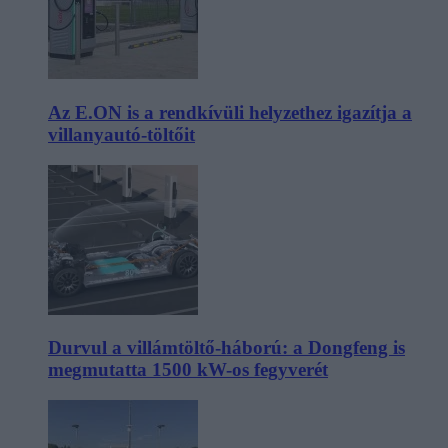
Az E.ON is a rendkívüli helyzethez igazítja a
villanyautó-töltőit
Durvul a villámtöltő-háború: a Dongfeng is
megmutatta 1500 kW-os fegyverét