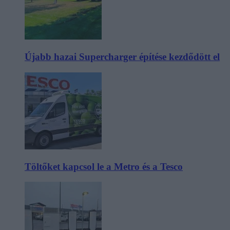
Újabb hazai Supercharger építése kezdődött el
Töltőket kapcsol le a Metro és a Tesco