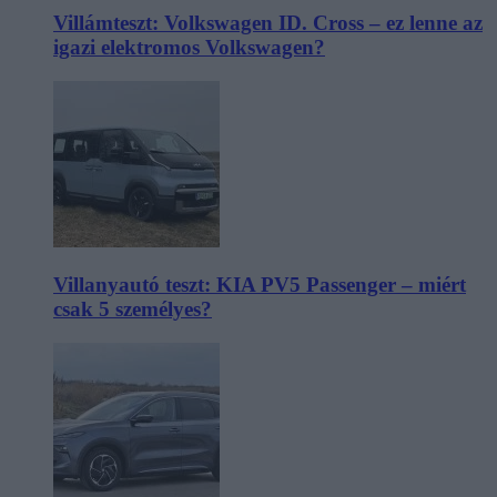
Villámteszt: Volkswagen ID. Cross – ez lenne az
igazi elektromos Volkswagen?
Villanyautó teszt: KIA PV5 Passenger – miért
csak 5 személyes?