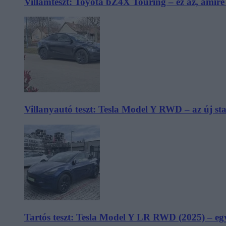
Villámteszt: Toyota bZ4X Touring – ez az, amir
Villanyautó teszt: Tesla Model Y RWD – az új s
Tartós teszt: Tesla Model Y LR RWD (2025) – egy 