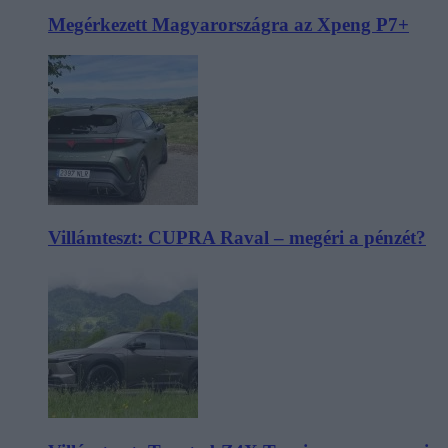
Megérkezett Magyarországra az Xpeng P7+
Villámteszt: CUPRA Raval – megéri a pénzét?