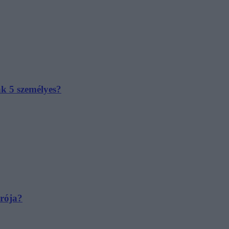
ak 5 személyes?
irója?