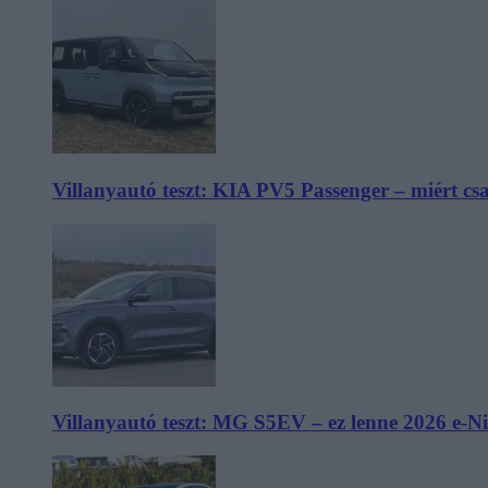
Villanyautó teszt: KIA PV5 Passenger – miért cs
Villanyautó teszt: MG S5EV – ez lenne 2026 e-N