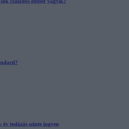
e sok családos ember vágyik?
tandard?
év teslázás szinte ingyen