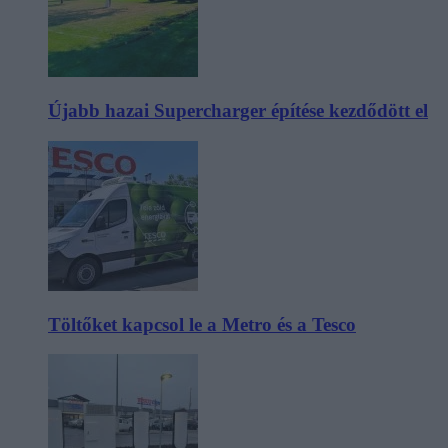
Újabb hazai Supercharger építése kezdődött el
Töltőket kapcsol le a Metro és a Tesco