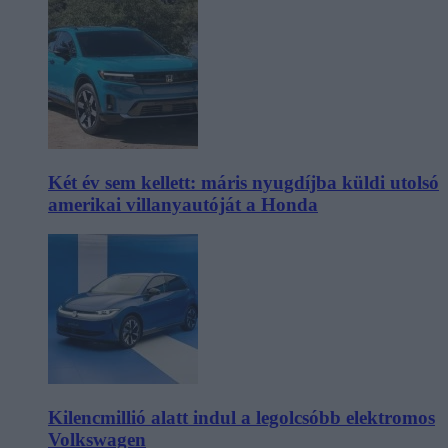
Két év sem kellett: máris nyugdíjba küldi utolsó
amerikai villanyautóját a Honda
Kilencmillió alatt indul a legolcsóbb elektromos
Volkswagen