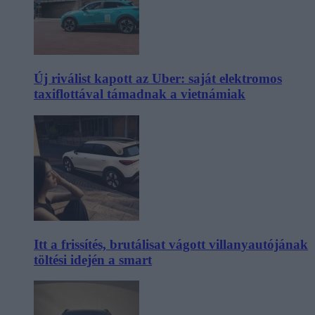
Új riválist kapott az Uber: saját elektromos
taxiflottával támadnak a vietnámiak
Itt a frissítés, brutálisat vágott villanyautójának
töltési idején a smart