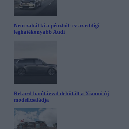
Nem zabál ki a pénzből: ez az eddigi
leghatékonyabb Audi
Rekord hatótávval debütált a Xiaomi új
modellcsaládja