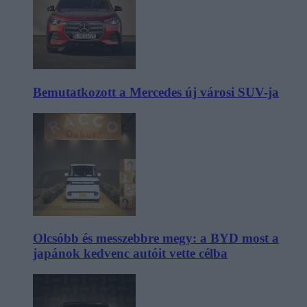
Bemutatkozott a Mercedes új városi SUV-ja
Olcsóbb és messzebbre megy: a BYD most a
japánok kedvenc autóit vette célba