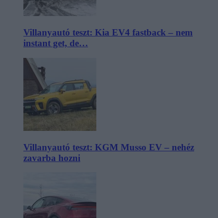
Villanyautó teszt: Kia EV4 fastback – nem
instant get, de…
Villanyautó teszt: KGM Musso EV – nehéz
zavarba hozni