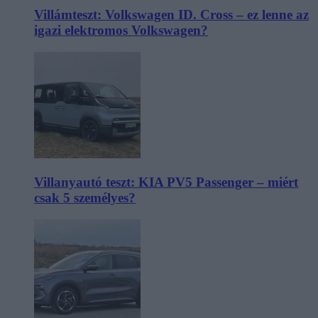
Villámteszt: Volkswagen ID. Cross – ez lenne az
igazi elektromos Volkswagen?
Villanyautó teszt: KIA PV5 Passenger – miért
csak 5 személyes?