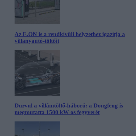
Az E.ON is a rendkívüli helyzethez igazítja a
villanyautó-töltőit
Durvul a villámtöltő-háború: a Dongfeng is
megmutatta 1500 kW-os fegyverét