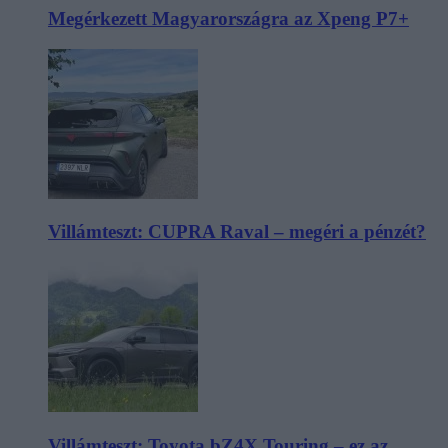
Megérkezett Magyarországra az Xpeng P7+
Villámteszt: CUPRA Raval – megéri a pénzét?
Villámteszt: Toyota bZ4X Touring – ez az,