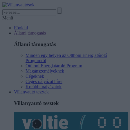
Menü
Főoldal
Állami támogatás
Állami támogatás
Minden egy helyen az Otthoni Energiatároló
Programról
Otthoni Energiatároló Program
Magánszemélyeknek
Cégeknek
Céges pályázat hírei
Korábbi pályázatok
Villanyautó tesztek
Villanyautó tesztek