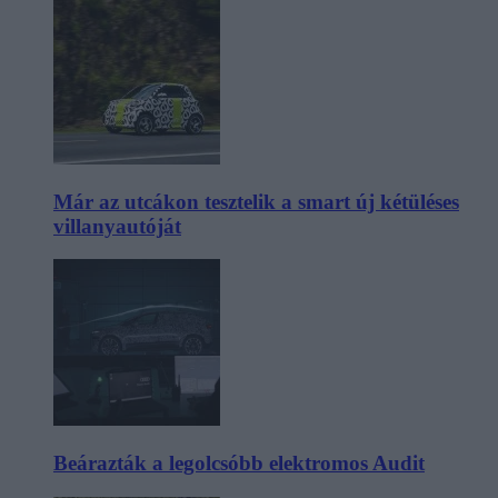
Már az utcákon tesztelik a smart új kétüléses
villanyautóját
Beárazták a legolcsóbb elektromos Audit