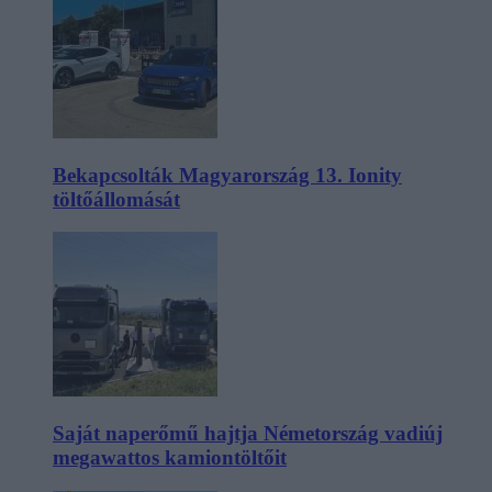
Bekapcsolták Magyarország 13. Ionity
töltőállomását
Saját naperőmű hajtja Németország vadiúj
megawattos kamiontöltőit