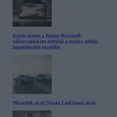
Kupés forma a Range Rovernél:
villanyautóként debütál a márka eddigi
legmerészebb modellje
Mutatjuk az új Nissan Leaf hazai árait