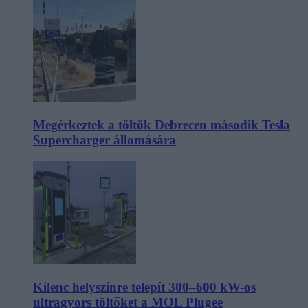
Megérkeztek a töltők Debrecen második Tesla
Supercharger állomására
Kilenc helyszínre telepít 300–600 kW-os
ultragyors töltőket a MOL Plugee