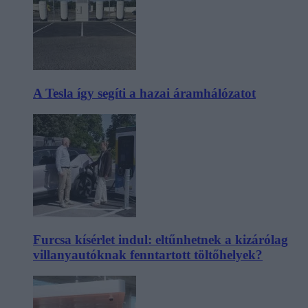
A Tesla így segíti a hazai áramhálózatot
Furcsa kísérlet indul: eltűnhetnek a kizárólag
villanyautóknak fenntartott töltőhelyek?