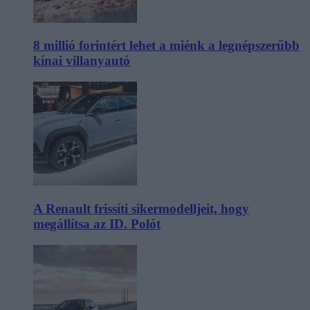
8 millió forintért lehet a miénk a legnépszerűbb
kínai villanyautó
A Renault frissíti sikermodelljeit, hogy
megállítsa az ID. Polót