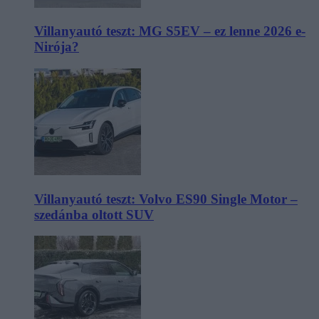
Villanyautó teszt: MG S5EV – ez lenne 2026 e-
Nirója?
Villanyautó teszt: Volvo ES90 Single Motor –
szedánba oltott SUV