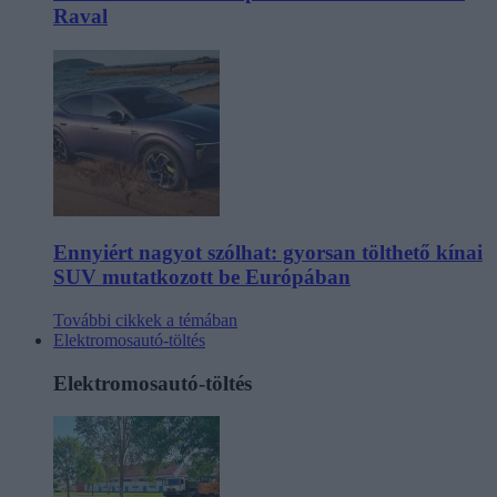
Raval
Ennyiért nagyot szólhat: gyorsan tölthető kínai
SUV mutatkozott be Európában
További cikkek a témában
Elektromosautó-töltés
Elektromosautó-töltés