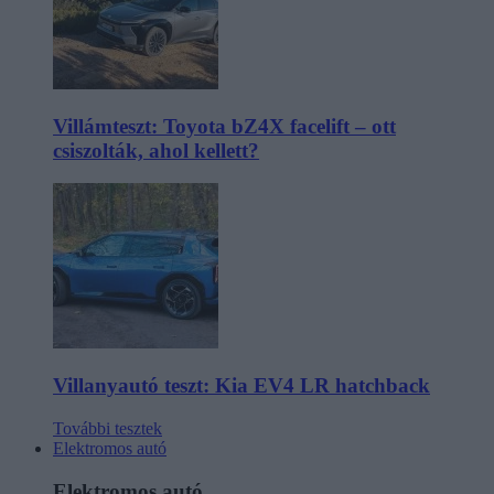
Villámteszt: Toyota bZ4X facelift – ott
csiszolták, ahol kellett?
Villanyautó teszt: Kia EV4 LR hatchback
További tesztek
Elektromos autó
Elektromos autó