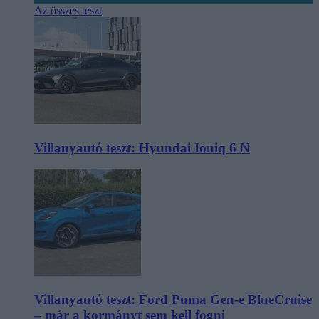
Az összes teszt
Villanyautó teszt: Hyundai Ioniq 6 N
Villanyautó teszt: Ford Puma Gen-e BlueCruise
– már a kormányt sem kell fogni