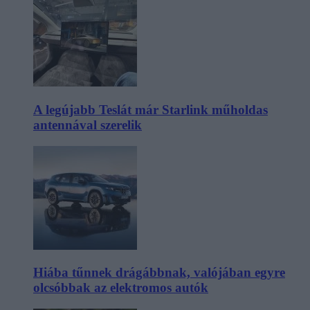
A legújabb Teslát már Starlink műholdas
antennával szerelik
Hiába tűnnek drágábbnak, valójában egyre
olcsóbbak az elektromos autók