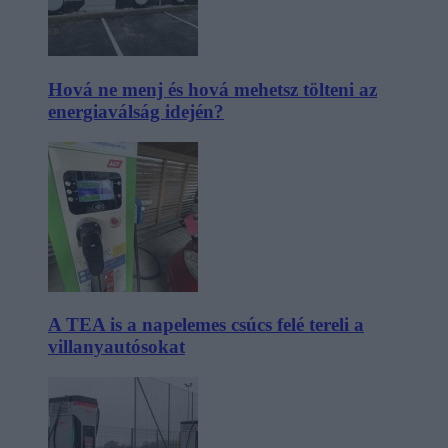
Hová ne menj és hová mehetsz tölteni az
energiaválság idején?
A TEA is a napelemes csúcs felé tereli a
villanyautósokat