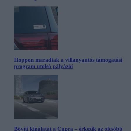
Hoppon maradtak a villanyautós támogatási
program utolsó pályázói
Bővíti kínálatát a Cupra – érkezik az olcsóbb