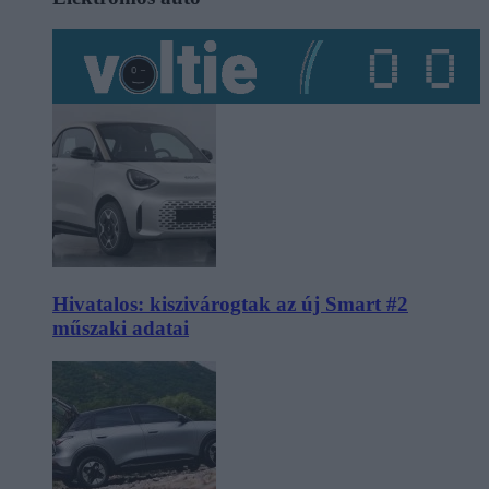
Hivatalos: kiszivárogtak az új Smart #2
műszaki adatai