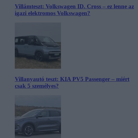
Villámteszt: Volkswagen ID. Cross – ez lenne az
igazi elektromos Volkswagen?
Villanyautó teszt: KIA PV5 Passenger – miért
csak 5 személyes?