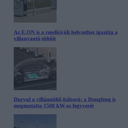
Az E.ON is a rendkívüli helyzethez igazítja a
villanyautó-töltőit
Durvul a villámtöltő-háború: a Dongfeng is
megmutatta 1500 kW-os fegyverét