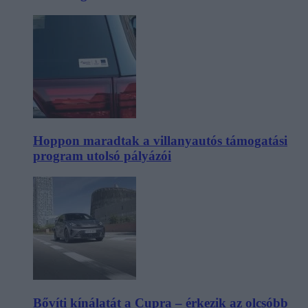
Hoppon maradtak a villanyautós támogatási
program utolsó pályázói
Bővíti kínálatát a Cupra – érkezik az olcsóbb