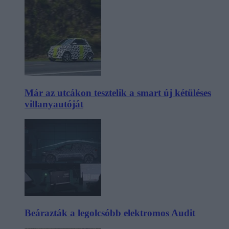
Már az utcákon tesztelik a smart új kétüléses
villanyautóját
Beárazták a legolcsóbb elektromos Audit