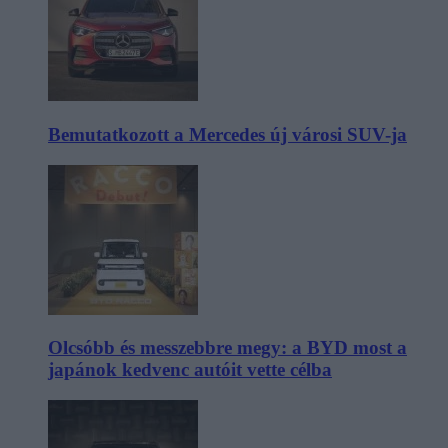
Bemutatkozott a Mercedes új városi SUV-ja
Olcsóbb és messzebbre megy: a BYD most a
japánok kedvenc autóit vette célba