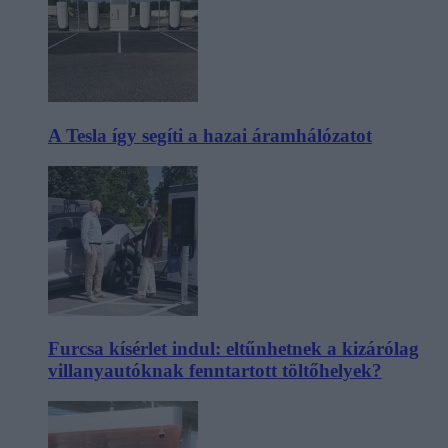
A Tesla így segíti a hazai áramhálózatot
Furcsa kísérlet indul: eltűnhetnek a kizárólag
villanyautóknak fenntartott töltőhelyek?