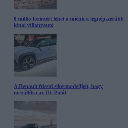
8 millió forintért lehet a miénk a legnépszerűbb
kínai villanyautó
A Renault frissíti sikermodelljeit, hogy
megállítsa az ID. Polót