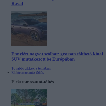
Raval
Ennyiért nagyot szólhat: gyorsan tölthető kínai
SUV mutatkozott be Európában
További cikkek a témában
Elektromosautó-töltés
Elektromosautó-töltés