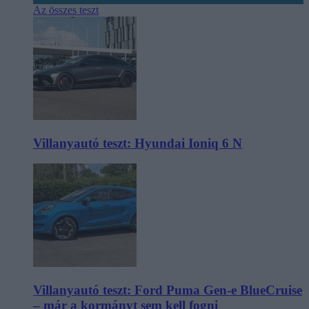
Az összes teszt
Villanyautó teszt: Hyundai Ioniq 6 N
Villanyautó teszt: Ford Puma Gen-e BlueCruise
– már a kormányt sem kell fogni