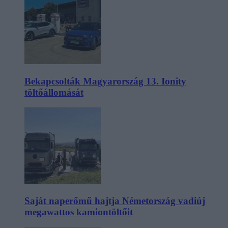
Bekapcsolták Magyarország 13. Ionity
töltőállomását
Saját naperőmű hajtja Németország vadiúj
megawattos kamiontöltőit