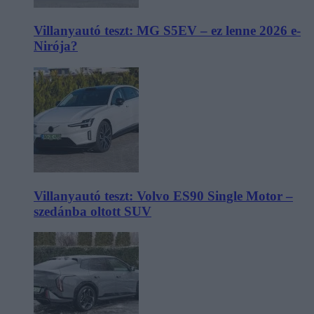
Villanyautó teszt: MG S5EV – ez lenne 2026 e-
Nirója?
Villanyautó teszt: Volvo ES90 Single Motor –
szedánba oltott SUV