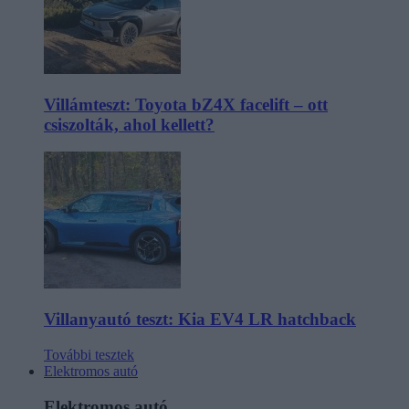
Villámteszt: Toyota bZ4X facelift – ott
csiszolták, ahol kellett?
Villanyautó teszt: Kia EV4 LR hatchback
További tesztek
Elektromos autó
Elektromos autó