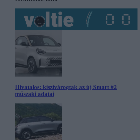
Hivatalos: kiszivárogtak az új Smart #2
műszaki adatai