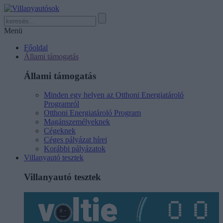
Menü
Főoldal
Állami támogatás
Állami támogatás
Minden egy helyen az Otthoni Energiatároló
Programról
Otthoni Energiatároló Program
Magánszemélyeknek
Cégeknek
Céges pályázat hírei
Korábbi pályázatok
Villanyautó tesztek
Villanyautó tesztek