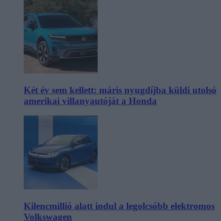
Két év sem kellett: máris nyugdíjba küldi utolsó
amerikai villanyautóját a Honda
Kilencmillió alatt indul a legolcsóbb elektromos
Volkswagen