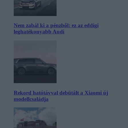
Nem zabál ki a pénzből: ez az eddigi
leghatékonyabb Audi
Rekord hatótávval debütált a Xiaomi új
modellcsaládja