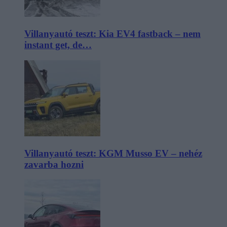
Villanyautó teszt: Kia EV4 fastback – nem
instant get, de…
Villanyautó teszt: KGM Musso EV – nehéz
zavarba hozni