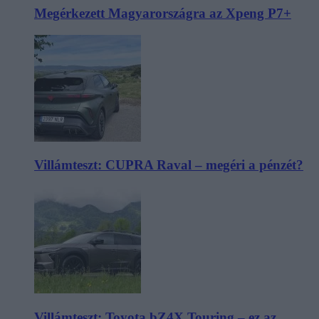
Megérkezett Magyarországra az Xpeng P7+
Villámteszt: CUPRA Raval – megéri a pénzét?
Villámteszt: Toyota bZ4X Touring – ez az,