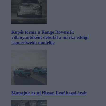
Kupés forma a Range Rovernél:
villanyautóként debütál a márka eddigi
legmerészebb modellje
Mutatjuk az új Nissan Leaf hazai árait