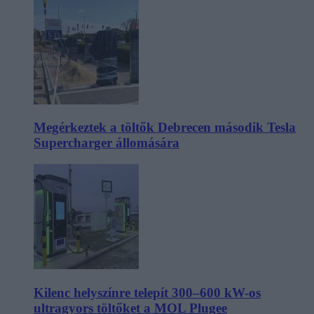
Megérkeztek a töltők Debrecen második Tesla
Supercharger állomására
Kilenc helyszínre telepít 300–600 kW-os
ultragyors töltőket a MOL Plugee