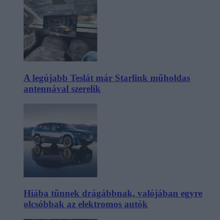
A legújabb Teslát már Starlink műholdas
antennával szerelik
Hiába tűnnek drágábbnak, valójában egyre
olcsóbbak az elektromos autók