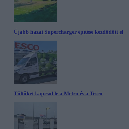
Újabb hazai Supercharger építése kezdődött el
Töltőket kapcsol le a Metro és a Tesco