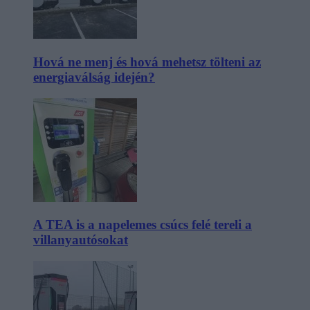
Hová ne menj és hová mehetsz tölteni az
energiaválság idején?
A TEA is a napelemes csúcs felé tereli a
villanyautósokat