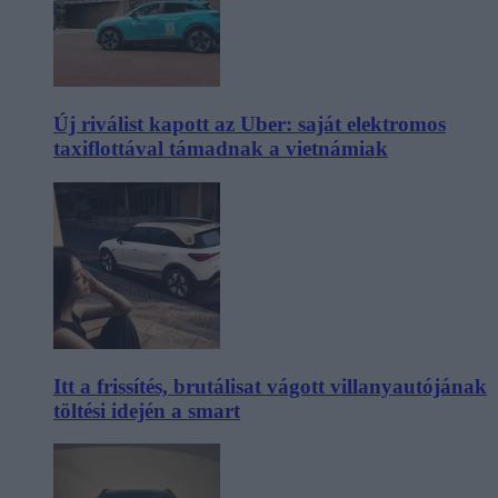
Új riválist kapott az Uber: saját elektromos
taxiflottával támadnak a vietnámiak
Itt a frissítés, brutálisat vágott villanyautójának
töltési idején a smart