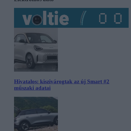
Hivatalos: kiszivárogtak az új Smart #2
műszaki adatai