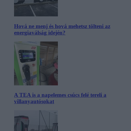
Hová ne menj és hová mehetsz tölteni az
energiaválság idején?
A TEA is a napelemes csúcs felé tereli a
villanyautósokat