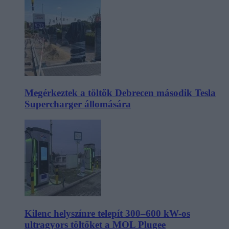
Megérkeztek a töltők Debrecen második Tesla
Supercharger állomására
Kilenc helyszínre telepít 300–600 kW-os
ultragyors töltőket a MOL Plugee