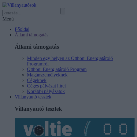
Menü
Főoldal
Állami támogatás
Állami támogatás
Minden egy helyen az Otthoni Energiatároló
Programról
Otthoni Energiatároló Program
Magánszemélyeknek
Cégeknek
Céges pályázat hírei
Korábbi pályázatok
Villanyautó tesztek
Villanyautó tesztek