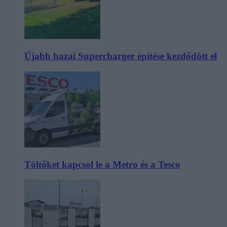
Újabb hazai Supercharger építése kezdődött el
Töltőket kapcsol le a Metro és a Tesco