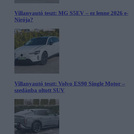
Villanyautó teszt: MG S5EV – ez lenne 2026 e-
Nirója?
Villanyautó teszt: Volvo ES90 Single Motor –
szedánba oltott SUV