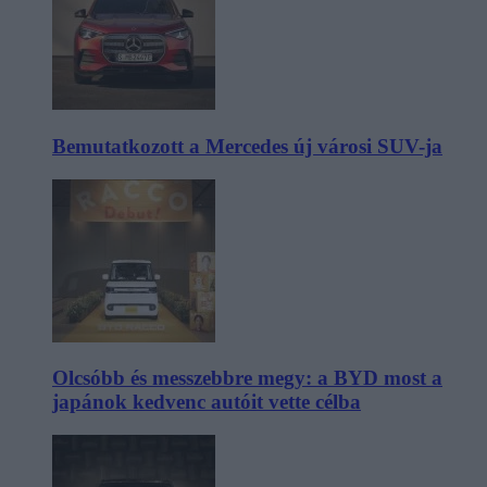
Bemutatkozott a Mercedes új városi SUV-ja
Olcsóbb és messzebbre megy: a BYD most a
japánok kedvenc autóit vette célba