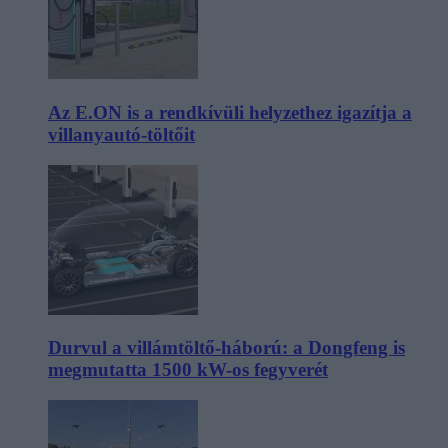
Az E.ON is a rendkívüli helyzethez igazítja a
villanyautó-töltőit
Durvul a villámtöltő-háború: a Dongfeng is
megmutatta 1500 kW-os fegyverét