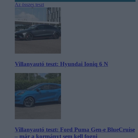
Az összes teszt
Villanyautó teszt: Hyundai Ioniq 6 N
Villanyautó teszt: Ford Puma Gen-e BlueCruise
– már a kormányt sem kell fogni