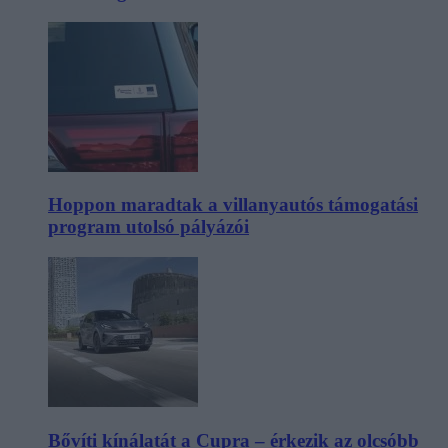
Hoppon maradtak a villanyautós támogatási
program utolsó pályázói
Bővíti kínálatát a Cupra – érkezik az olcsóbb