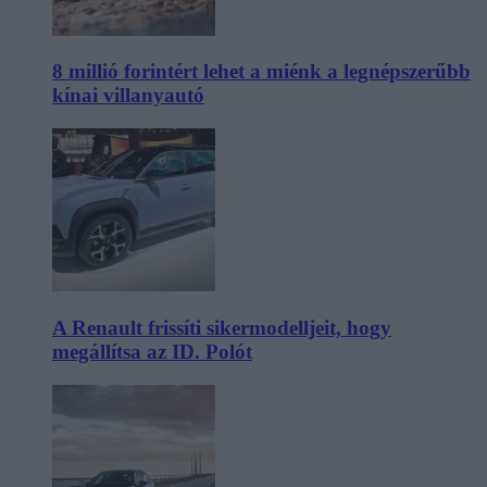
8 millió forintért lehet a miénk a legnépszerűbb
kínai villanyautó
A Renault frissíti sikermodelljeit, hogy
megállítsa az ID. Polót