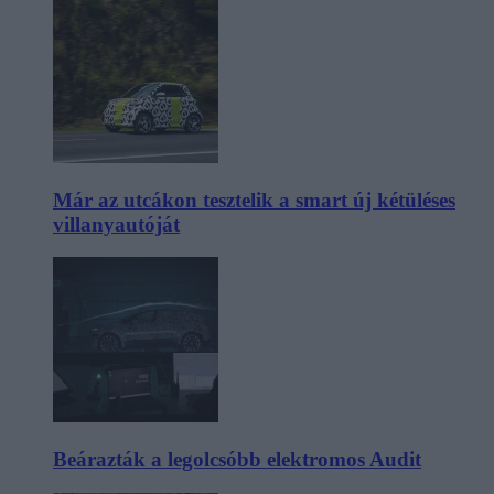
Már az utcákon tesztelik a smart új kétüléses
villanyautóját
Beárazták a legolcsóbb elektromos Audit