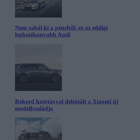
Nem zabál ki a pénzből: ez az eddigi
leghatékonyabb Audi
Rekord hatótávval debütált a Xiaomi új
modellcsaládja