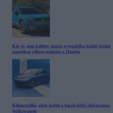
Két év sem kellett: máris nyugdíjba küldi utolsó
amerikai villanyautóját a Honda
Kilencmillió alatt indul a legolcsóbb elektromos
Volkswagen