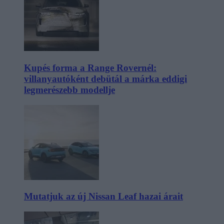
Kupés forma a Range Rovernél:
villanyautóként debütál a márka eddigi
legmerészebb modellje
Mutatjuk az új Nissan Leaf hazai árait