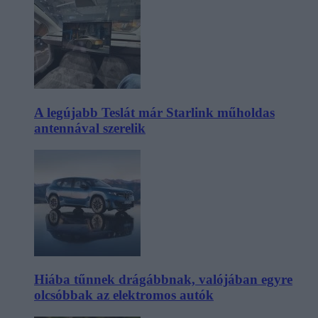
A legújabb Teslát már Starlink műholdas
antennával szerelik
Hiába tűnnek drágábbnak, valójában egyre
olcsóbbak az elektromos autók