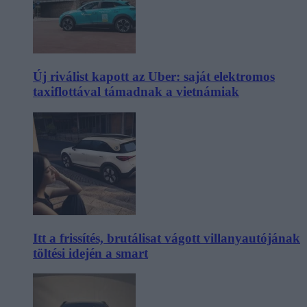
Új riválist kapott az Uber: saját elektromos
taxiflottával támadnak a vietnámiak
Itt a frissítés, brutálisat vágott villanyautójának
töltési idején a smart