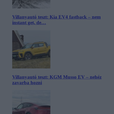
Villanyautó teszt: Kia EV4 fastback – nem
instant get, de…
Villanyautó teszt: KGM Musso EV – nehéz
zavarba hozni