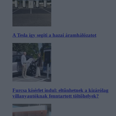
A Tesla így segíti a hazai áramhálózatot
Furcsa kísérlet indul: eltűnhetnek a kizárólag
villanyautóknak fenntartott töltőhelyek?