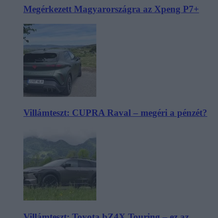
Megérkezett Magyarországra az Xpeng P7+
Villámteszt: CUPRA Raval – megéri a pénzét?
Villámteszt: Toyota bZ4X Touring – ez az,