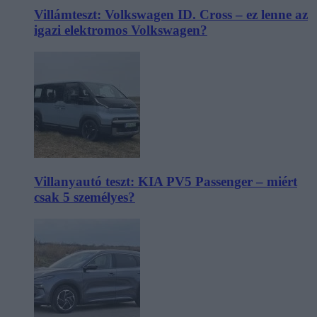
Villámteszt: Volkswagen ID. Cross – ez lenne az
igazi elektromos Volkswagen?
Villanyautó teszt: KIA PV5 Passenger – miért
csak 5 személyes?