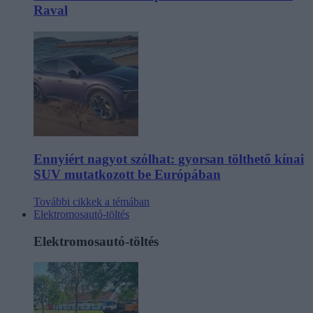
Raval
Ennyiért nagyot szólhat: gyorsan tölthető kínai
SUV mutatkozott be Európában
További cikkek a témában
Elektromosautó-töltés
Elektromosautó-töltés