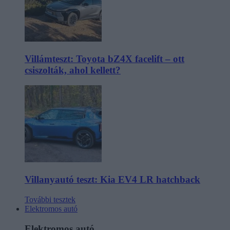
Villámteszt: Toyota bZ4X facelift – ott
csiszolták, ahol kellett?
Villanyautó teszt: Kia EV4 LR hatchback
További tesztek
Elektromos autó
Elektromos autó