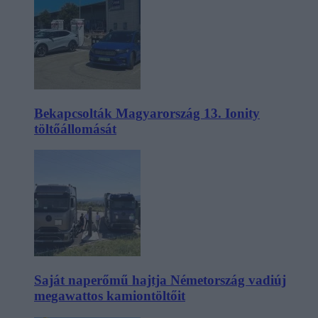
Bekapcsolták Magyarország 13. Ionity
töltőállomását
Saját naperőmű hajtja Németország vadiúj
megawattos kamiontöltőit