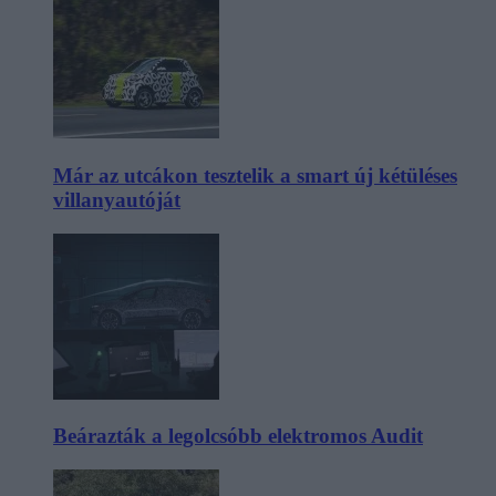
Már az utcákon tesztelik a smart új kétüléses
villanyautóját
Beárazták a legolcsóbb elektromos Audit