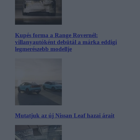
Kupés forma a Range Rovernél:
villanyautóként debütál a márka eddigi
legmerészebb modellje
Mutatjuk az új Nissan Leaf hazai árait