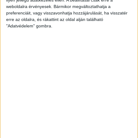
weboldalra érvényesek. Bármikor megváltoztathatja a
preferenciáit, vagy visszavonhatja hozzájárulását, ha visszatér
erre az oldalra, és rákattint az oldal alján található
"Adatvédelem" gombra.
Ennyiért nagyot szólhat: gyorsan tölthető kínai
SUV mutatkozott be Európában
Bemutatkozott Chip, az első autó, amit az AI