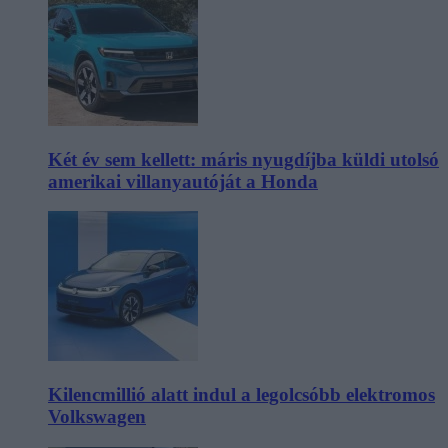
Két év sem kellett: máris nyugdíjba küldi utolsó
amerikai villanyautóját a Honda
Kilencmillió alatt indul a legolcsóbb elektromos
Volkswagen