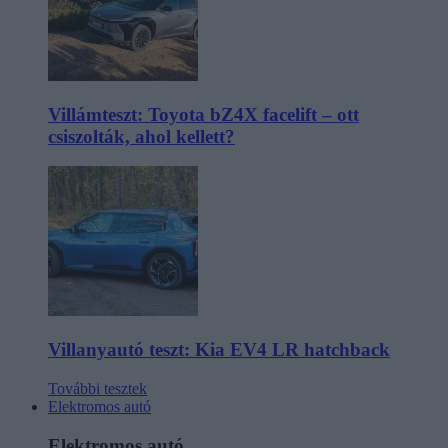
Villámteszt: Toyota bZ4X facelift – ott
csiszolták, ahol kellett?
Villanyautó teszt: Kia EV4 LR hatchback
További tesztek
Elektromos autó
Elektromos autó