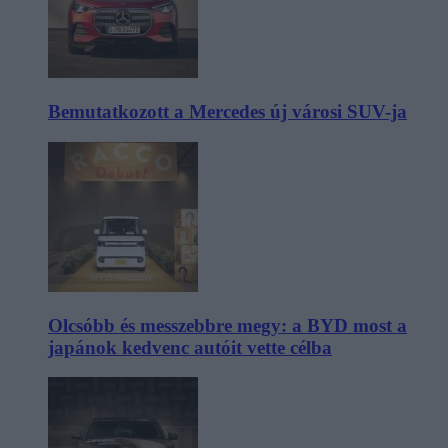
Bemutatkozott a Mercedes új városi SUV-ja
Olcsóbb és messzebbre megy: a BYD most a
japánok kedvenc autóit vette célba