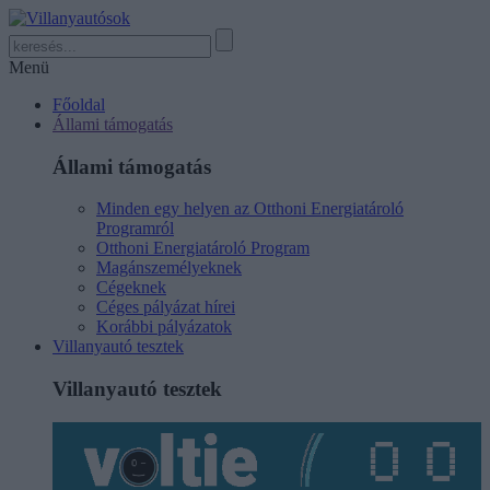
Menü
Főoldal
Állami támogatás
Állami támogatás
Minden egy helyen az Otthoni Energiatároló
Programról
Otthoni Energiatároló Program
Magánszemélyeknek
Cégeknek
Céges pályázat hírei
Korábbi pályázatok
Villanyautó tesztek
Villanyautó tesztek