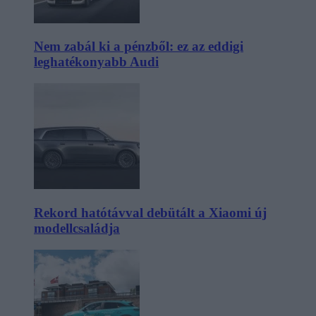
Nem zabál ki a pénzből: ez az eddigi
leghatékonyabb Audi
Rekord hatótávval debütált a Xiaomi új
modellcsaládja