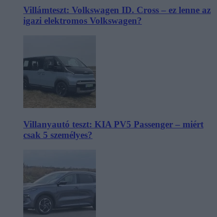
Villámteszt: Volkswagen ID. Cross – ez lenne az
igazi elektromos Volkswagen?
Villanyautó teszt: KIA PV5 Passenger – miért
csak 5 személyes?