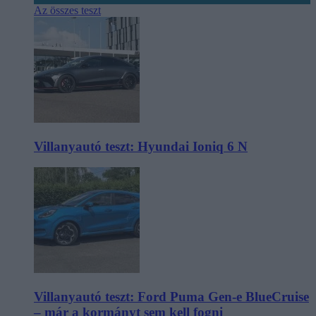
Az összes teszt
Villanyautó teszt: Hyundai Ioniq 6 N
Villanyautó teszt: Ford Puma Gen-e BlueCruise
– már a kormányt sem kell fogni