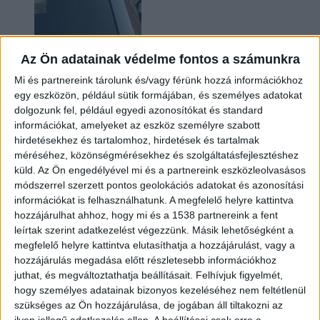
Az Ön adatainak védelme fontos a számunkra
Mi és partnereink tárolunk és/vagy férünk hozzá információkhoz
egy eszközön, például sütik formájában, és személyes adatokat
dolgozunk fel, például egyedi azonosítókat és standard
információkat, amelyeket az eszköz személyre szabott
Hoppon maradtak a villanyautós támogatási
hirdetésekhez és tartalomhoz, hirdetések és tartalmak
program utolsó pályázói
méréséhez, közönségmérésekhez és szolgáltatásfejlesztéshez
küld.
Az Ön engedélyével mi és a partnereink eszközleolvasásos
módszerrel szerzett pontos geolokációs adatokat és azonosítási
információkat is felhasználhatunk. A megfelelő helyre kattintva
hozzájárulhat ahhoz, hogy mi és a 1538 partnereink a fent
leírtak szerint adatkezelést végezzünk. Másik lehetőségként a
megfelelő helyre kattintva elutasíthatja a hozzájárulást, vagy a
hozzájárulás megadása előtt részletesebb információkhoz
juthat, és megváltoztathatja beállításait.
Felhívjuk figyelmét,
hogy személyes adatainak bizonyos kezeléséhez nem feltétlenül
Bővíti kínálatát a Cupra – érkezik az olcsóbb
szükséges az Ön hozzájárulása, de jogában áll tiltakozni az
Raval
ilyen jellegű adatkezelés ellen. A beállításai csak erre a