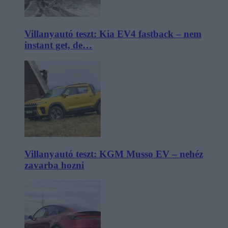
Villanyautó teszt: Kia EV4 fastback – nem
instant get, de…
Villanyautó teszt: KGM Musso EV – nehéz
zavarba hozni