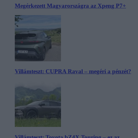
Megérkezett Magyarországra az Xpeng P7+
Villámteszt: CUPRA Raval – megéri a pénzét?
Villámteszt: Toyota bZ4X Touring – ez az,