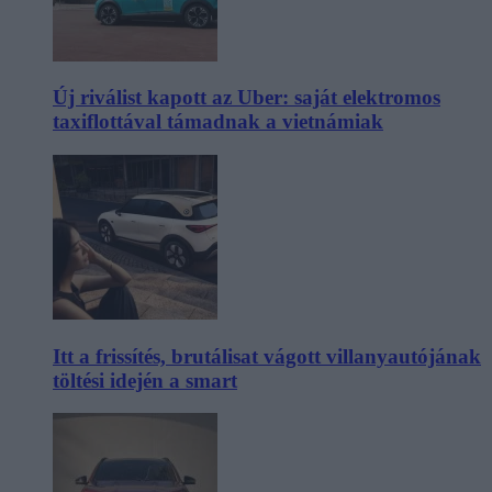
Új riválist kapott az Uber: saját elektromos
taxiflottával támadnak a vietnámiak
Itt a frissítés, brutálisat vágott villanyautójának
töltési idején a smart