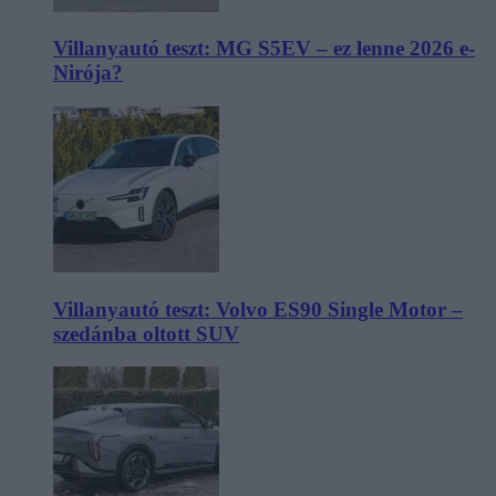
Villanyautó teszt: MG S5EV – ez lenne 2026 e-
Nirója?
Villanyautó teszt: Volvo ES90 Single Motor –
szedánba oltott SUV