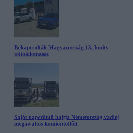
Bekapcsolták Magyarország 13. Ionity
töltőállomását
Saját naperőmű hajtja Németország vadiúj
megawattos kamiontöltőit