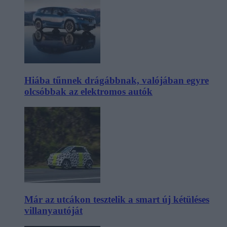
Hiába tűnnek drágábbnak, valójában egyre
olcsóbbak az elektromos autók
Már az utcákon tesztelik a smart új kétüléses
villanyautóját