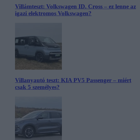
Villámteszt: Volkswagen ID. Cross – ez lenne az
igazi elektromos Volkswagen?
Villanyautó teszt: KIA PV5 Passenger – miért
csak 5 személyes?