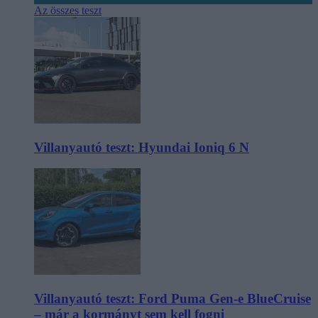
Az összes teszt
Villanyautó teszt: Hyundai Ioniq 6 N
Villanyautó teszt: Ford Puma Gen-e BlueCruise
– már a kormányt sem kell fogni