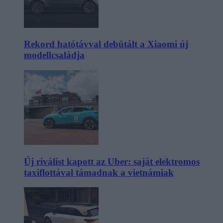
Rekord hatótávval debütált a Xiaomi új
modellcsaládja
Új riválist kapott az Uber: saját elektromos
taxiflottával támadnak a vietnámiak