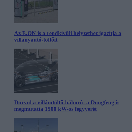
Az E.ON is a rendkívüli helyzethez igazítja a
villanyautó-töltőit
Durvul a villámtöltő-háború: a Dongfeng is
megmutatta 1500 kW-os fegyverét