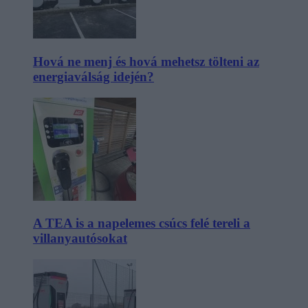
Hová ne menj és hová mehetsz tölteni az
energiaválság idején?
A TEA is a napelemes csúcs felé tereli a
villanyautósokat