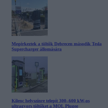
Megérkeztek a töltők Debrecen második Tesla
Supercharger állomására
Kilenc helyszínre telepít 300–600 kW-os
ultragyors töltőket a MOL Plugee