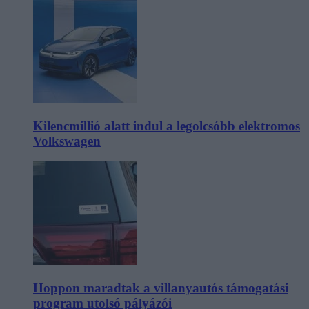
Kilencmillió alatt indul a legolcsóbb elektromos
Volkswagen
Hoppon maradtak a villanyautós támogatási
program utolsó pályázói