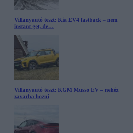
Villanyautó teszt: Kia EV4 fastback – nem
instant get, de…
Villanyautó teszt: KGM Musso EV – nehéz
zavarba hozni