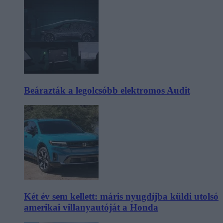
Beárazták a legolcsóbb elektromos Audit
Két év sem kellett: máris nyugdíjba küldi utolsó
amerikai villanyautóját a Honda