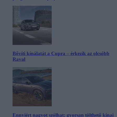
Bővíti kínálatát a Cupra – érkezik az olcsóbb
Raval
Ennyiért nagyot szólhat: gyorsan tölthető kínai