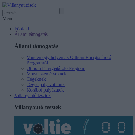
Menü
Főoldal
Állami támogatás
Állami támogatás
Minden egy helyen az Otthoni Energiatároló
Programról
Otthoni Energiatároló Program
Magánszemélyeknek
Cégeknek
Céges pályázat hírei
Korábbi pályázatok
Villanyautó tesztek
Villanyautó tesztek