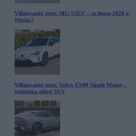
Villanyautó teszt: MG S5EV – ez lenne 2026 e-
Nirója?
Villanyautó teszt: Volvo ES90 Single Motor –
szedánba oltott SUV