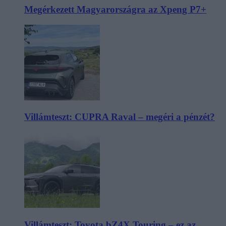
Megérkezett Magyarországra az Xpeng P7+
Villámteszt: CUPRA Raval – megéri a pénzét?
Villámteszt: Toyota bZ4X Touring – ez az,