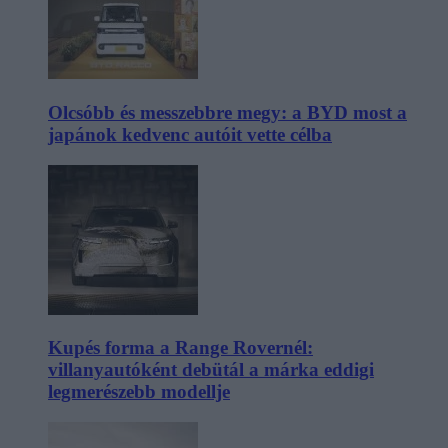
Olcsóbb és messzebbre megy: a BYD most a
japánok kedvenc autóit vette célba
Kupés forma a Range Rovernél:
villanyautóként debütál a márka eddigi
legmerészebb modellje