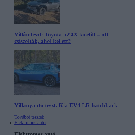
Villámteszt: Toyota bZ4X facelift – ott
csiszolták, ahol kellett?
Villanyautó teszt: Kia EV4 LR hatchback
További tesztek
Elektromos autó
Elektromos autó