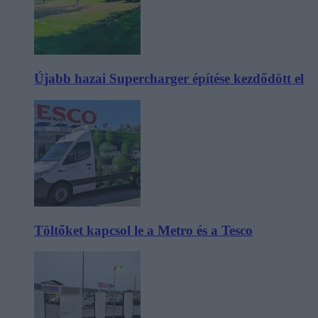
Újabb hazai Supercharger építése kezdődött el
Töltőket kapcsol le a Metro és a Tesco