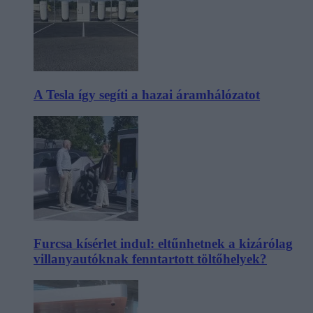
A Tesla így segíti a hazai áramhálózatot
Furcsa kísérlet indul: eltűnhetnek a kizárólag
villanyautóknak fenntartott töltőhelyek?