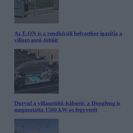
Az E.ON is a rendkívüli helyzethez igazítja a
villanyautó-töltőit
Durvul a villámtöltő-háború: a Dongfeng is
megmutatta 1500 kW-os fegyverét