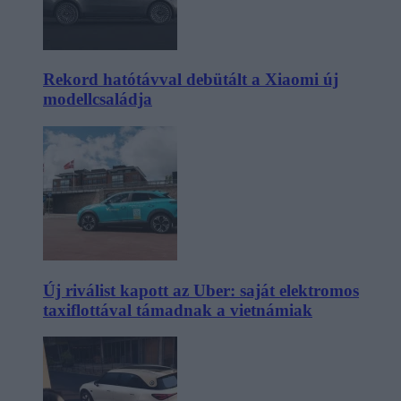
Rekord hatótávval debütált a Xiaomi új
modellcsaládja
Új riválist kapott az Uber: saját elektromos
taxiflottával támadnak a vietnámiak