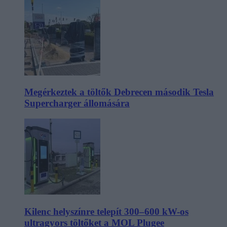
Megérkeztek a töltők Debrecen második Tesla
Supercharger állomására
Kilenc helyszínre telepít 300–600 kW-os
ultragyors töltőket a MOL Plugee