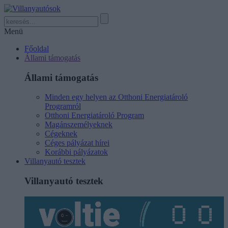
Menü
Főoldal
Állami támogatás
Állami támogatás
Minden egy helyen az Otthoni Energiatároló
Programról
Otthoni Energiatároló Program
Magánszemélyeknek
Cégeknek
Céges pályázat hírei
Korábbi pályázatok
Villanyautó tesztek
Villanyautó tesztek