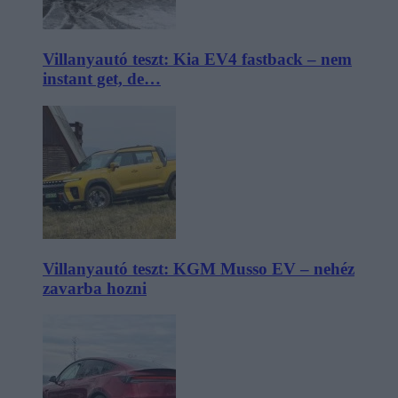
Villanyautó teszt: Kia EV4 fastback – nem
instant get, de…
Villanyautó teszt: KGM Musso EV – nehéz
zavarba hozni