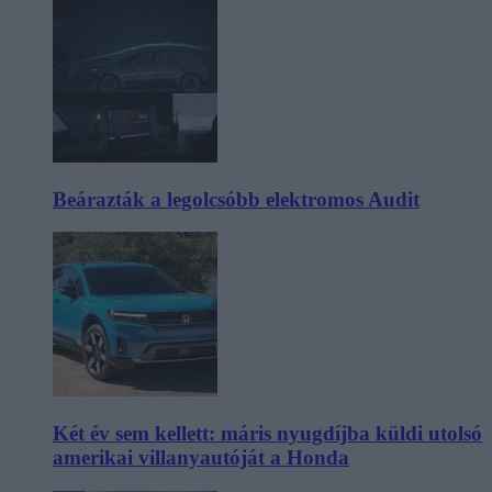
Beárazták a legolcsóbb elektromos Audit
Két év sem kellett: máris nyugdíjba küldi utolsó
amerikai villanyautóját a Honda