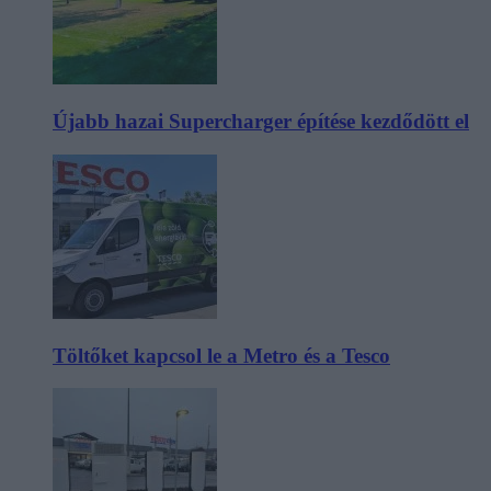
Újabb hazai Supercharger építése kezdődött el
Töltőket kapcsol le a Metro és a Tesco