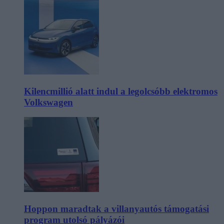
Kilencmillió alatt indul a legolcsóbb elektromos
Volkswagen
Hoppon maradtak a villanyautós támogatási
program utolsó pályázói