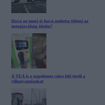
Hová ne menj és hová mehetsz tölteni az
energiaválság idején?
A TEA is a napelemes csúcs felé tereli a
villanyautósokat