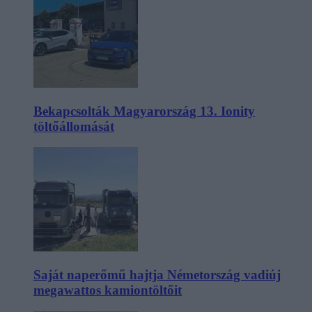
Bekapcsolták Magyarország 13. Ionity
töltőállomását
Saját naperőmű hajtja Németország vadiúj
megawattos kamiontöltőit