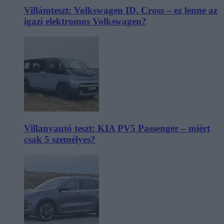
Villámteszt: Volkswagen ID. Cross – ez lenne az
igazi elektromos Volkswagen?
Villanyautó teszt: KIA PV5 Passenger – miért
csak 5 személyes?