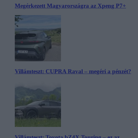
Megérkezett Magyarországra az Xpeng P7+
Villámteszt: CUPRA Raval – megéri a pénzét?
Villámteszt: Toyota bZ4X Touring – ez az,