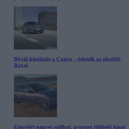
Bővíti kínálatát a Cupra – érkezik az olcsóbb
Raval
Ennyiért nagyot szólhat: gyorsan tölthető kínai