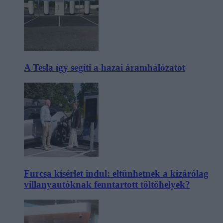
A Tesla így segíti a hazai áramhálózatot
Furcsa kísérlet indul: eltűnhetnek a kizárólag
villanyautóknak fenntartott töltőhelyek?