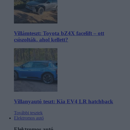
Villámteszt: Toyota bZ4X facelift – ott
csiszolták, ahol kellett?
Villanyautó teszt: Kia EV4 LR hatchback
További tesztek
Elektromos autó
Elektromos autó