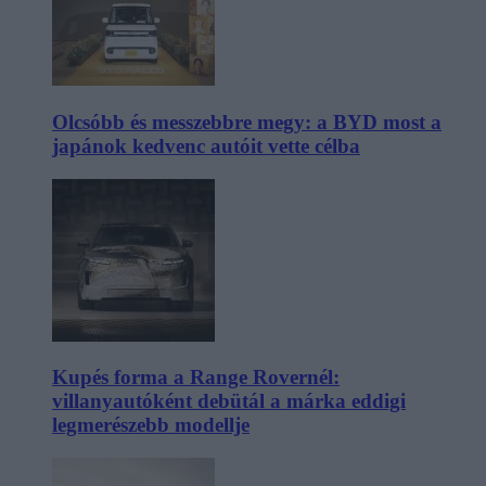
Olcsóbb és messzebbre megy: a BYD most a
japánok kedvenc autóit vette célba
Kupés forma a Range Rovernél:
villanyautóként debütál a márka eddigi
legmerészebb modellje