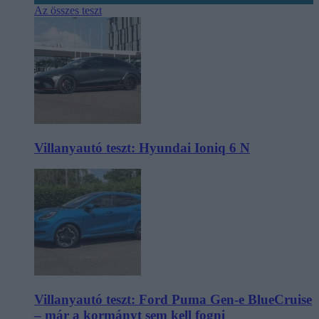
Az összes teszt
Villanyautó teszt: Hyundai Ioniq 6 N
Villanyautó teszt: Ford Puma Gen-e BlueCruise
– már a kormányt sem kell fogni