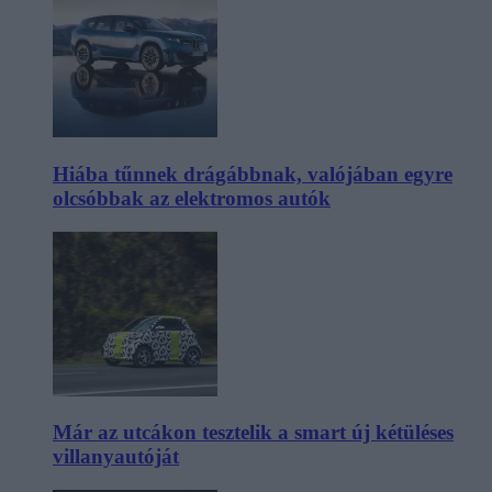
Hiába tűnnek drágábbnak, valójában egyre
olcsóbbak az elektromos autók
Már az utcákon tesztelik a smart új kétüléses
villanyautóját