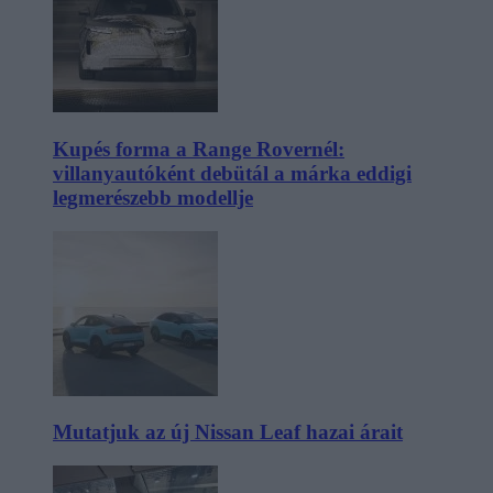
Kupés forma a Range Rovernél:
villanyautóként debütál a márka eddigi
legmerészebb modellje
Mutatjuk az új Nissan Leaf hazai árait