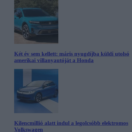
Két év sem kellett: máris nyugdíjba küldi utolsó
amerikai villanyautóját a Honda
Kilencmillió alatt indul a legolcsóbb elektromos
Volkswagen