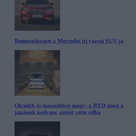
Bemutatkozott a Mercedes új városi SUV-ja
Olcsóbb és messzebbre megy: a BYD most a
japánok kedvenc autóit vette célba