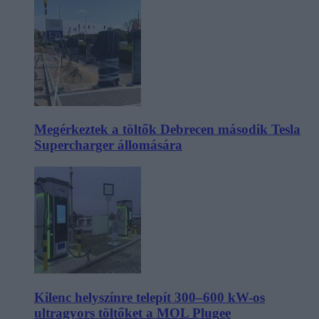
Megérkeztek a töltők Debrecen második Tesla
Supercharger állomására
Kilenc helyszínre telepít 300–600 kW-os
ultragyors töltőket a MOL Plugee