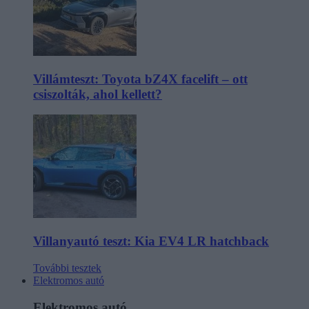
Villámteszt: Toyota bZ4X facelift – ott
csiszolták, ahol kellett?
Villanyautó teszt: Kia EV4 LR hatchback
További tesztek
Elektromos autó
Elektromos autó