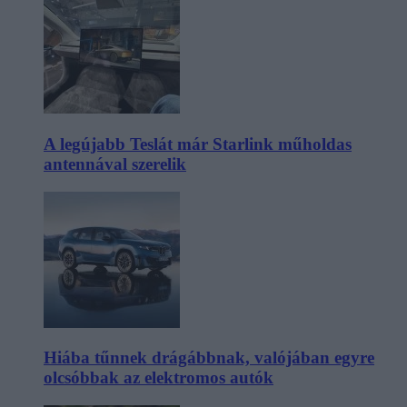
A legújabb Teslát már Starlink műholdas
antennával szerelik
Hiába tűnnek drágábbnak, valójában egyre
olcsóbbak az elektromos autók