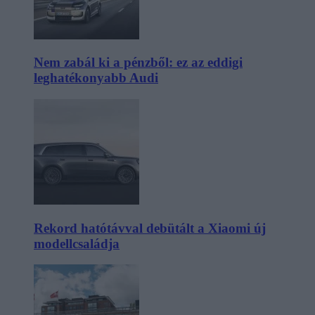
Nem zabál ki a pénzből: ez az eddigi
leghatékonyabb Audi
Rekord hatótávval debütált a Xiaomi új
modellcsaládja