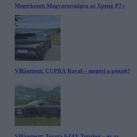
Megérkezett Magyarországra az Xpeng P7+
Villámteszt: CUPRA Raval – megéri a pénzét?
Villámteszt: Toyota bZ4X Touring – ez az,