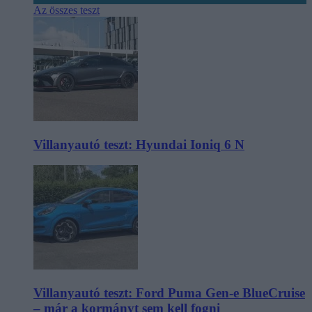
Az összes teszt
Villanyautó teszt: Hyundai Ioniq 6 N
Villanyautó teszt: Ford Puma Gen-e BlueCruise
– már a kormányt sem kell fogni