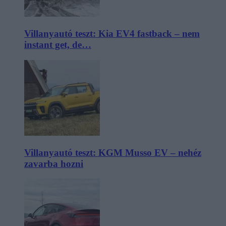
Villanyautó teszt: Kia EV4 fastback – nem
instant get, de…
Villanyautó teszt: KGM Musso EV – nehéz
zavarba hozni