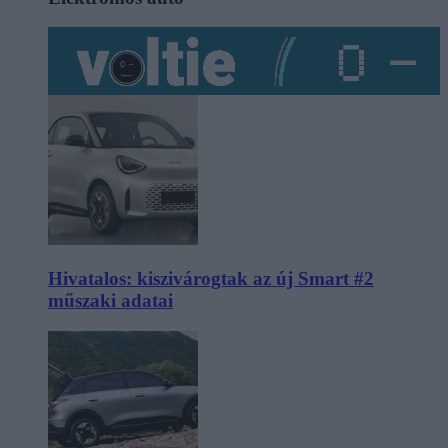
Hivatalos: kiszivárogtak az új Smart #2
műszaki adatai