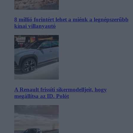
8 millió forintért lehet a miénk a legnépszerűbb
kínai villanyautó
A Renault frissíti sikermodelljeit, hogy
megállítsa az ID. Polót