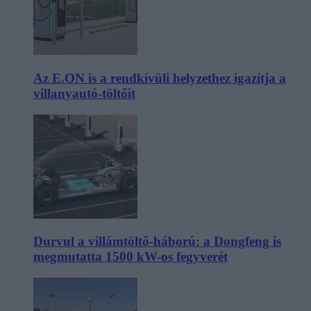
Az E.ON is a rendkívüli helyzethez igazítja a
villanyautó-töltőit
Durvul a villámtöltő-háború: a Dongfeng is
megmutatta 1500 kW-os fegyverét