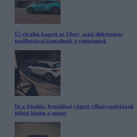
Új riválist kapott az Uber: saját elektromos
taxiflottával támadnak a vietnámiak
Itt a frissítés, brutálisat vágott villanyautójának
töltési idején a smart