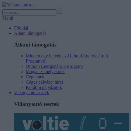
Menü
Főoldal
Állami támogatás
Állami támogatás
Minden egy helyen az Otthoni Energiatároló
Programról
Otthoni Energiatároló Program
Magánszemélyeknek
Cégeknek
Céges pályázat hírei
Korábbi pályázatok
Villanyautó tesztek
Villanyautó tesztek