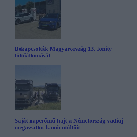
Bekapcsolták Magyarország 13. Ionity
töltőállomását
Saját naperőmű hajtja Németország vadiúj
megawattos kamiontöltőit