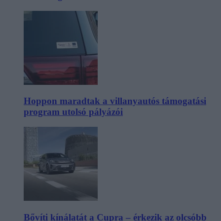
Hoppon maradtak a villanyautós támogatási
program utolsó pályázói
Bővíti kínálatát a Cupra – érkezik az olcsóbb