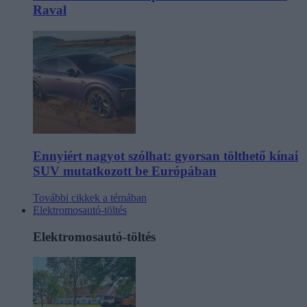
Raval
Ennyiért nagyot szólhat: gyorsan tölthető kínai
SUV mutatkozott be Európában
További cikkek a témában
Elektromosautó-töltés
Elektromosautó-töltés