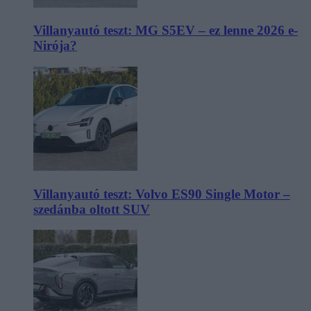
Villanyautó teszt: MG S5EV – ez lenne 2026 e-
Nirója?
Villanyautó teszt: Volvo ES90 Single Motor –
szedánba oltott SUV