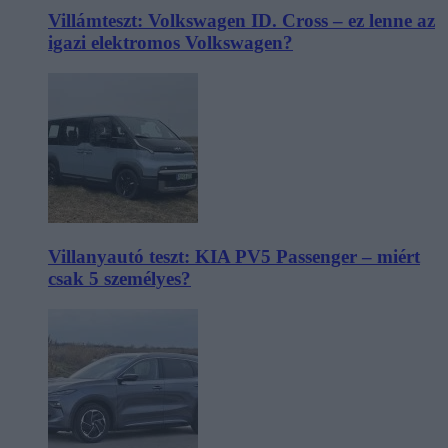
Villámteszt: Volkswagen ID. Cross – ez lenne az
igazi elektromos Volkswagen?
Villanyautó teszt: KIA PV5 Passenger – miért
csak 5 személyes?