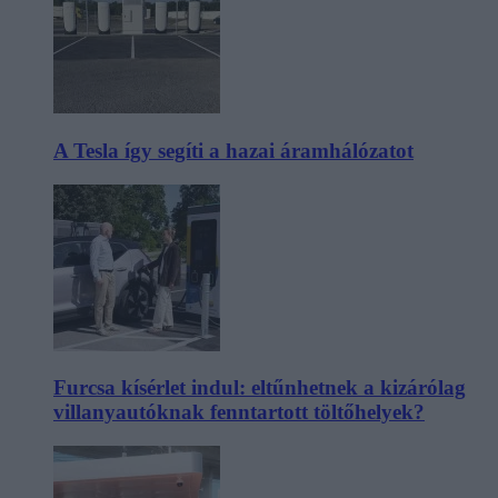
A Tesla így segíti a hazai áramhálózatot
Furcsa kísérlet indul: eltűnhetnek a kizárólag
villanyautóknak fenntartott töltőhelyek?