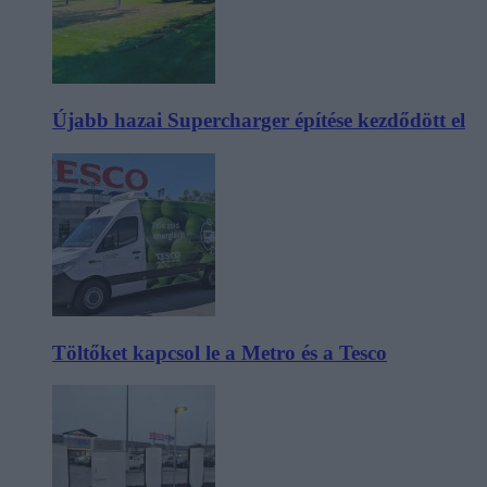
Újabb hazai Supercharger építése kezdődött el
Töltőket kapcsol le a Metro és a Tesco