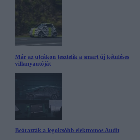
Már az utcákon tesztelik a smart új kétüléses
villanyautóját
Beárazták a legolcsóbb elektromos Audit