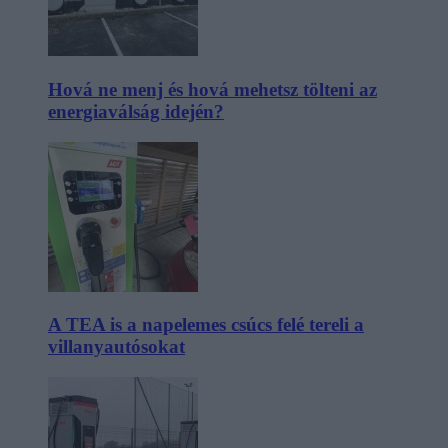
Hová ne menj és hová mehetsz tölteni az
energiaválság idején?
A TEA is a napelemes csúcs felé tereli a
villanyautósokat