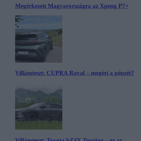
Megérkezett Magyarországra az Xpeng P7+
Villámteszt: CUPRA Raval – megéri a pénzét?
Villámteszt: Toyota bZ4X Touring – ez az,