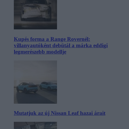
Kupés forma a Range Rovernél:
villanyautóként debütál a márka eddigi
legmerészebb modellje
Mutatjuk az új Nissan Leaf hazai árait