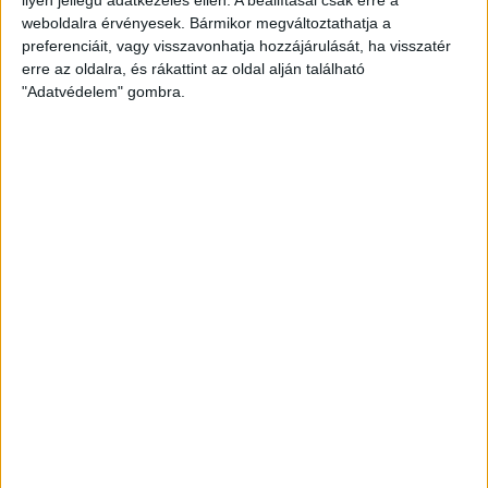
weboldalra érvényesek. Bármikor megváltoztathatja a
preferenciáit, vagy visszavonhatja hozzájárulását, ha visszatér
erre az oldalra, és rákattint az oldal alján található
"Adatvédelem" gombra.
Hoppon maradtak a villanyautós támogatási
program utolsó pályázói
Bővíti kínálatát a Cupra – érkezik az olcsóbb