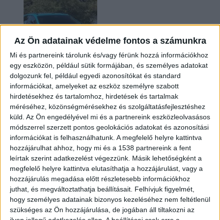
Az Ön adatainak védelme fontos a számunkra
Mi és partnereink tárolunk és/vagy férünk hozzá információkhoz
egy eszközön, például sütik formájában, és személyes adatokat
dolgozunk fel, például egyedi azonosítókat és standard
információkat, amelyeket az eszköz személyre szabott
Két év sem kellett: máris nyugdíjba küldi utolsó
hirdetésekhez és tartalomhoz, hirdetések és tartalmak
amerikai villanyautóját a Honda
méréséhez, közönségmérésekhez és szolgáltatásfejlesztéshez
küld.
Az Ön engedélyével mi és a partnereink eszközleolvasásos
módszerrel szerzett pontos geolokációs adatokat és azonosítási
információkat is felhasználhatunk. A megfelelő helyre kattintva
hozzájárulhat ahhoz, hogy mi és a 1538 partnereink a fent
leírtak szerint adatkezelést végezzünk. Másik lehetőségként a
megfelelő helyre kattintva elutasíthatja a hozzájárulást, vagy a
hozzájárulás megadása előtt részletesebb információkhoz
juthat, és megváltoztathatja beállításait.
Felhívjuk figyelmét,
hogy személyes adatainak bizonyos kezeléséhez nem feltétlenül
Kilencmillió alatt indul a legolcsóbb elektromos
szükséges az Ön hozzájárulása, de jogában áll tiltakozni az
Volkswagen
ilyen jellegű adatkezelés ellen. A beállításai csak erre a