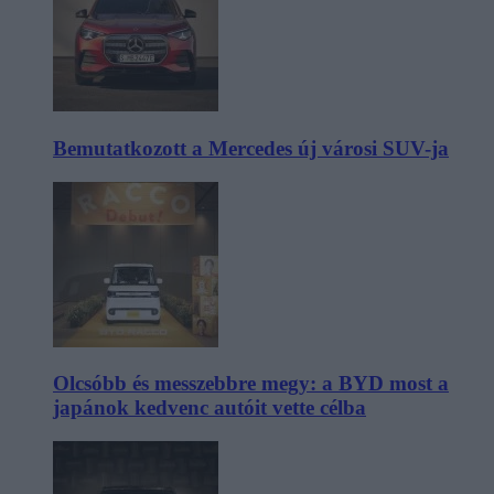
Bemutatkozott a Mercedes új városi SUV-ja
Olcsóbb és messzebbre megy: a BYD most a
japánok kedvenc autóit vette célba