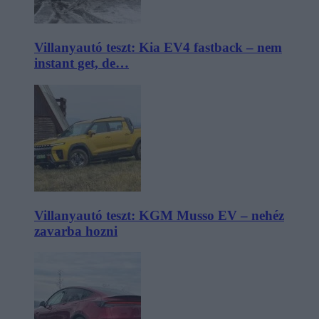
Villanyautó teszt: Kia EV4 fastback – nem
instant get, de…
Villanyautó teszt: KGM Musso EV – nehéz
zavarba hozni