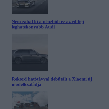
Nem zabál ki a pénzből: ez az eddigi
leghatékonyabb Audi
Rekord hatótávval debütált a Xiaomi új
modellcsaládja