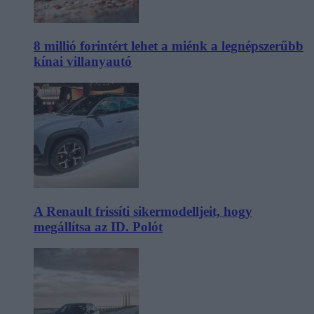
8 millió forintért lehet a miénk a legnépszerűbb
kínai villanyautó
A Renault frissíti sikermodelljeit, hogy
megállítsa az ID. Polót