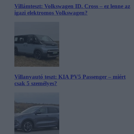
Villámteszt: Volkswagen ID. Cross – ez lenne az
igazi elektromos Volkswagen?
Villanyautó teszt: KIA PV5 Passenger – miért
csak 5 személyes?