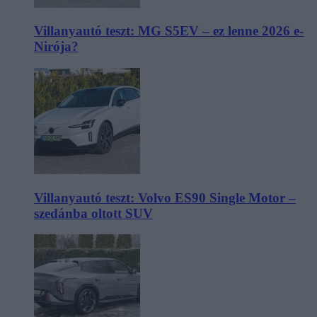
Villanyautó teszt: MG S5EV – ez lenne 2026 e-
Nirója?
Villanyautó teszt: Volvo ES90 Single Motor –
szedánba oltott SUV