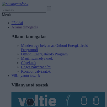
Menü
Főoldal
Állami támogatás
Állami támogatás
Minden egy helyen az Otthoni Energiatároló
Programról
Otthoni Energiatároló Program
Magánszemélyeknek
Cégeknek
Céges pályázat hírei
Korábbi pályázatok
Villanyautó tesztek
Villanyautó tesztek