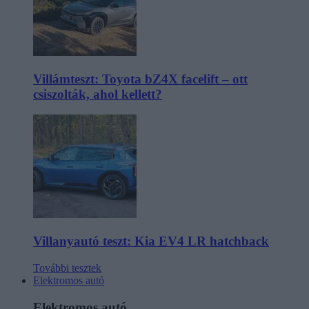
Villámteszt: Toyota bZ4X facelift – ott
csiszolták, ahol kellett?
Villanyautó teszt: Kia EV4 LR hatchback
További tesztek
Elektromos autó
Elektromos autó