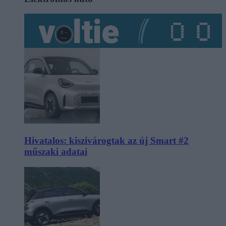
Hivatalos: kiszivárogtak az új Smart #2
műszaki adatai