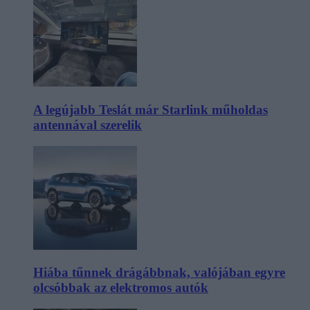
A legújabb Teslát már Starlink műholdas
antennával szerelik
Hiába tűnnek drágábbnak, valójában egyre
olcsóbbak az elektromos autók