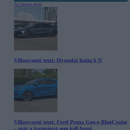
Az összes teszt
Villanyautó teszt: Hyundai Ioniq 6 N
Villanyautó teszt: Ford Puma Gen-e BlueCruise
– már a kormányt sem kell fogni