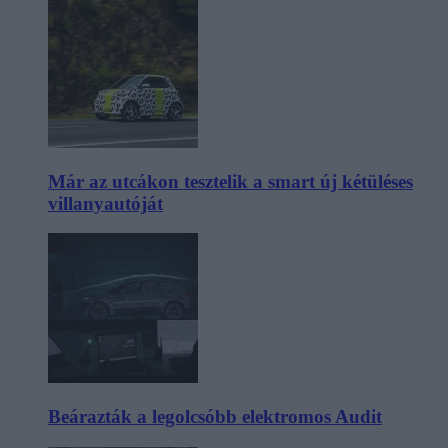
Már az utcákon tesztelik a smart új kétüléses
villanyautóját
Beárazták a legolcsóbb elektromos Audit