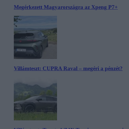
Megérkezett Magyarországra az Xpeng P7+
Villámteszt: CUPRA Raval – megéri a pénzét?