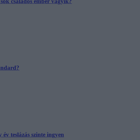
e sok családos ember vágyik?
tandard?
év teslázás szinte ingyen