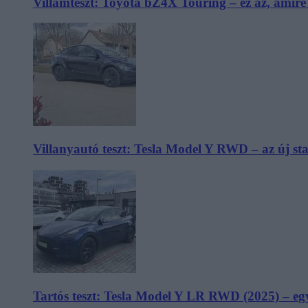
Villámteszt: Toyota bZ4X Touring – ez az, amir
Villanyautó teszt: Tesla Model Y RWD – az új s
Tartós teszt: Tesla Model Y LR RWD (2025) – egy 