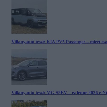
Villanyautó teszt: KIA PV5 Passenger – miért cs
Villanyautó teszt: MG S5EV – ez lenne 2026 e-N