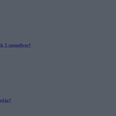
ak 5 személyes?
irója?