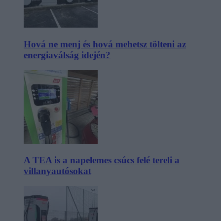
Hová ne menj és hová mehetsz tölteni az
energiaválság idején?
A TEA is a napelemes csúcs felé tereli a
villanyautósokat