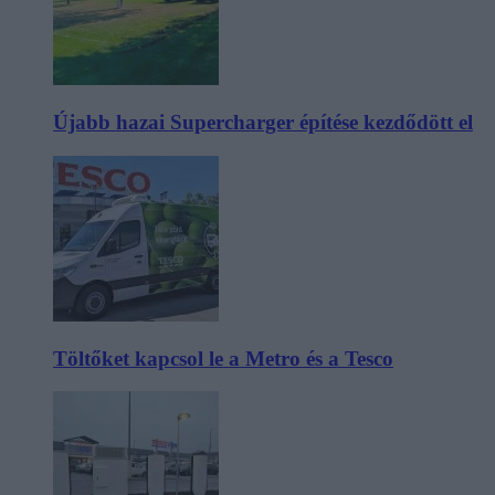
Újabb hazai Supercharger építése kezdődött el
Töltőket kapcsol le a Metro és a Tesco