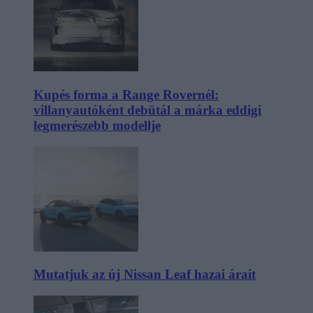
Kupés forma a Range Rovernél:
villanyautóként debütál a márka eddigi
legmerészebb modellje
Mutatjuk az új Nissan Leaf hazai árait