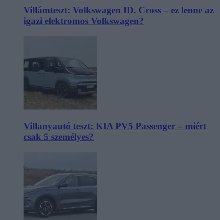
Villámteszt: Volkswagen ID. Cross – ez lenne az
igazi elektromos Volkswagen?
Villanyautó teszt: KIA PV5 Passenger – miért
csak 5 személyes?