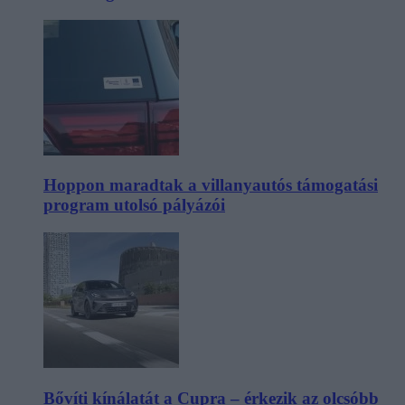
Hoppon maradtak a villanyautós támogatási
program utolsó pályázói
Bővíti kínálatát a Cupra – érkezik az olcsóbb