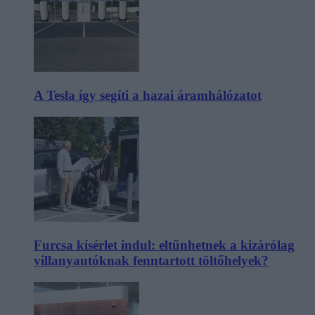
A Tesla így segíti a hazai áramhálózatot
Furcsa kísérlet indul: eltűnhetnek a kizárólag
villanyautóknak fenntartott töltőhelyek?