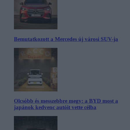
Bemutatkozott a Mercedes új városi SUV-ja
Olcsóbb és messzebbre megy: a BYD most a
japánok kedvenc autóit vette célba