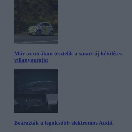
Már az utcákon tesztelik a smart új kétüléses
villanyautóját
Beárazták a legolcsóbb elektromos Audit