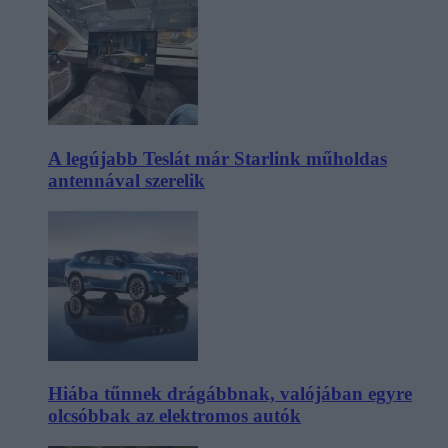
A legújabb Teslát már Starlink műholdas
antennával szerelik
Hiába tűnnek drágábbnak, valójában egyre
olcsóbbak az elektromos autók