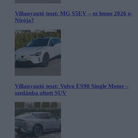
Villanyautó teszt: MG S5EV – ez lenne 2026 e-
Nirója?
Villanyautó teszt: Volvo ES90 Single Motor –
szedánba oltott SUV