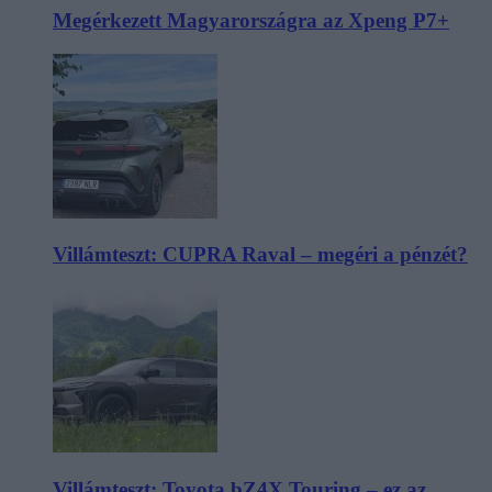
Megérkezett Magyarországra az Xpeng P7+
Villámteszt: CUPRA Raval – megéri a pénzét?
Villámteszt: Toyota bZ4X Touring – ez az,