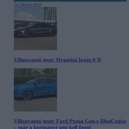
Az összes teszt
Villanyautó teszt: Hyundai Ioniq 6 N
Villanyautó teszt: Ford Puma Gen-e BlueCruise
– már a kormányt sem kell fogni