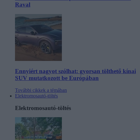
Raval
Ennyiért nagyot szólhat: gyorsan tölthető kínai
SUV mutatkozott be Európában
További cikkek a témában
Elektromosautó-töltés
Elektromosautó-töltés