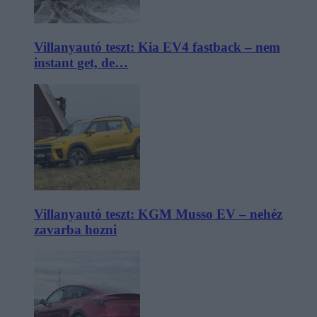
Villanyautó teszt: Kia EV4 fastback – nem
instant get, de…
Villanyautó teszt: KGM Musso EV – nehéz
zavarba hozni