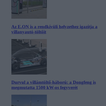
Az E.ON is a rendkívüli helyzethez igazítja a
villanyautó-töltőit
Durvul a villámtöltő-háború: a Dongfeng is
megmutatta 1500 kW-os fegyverét