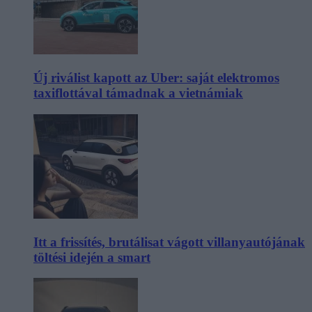
Új riválist kapott az Uber: saját elektromos
taxiflottával támadnak a vietnámiak
Itt a frissítés, brutálisat vágott villanyautójának
töltési idején a smart