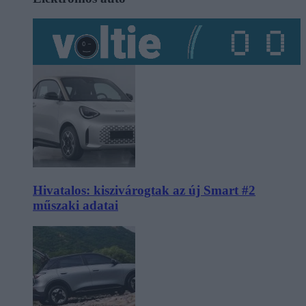
Hivatalos: kiszivárogtak az új Smart #2
műszaki adatai