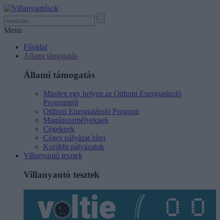
Menü
Főoldal
Állami támogatás
Állami támogatás
Minden egy helyen az Otthoni Energiatároló
Programról
Otthoni Energiatároló Program
Magánszemélyeknek
Cégeknek
Céges pályázat hírei
Korábbi pályázatok
Villanyautó tesztek
Villanyautó tesztek