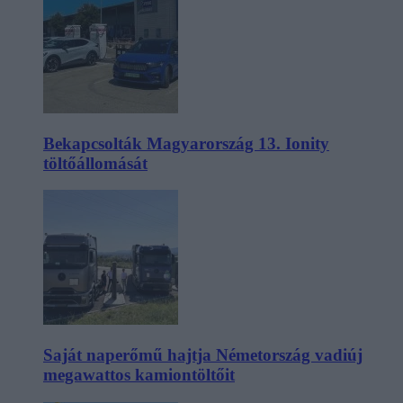
Bekapcsolták Magyarország 13. Ionity
töltőállomását
Saját naperőmű hajtja Németország vadiúj
megawattos kamiontöltőit