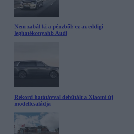
Nem zabál ki a pénzből: ez az eddigi
leghatékonyabb Audi
Rekord hatótávval debütált a Xiaomi új
modellcsaládja