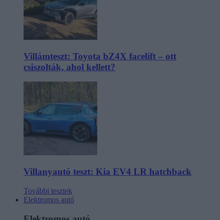
Villámteszt: Toyota bZ4X facelift – ott
csiszolták, ahol kellett?
Villanyautó teszt: Kia EV4 LR hatchback
További tesztek
Elektromos autó
Elektromos autó