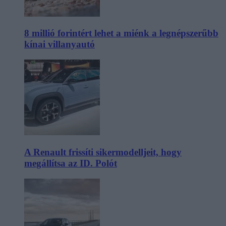
8 millió forintért lehet a miénk a legnépszerűbb
kínai villanyautó
A Renault frissíti sikermodelljeit, hogy
megállítsa az ID. Polót