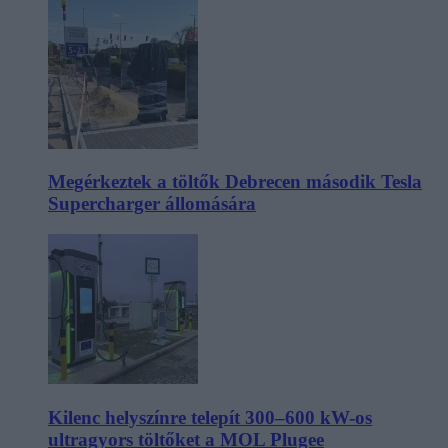
Megérkeztek a töltők Debrecen második Tesla
Supercharger állomására
Kilenc helyszínre telepít 300–600 kW-os
ultragyors töltőket a MOL Plugee