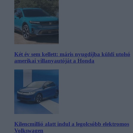
Két év sem kellett: máris nyugdíjba küldi utolsó
amerikai villanyautóját a Honda
Kilencmillió alatt indul a legolcsóbb elektromos
Volkswagen