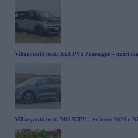
Villanyautó teszt: KIA PV5 Passenger – miért cs
Villanyautó teszt: MG S5EV – ez lenne 2026 e-N