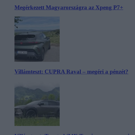
Megérkezett Magyarországra az Xpeng P7+
Villámteszt: CUPRA Raval – megéri a pénzét?