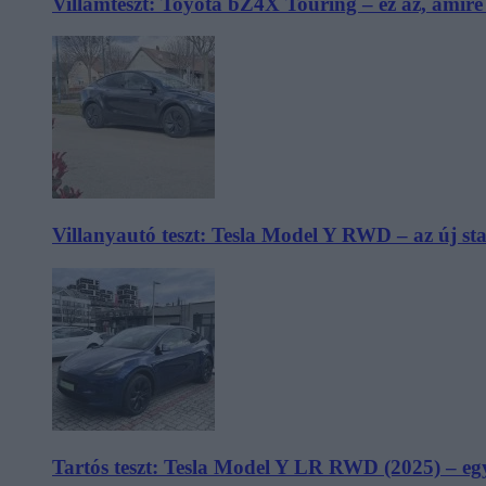
Villámteszt: Toyota bZ4X Touring – ez az, amir
Villanyautó teszt: Tesla Model Y RWD – az új s
Tartós teszt: Tesla Model Y LR RWD (2025) – egy 