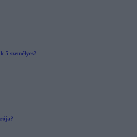
ak 5 személyes?
irója?