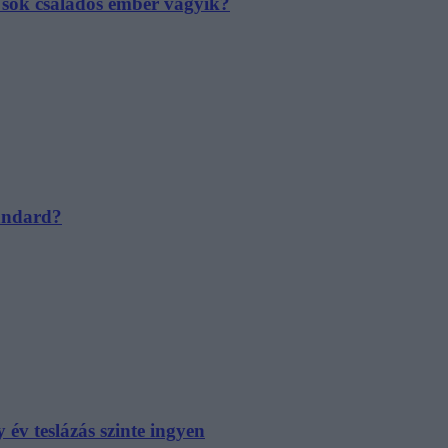
e sok családos ember vágyik?
tandard?
év teslázás szinte ingyen