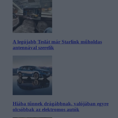
A legújabb Teslát már Starlink műholdas
antennával szerelik
Hiába tűnnek drágábbnak, valójában egyre
olcsóbbak az elektromos autók