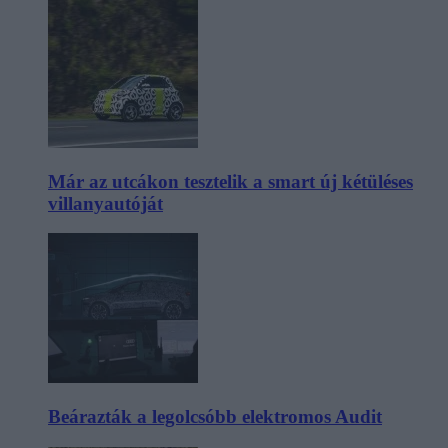
Már az utcákon tesztelik a smart új kétüléses
villanyautóját
Beárazták a legolcsóbb elektromos Audit