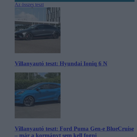
Az összes teszt
Villanyautó teszt: Hyundai Ioniq 6 N
Villanyautó teszt: Ford Puma Gen-e BlueCruise
– már a kormányt sem kell fogni