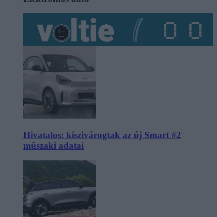
Hivatalos: kiszivárogtak az új Smart #2
műszaki adatai