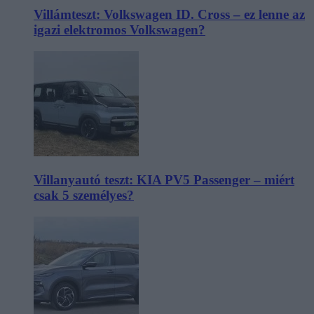
Villámteszt: Volkswagen ID. Cross – ez lenne az
igazi elektromos Volkswagen?
Villanyautó teszt: KIA PV5 Passenger – miért
csak 5 személyes?