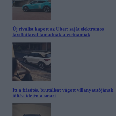
Új riválist kapott az Uber: saját elektromos
taxiflottával támadnak a vietnámiak
Itt a frissítés, brutálisat vágott villanyautójának
töltési idején a smart