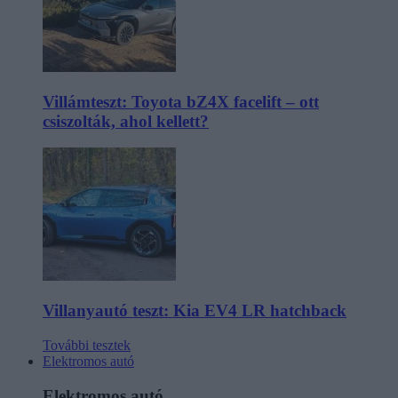
Villámteszt: Toyota bZ4X facelift – ott
csiszolták, ahol kellett?
Villanyautó teszt: Kia EV4 LR hatchback
További tesztek
Elektromos autó
Elektromos autó