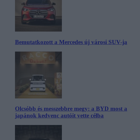
Bemutatkozott a Mercedes új városi SUV-ja
Olcsóbb és messzebbre megy: a BYD most a
japánok kedvenc autóit vette célba