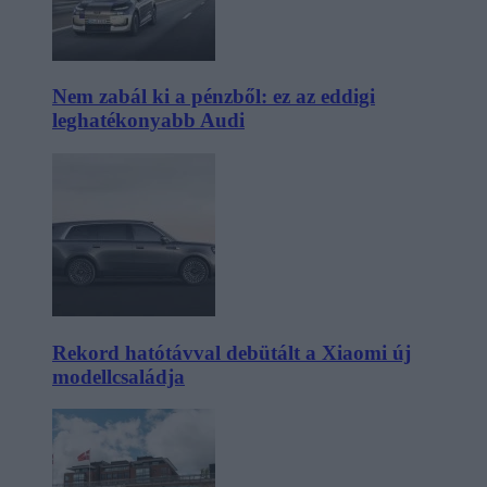
Nem zabál ki a pénzből: ez az eddigi
leghatékonyabb Audi
Rekord hatótávval debütált a Xiaomi új
modellcsaládja