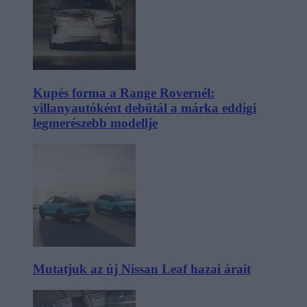
Kupés forma a Range Rovernél:
villanyautóként debütál a márka eddigi
legmerészebb modellje
Mutatjuk az új Nissan Leaf hazai árait