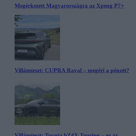
Megérkezett Magyarországra az Xpeng P7+
Villámteszt: CUPRA Raval – megéri a pénzét?
Villámteszt: Toyota bZ4X Touring – ez az,