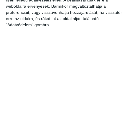
weboldalra érvényesek. Bármikor megváltoztathatja a
preferenciáit, vagy visszavonhatja hozzájárulását, ha visszatér
erre az oldalra, és rákattint az oldal alján található
"Adatvédelem" gombra.
Hoppon maradtak a villanyautós támogatási
program utolsó pályázói
Bővíti kínálatát a Cupra – érkezik az olcsóbb