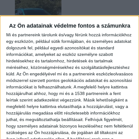
Az Ön adatainak védelme fontos a számunkra
Mi és partnereink tárolunk és/vagy férünk hozzá információkhoz
egy eszközön, például sütik formájában, és személyes adatokat
dolgozunk fel, például egyedi azonosítókat és standard
információkat, amelyeket az eszköz személyre szabott
Két év sem kellett: máris nyugdíjba küldi utolsó
hirdetésekhez és tartalomhoz, hirdetések és tartalmak
amerikai villanyautóját a Honda
méréséhez, közönségmérésekhez és szolgáltatásfejlesztéshez
küld.
Az Ön engedélyével mi és a partnereink eszközleolvasásos
módszerrel szerzett pontos geolokációs adatokat és azonosítási
információkat is felhasználhatunk. A megfelelő helyre kattintva
hozzájárulhat ahhoz, hogy mi és a 1538 partnereink a fent
leírtak szerint adatkezelést végezzünk. Másik lehetőségként a
megfelelő helyre kattintva elutasíthatja a hozzájárulást, vagy a
hozzájárulás megadása előtt részletesebb információkhoz
juthat, és megváltoztathatja beállításait.
Felhívjuk figyelmét,
hogy személyes adatainak bizonyos kezeléséhez nem feltétlenül
Kilencmillió alatt indul a legolcsóbb elektromos
szükséges az Ön hozzájárulása, de jogában áll tiltakozni az
Volkswagen
ilyen jellegű adatkezelés ellen. A beállításai csak erre a