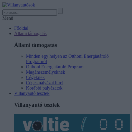
Menü
Főoldal
Állami támogatás
Állami támogatás
Minden egy helyen az Otthoni Energiatároló
Programról
Otthoni Energiatároló Program
Magánszemélyeknek
Cégeknek
Céges pályázat hírei
Korábbi pályázatok
Villanyautó tesztek
Villanyautó tesztek