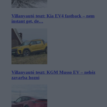
Villanyautó teszt: Kia EV4 fastback – nem
instant get, de…
Villanyautó teszt: KGM Musso EV – nehéz
zavarba hozni