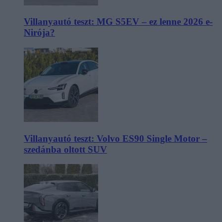
Villanyautó teszt: MG S5EV – ez lenne 2026 e-
Nirója?
Villanyautó teszt: Volvo ES90 Single Motor –
szedánba oltott SUV