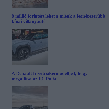
8 millió forintért lehet a miénk a legnépszerűbb
kínai villanyautó
A Renault frissíti sikermodelljeit, hogy
megállítsa az ID. Polót