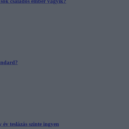
e sok családos ember vágyik?
tandard?
év teslázás szinte ingyen