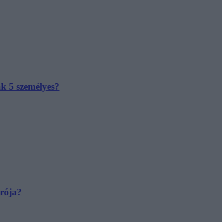
ak 5 személyes?
irója?