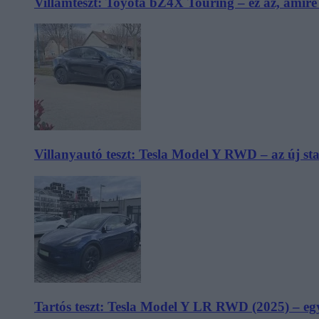
Villámteszt: Toyota bZ4X Touring – ez az, amir
Villanyautó teszt: Tesla Model Y RWD – az új s
Tartós teszt: Tesla Model Y LR RWD (2025) – egy 