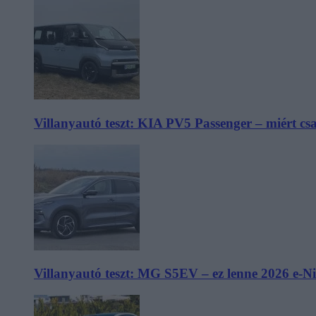
Villanyautó teszt: KIA PV5 Passenger – miért cs
Villanyautó teszt: MG S5EV – ez lenne 2026 e-N