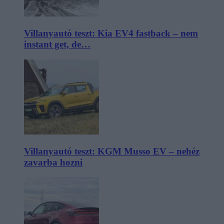
Villanyautó teszt: Kia EV4 fastback – nem
instant get, de…
Villanyautó teszt: KGM Musso EV – nehéz
zavarba hozni