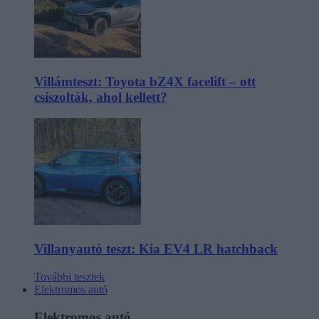
Villámteszt: Toyota bZ4X facelift – ott
csiszolták, ahol kellett?
Villanyautó teszt: Kia EV4 LR hatchback
További tesztek
Elektromos autó
Elektromos autó