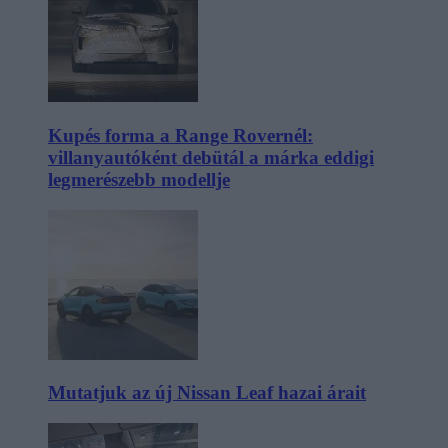
Kupés forma a Range Rovernél:
villanyautóként debütál a márka eddigi
legmerészebb modellje
Mutatjuk az új Nissan Leaf hazai árait