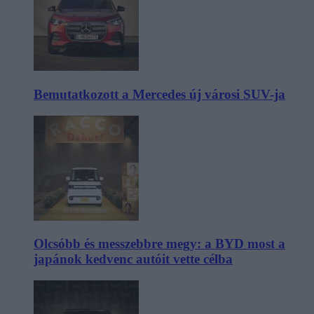
Bemutatkozott a Mercedes új városi SUV-ja
Olcsóbb és messzebbre megy: a BYD most a
japánok kedvenc autóit vette célba