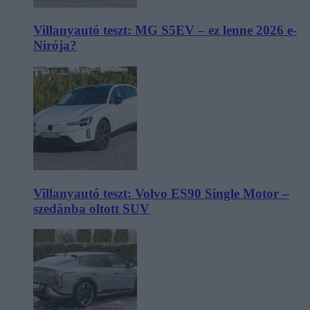
Villanyautó teszt: MG S5EV – ez lenne 2026 e-
Nirója?
Villanyautó teszt: Volvo ES90 Single Motor –
szedánba oltott SUV