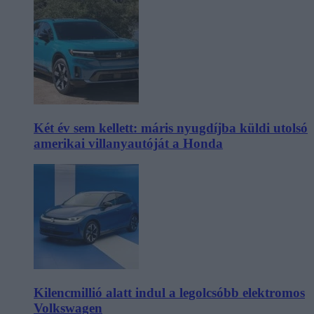
Két év sem kellett: máris nyugdíjba küldi utolsó
amerikai villanyautóját a Honda
Kilencmillió alatt indul a legolcsóbb elektromos
Volkswagen