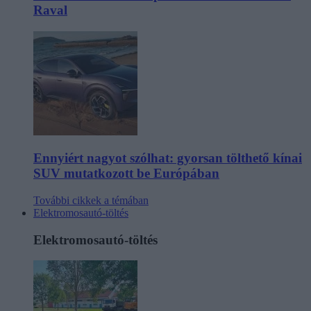
Raval
Ennyiért nagyot szólhat: gyorsan tölthető kínai
SUV mutatkozott be Európában
További cikkek a témában
Elektromosautó-töltés
Elektromosautó-töltés