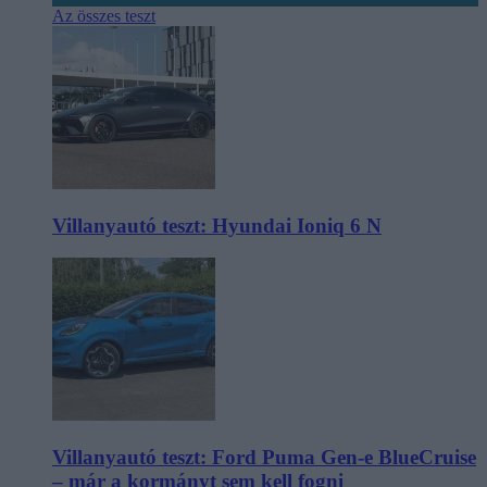
Az összes teszt
Villanyautó teszt: Hyundai Ioniq 6 N
Villanyautó teszt: Ford Puma Gen-e BlueCruise
– már a kormányt sem kell fogni