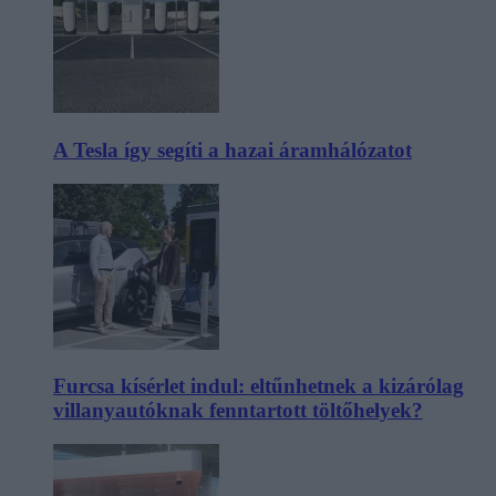
A Tesla így segíti a hazai áramhálózatot
Furcsa kísérlet indul: eltűnhetnek a kizárólag
villanyautóknak fenntartott töltőhelyek?