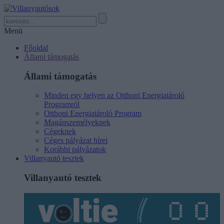
Menü
Főoldal
Állami támogatás
Állami támogatás
Minden egy helyen az Otthoni Energiatároló
Programról
Otthoni Energiatároló Program
Magánszemélyeknek
Cégeknek
Céges pályázat hírei
Korábbi pályázatok
Villanyautó tesztek
Villanyautó tesztek