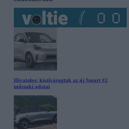
Hivatalos: kiszivárogtak az új Smart #2
műszaki adatai