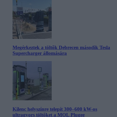
Megérkeztek a töltők Debrecen második Tesla
Supercharger állomására
Kilenc helyszínre telepít 300–600 kW-os
ultragyors töltőket a MOL Plugee