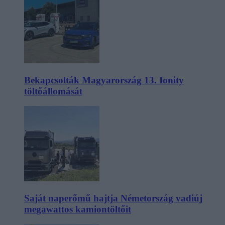
Bekapcsolták Magyarország 13. Ionity
töltőállomását
Saját naperőmű hajtja Németország vadiúj
megawattos kamiontöltőit