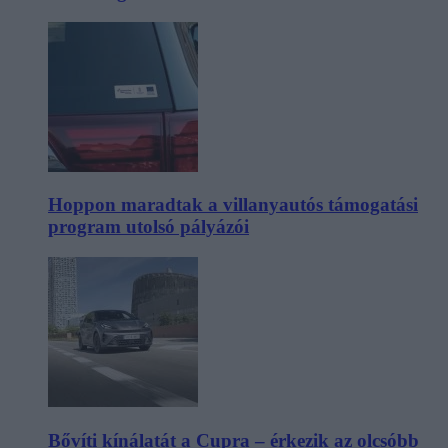
Hoppon maradtak a villanyautós támogatási
program utolsó pályázói
Bővíti kínálatát a Cupra – érkezik az olcsóbb