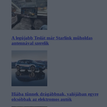
A legújabb Teslát már Starlink műholdas
antennával szerelik
Hiába tűnnek drágábbnak, valójában egyre
olcsóbbak az elektromos autók