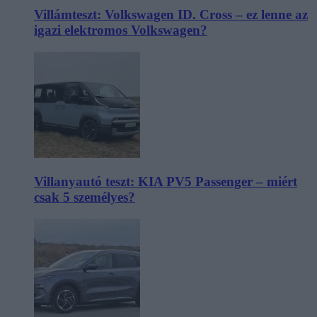
Villámteszt: Volkswagen ID. Cross – ez lenne az
igazi elektromos Volkswagen?
Villanyautó teszt: KIA PV5 Passenger – miért
csak 5 személyes?