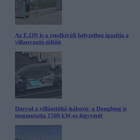
Az E.ON is a rendkívüli helyzethez igazítja a
villanyautó-töltőit
Durvul a villámtöltő-háború: a Dongfeng is
megmutatta 1500 kW-os fegyverét