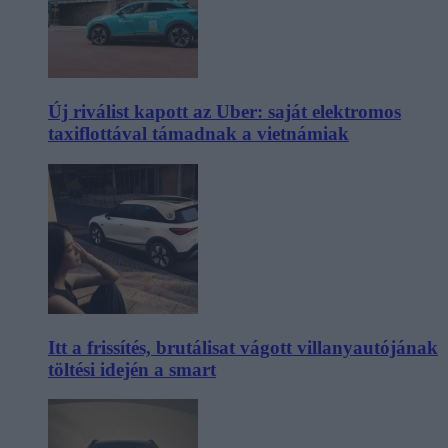
Új riválist kapott az Uber: saját elektromos
taxiflottával támadnak a vietnámiak
Itt a frissítés, brutálisat vágott villanyautójának
töltési idején a smart