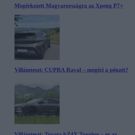
Megérkezett Magyarországra az Xpeng P7+
Villámteszt: CUPRA Raval – megéri a pénzét?
Villámteszt: Toyota bZ4X Touring – ez az,