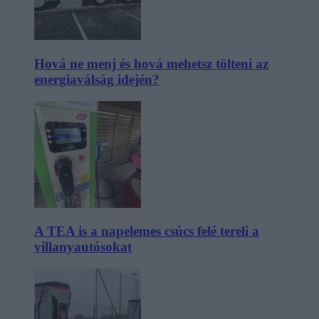
Hová ne menj és hová mehetsz tölteni az
energiaválság idején?
A TEA is a napelemes csúcs felé tereli a
villanyautósokat