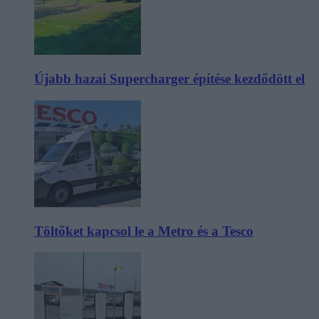
Újabb hazai Supercharger építése kezdődött el
Töltőket kapcsol le a Metro és a Tesco