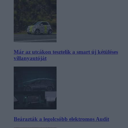
Már az utcákon tesztelik a smart új kétüléses
villanyautóját
Beárazták a legolcsóbb elektromos Audit