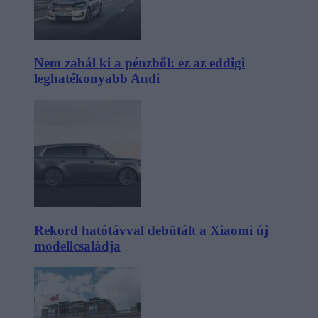
Nem zabál ki a pénzből: ez az eddigi
leghatékonyabb Audi
Rekord hatótávval debütált a Xiaomi új
modellcsaládja