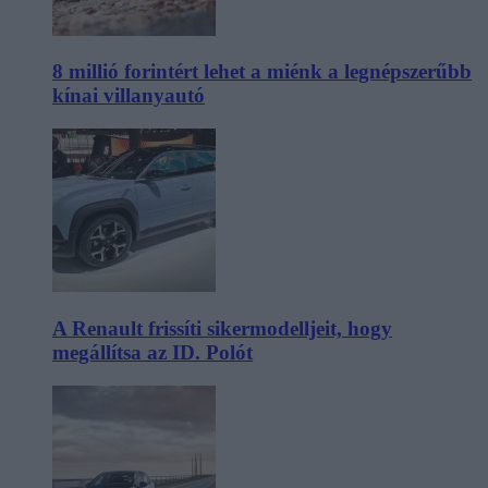
8 millió forintért lehet a miénk a legnépszerűbb
kínai villanyautó
A Renault frissíti sikermodelljeit, hogy
megállítsa az ID. Polót