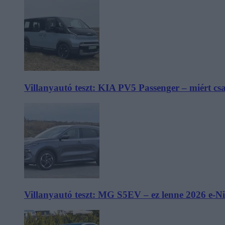
Villanyautó teszt: KIA PV5 Passenger – miért cs
Villanyautó teszt: MG S5EV – ez lenne 2026 e-N