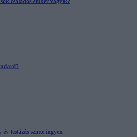
e sok családos ember vágyik?
tandard?
év teslázás szinte ingyen