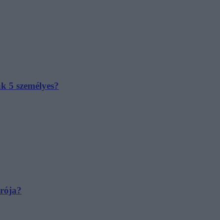
ak 5 személyes?
irója?