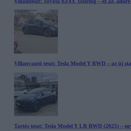
Villámteszt: Toyota bZ4X Touring – ez az, amir
Villanyautó teszt: Tesla Model Y RWD – az új s
Tartós teszt: Tesla Model Y LR RWD (2025) – egy 