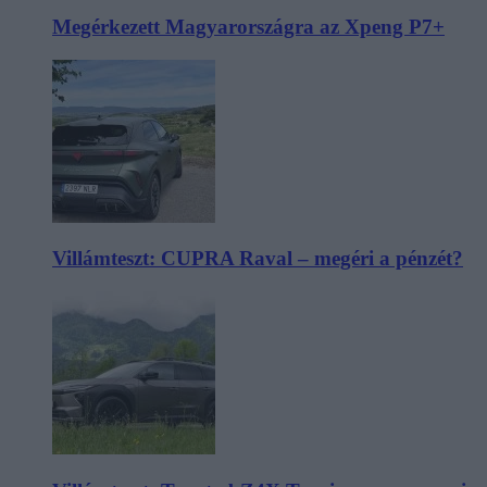
Megérkezett Magyarországra az Xpeng P7+
Villámteszt: CUPRA Raval – megéri a pénzét?