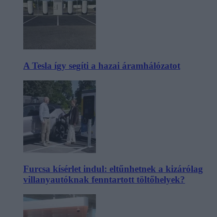
A Tesla így segíti a hazai áramhálózatot
Furcsa kísérlet indul: eltűnhetnek a kizárólag
villanyautóknak fenntartott töltőhelyek?