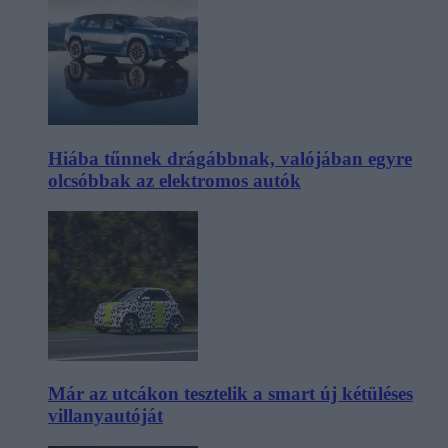
Hiába tűnnek drágábbnak, valójában egyre
olcsóbbak az elektromos autók
Már az utcákon tesztelik a smart új kétüléses
villanyautóját