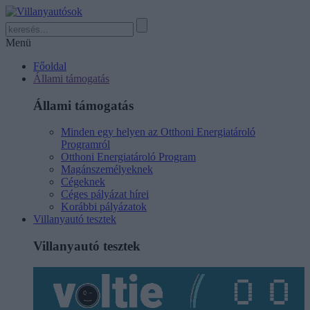
Menü
Főoldal
Állami támogatás
Állami támogatás
Minden egy helyen az Otthoni Energiatároló
Programról
Otthoni Energiatároló Program
Magánszemélyeknek
Cégeknek
Céges pályázat hírei
Korábbi pályázatok
Villanyautó tesztek
Villanyautó tesztek