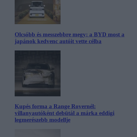
Olcsóbb és messzebbre megy: a BYD most a
japánok kedvenc autóit vette célba
Kupés forma a Range Rovernél:
villanyautóként debütál a márka eddigi
legmerészebb modellje