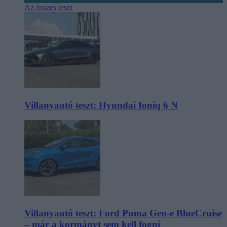
Az összes teszt
Villanyautó teszt: Hyundai Ioniq 6 N
Villanyautó teszt: Ford Puma Gen-e BlueCruise
– már a kormányt sem kell fogni