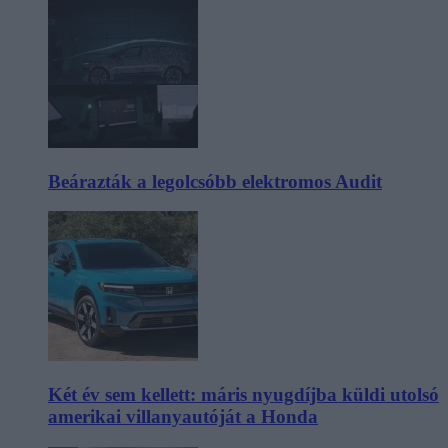
Beárazták a legolcsóbb elektromos Audit
Két év sem kellett: máris nyugdíjba küldi utolsó
amerikai villanyautóját a Honda