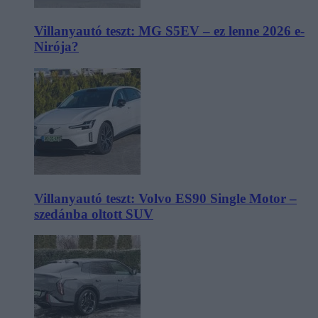
Villanyautó teszt: MG S5EV – ez lenne 2026 e-
Nirója?
Villanyautó teszt: Volvo ES90 Single Motor –
szedánba oltott SUV