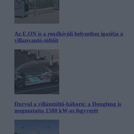
Az E.ON is a rendkívüli helyzethez igazítja a
villanyautó-töltőit
Durvul a villámtöltő-háború: a Dongfeng is
megmutatta 1500 kW-os fegyverét