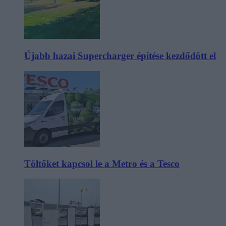
Újabb hazai Supercharger építése kezdődött el
Töltőket kapcsol le a Metro és a Tesco