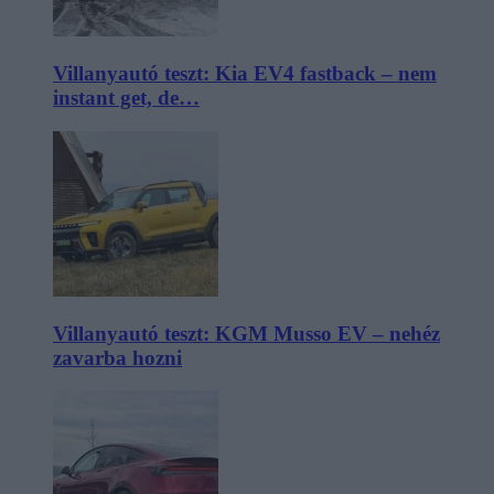
Villanyautó teszt: Kia EV4 fastback – nem
instant get, de…
Villanyautó teszt: KGM Musso EV – nehéz
zavarba hozni