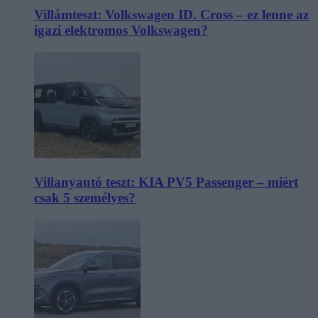
Villámteszt: Volkswagen ID. Cross – ez lenne az
igazi elektromos Volkswagen?
Villanyautó teszt: KIA PV5 Passenger – miért
csak 5 személyes?