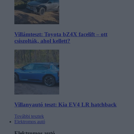
Villámteszt: Toyota bZ4X facelift – ott
csiszolták, ahol kellett?
Villanyautó teszt: Kia EV4 LR hatchback
További tesztek
Elektromos autó
Elektromos autó