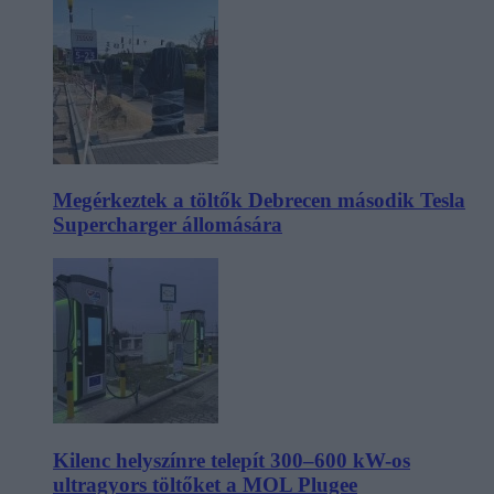
Megérkeztek a töltők Debrecen második Tesla
Supercharger állomására
Kilenc helyszínre telepít 300–600 kW-os
ultragyors töltőket a MOL Plugee