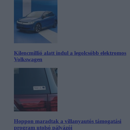
Kilencmillió alatt indul a legolcsóbb elektromos
Volkswagen
Hoppon maradtak a villanyautós támogatási
program utolsó pályázói