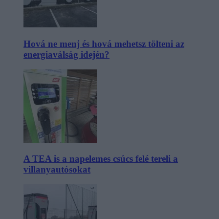
Hová ne menj és hová mehetsz tölteni az
energiaválság idején?
A TEA is a napelemes csúcs felé tereli a
villanyautósokat