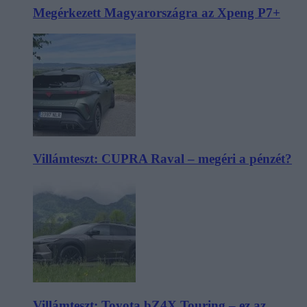
Megérkezett Magyarországra az Xpeng P7+
Villámteszt: CUPRA Raval – megéri a pénzét?
Villámteszt: Toyota bZ4X Touring – ez az,