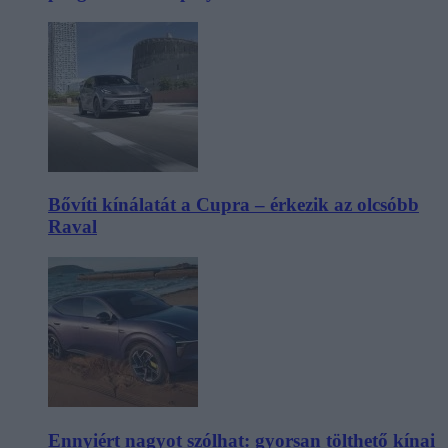
Bővíti kínálatát a Cupra – érkezik az olcsóbb
Raval
Ennyiért nagyot szólhat: gyorsan tölthető kínai