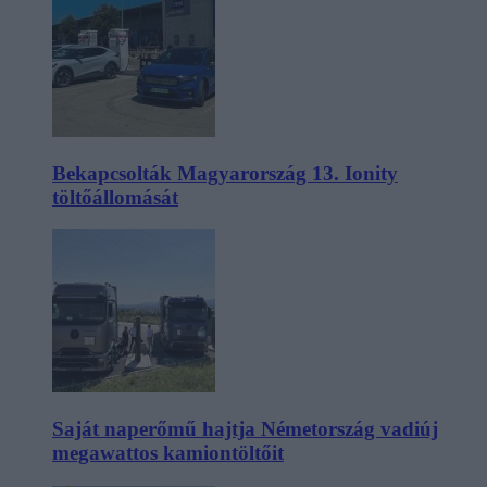
Bekapcsolták Magyarország 13. Ionity
töltőállomását
Saját naperőmű hajtja Németország vadiúj
megawattos kamiontöltőit