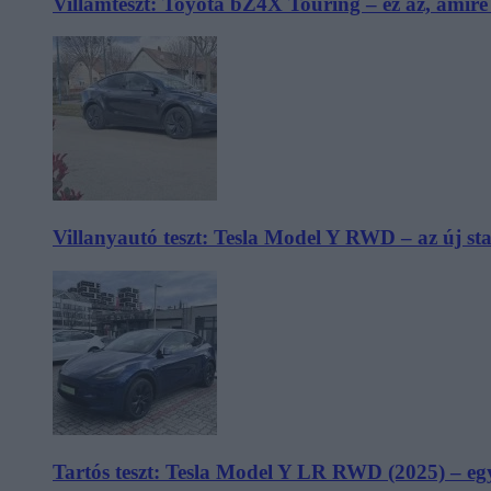
Villámteszt: Toyota bZ4X Touring – ez az, amir
Villanyautó teszt: Tesla Model Y RWD – az új s
Tartós teszt: Tesla Model Y LR RWD (2025) – egy 