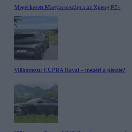
Megérkezett Magyarországra az Xpeng P7+
Villámteszt: CUPRA Raval – megéri a pénzét?