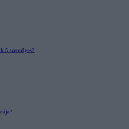
ak 5 személyes?
irója?