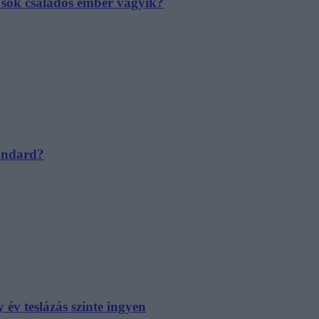
e sok családos ember vágyik?
tandard?
év teslázás szinte ingyen