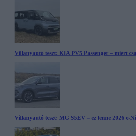
Villanyautó teszt: KIA PV5 Passenger – miért cs
Villanyautó teszt: MG S5EV – ez lenne 2026 e-N