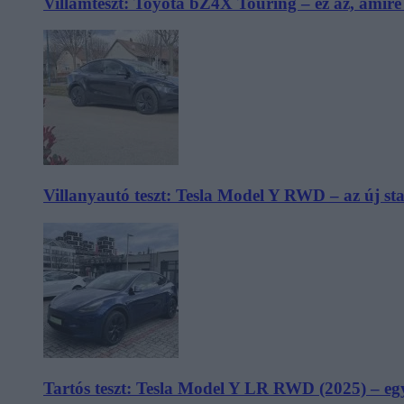
Villámteszt: Toyota bZ4X Touring – ez az, amir
Villanyautó teszt: Tesla Model Y RWD – az új s
Tartós teszt: Tesla Model Y LR RWD (2025) – egy 