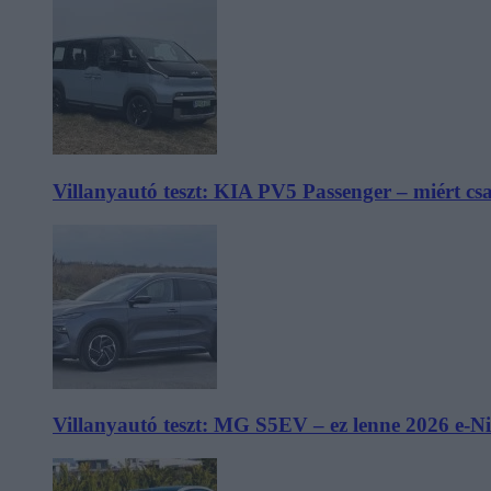
Villanyautó teszt: KIA PV5 Passenger – miért cs
Villanyautó teszt: MG S5EV – ez lenne 2026 e-N