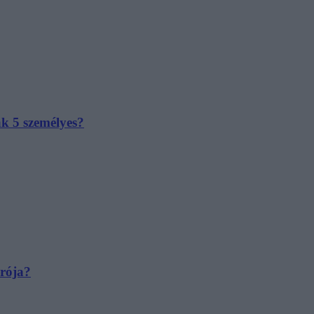
ak 5 személyes?
irója?