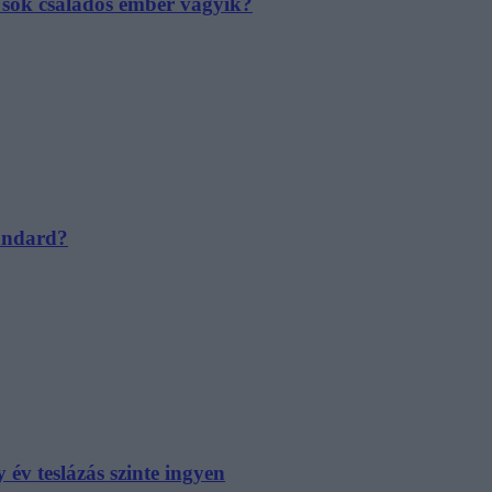
e sok családos ember vágyik?
tandard?
év teslázás szinte ingyen