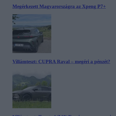
Megérkezett Magyarországra az Xpeng P7+
Villámteszt: CUPRA Raval – megéri a pénzét?