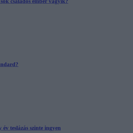
e sok családos ember vágyik?
tandard?
év teslázás szinte ingyen