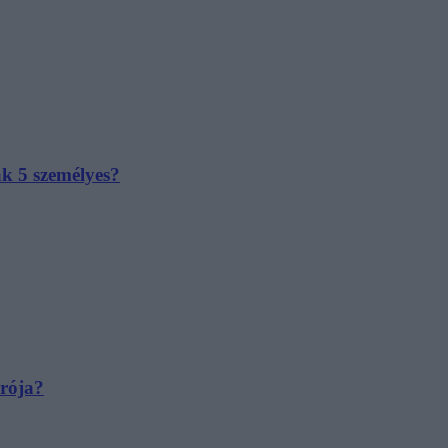
ak 5 személyes?
irója?