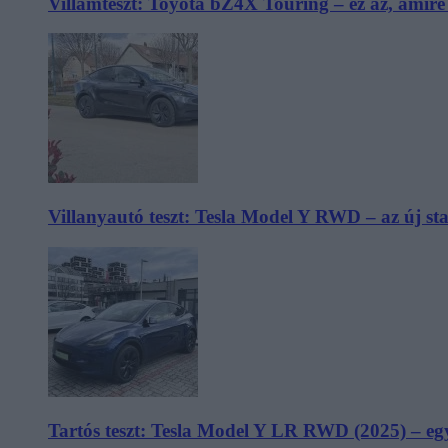
Villámteszt: Toyota bZ4X Touring – ez az, amir
Villanyautó teszt: Tesla Model Y RWD – az új s
Tartós teszt: Tesla Model Y LR RWD (2025) – egy 