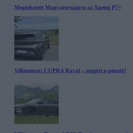
Megérkezett Magyarországra az Xpeng P7+
Villámteszt: CUPRA Raval – megéri a pénzét?