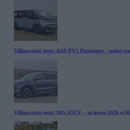
Villanyautó teszt: KIA PV5 Passenger – miért cs
Villanyautó teszt: MG S5EV – ez lenne 2026 e-N