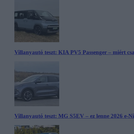
Villanyautó teszt: KIA PV5 Passenger – miért cs
Villanyautó teszt: MG S5EV – ez lenne 2026 e-N