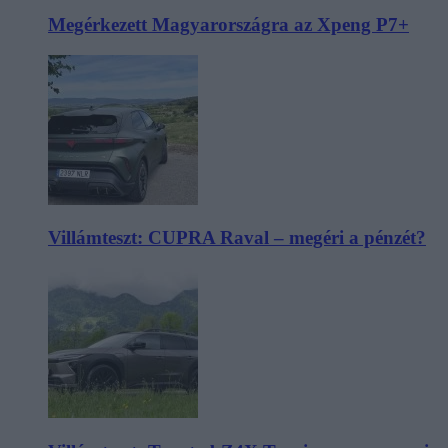
Megérkezett Magyarországra az Xpeng P7+
Villámteszt: CUPRA Raval – megéri a pénzét?