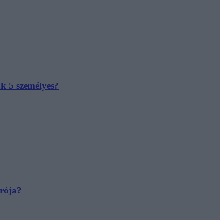
ak 5 személyes?
irója?