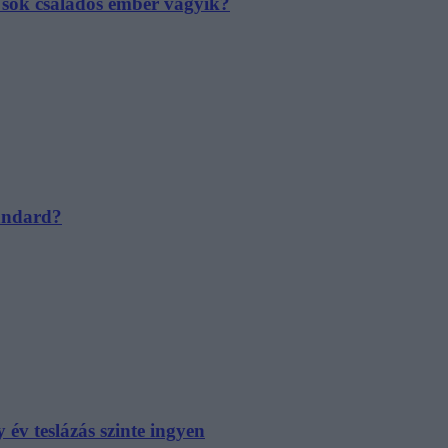
e sok családos ember vágyik?
tandard?
év teslázás szinte ingyen