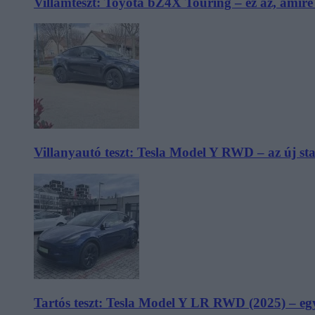
Villámteszt: Toyota bZ4X Touring – ez az, amir
Villanyautó teszt: Tesla Model Y RWD – az új s
Tartós teszt: Tesla Model Y LR RWD (2025) – egy 