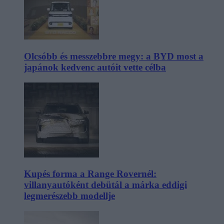
Olcsóbb és messzebbre megy: a BYD most a
japánok kedvenc autóit vette célba
Kupés forma a Range Rovernél:
villanyautóként debütál a márka eddigi
legmerészebb modellje