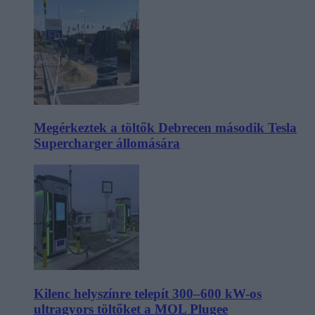
Megérkeztek a töltők Debrecen második Tesla
Supercharger állomására
Kilenc helyszínre telepít 300–600 kW-os
ultragyors töltőket a MOL Plugee