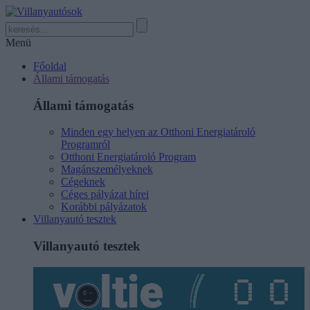
Menü
Főoldal
Állami támogatás
Állami támogatás
Minden egy helyen az Otthoni Energiatároló
Programról
Otthoni Energiatároló Program
Magánszemélyeknek
Cégeknek
Céges pályázat hírei
Korábbi pályázatok
Villanyautó tesztek
Villanyautó tesztek