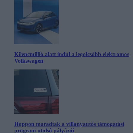
Kilencmillió alatt indul a legolcsóbb elektromos
Volkswagen
Hoppon maradtak a villanyautós támogatási
program utolsó pályázói