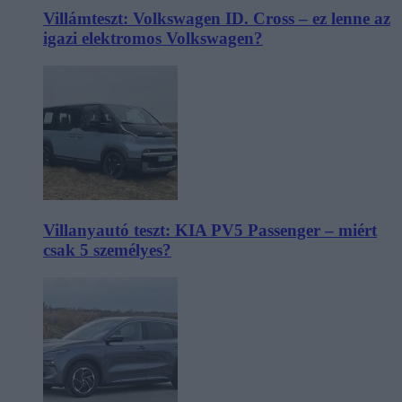
Villámteszt: Volkswagen ID. Cross – ez lenne az
igazi elektromos Volkswagen?
Villanyautó teszt: KIA PV5 Passenger – miért
csak 5 személyes?