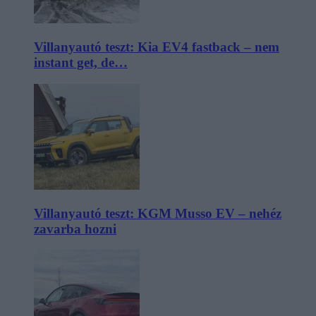
Villanyautó teszt: Kia EV4 fastback – nem
instant get, de…
Villanyautó teszt: KGM Musso EV – nehéz
zavarba hozni