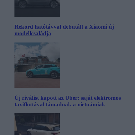
Rekord hatótávval debütált a Xiaomi új
modellcsaládja
Új riválist kapott az Uber: saját elektromos
taxiflottával támadnak a vietnámiak