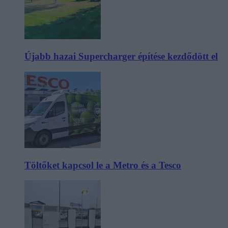
Újabb hazai Supercharger építése kezdődött el
Töltőket kapcsol le a Metro és a Tesco