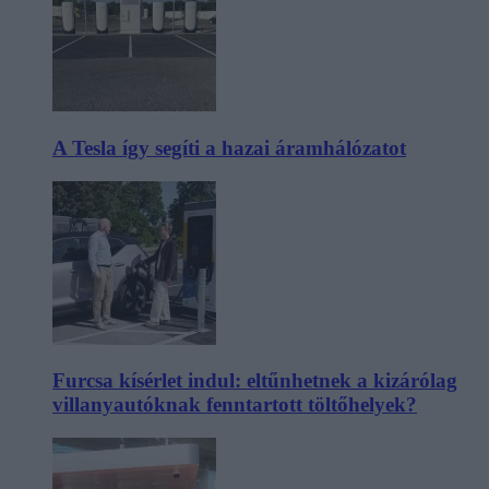
A Tesla így segíti a hazai áramhálózatot
Furcsa kísérlet indul: eltűnhetnek a kizárólag
villanyautóknak fenntartott töltőhelyek?