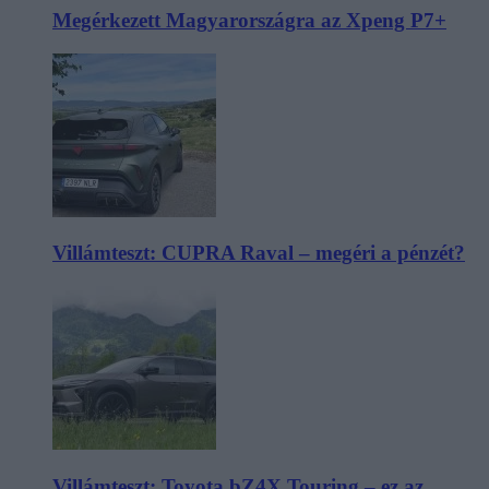
Megérkezett Magyarországra az Xpeng P7+
Villámteszt: CUPRA Raval – megéri a pénzét?
Villámteszt: Toyota bZ4X Touring – ez az,