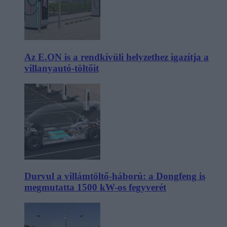
Az E.ON is a rendkívüli helyzethez igazítja a
villanyautó-töltőit
Durvul a villámtöltő-háború: a Dongfeng is
megmutatta 1500 kW-os fegyverét