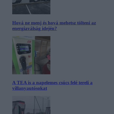
Hová ne menj és hová mehetsz tölteni az
energiaválság idején?
A TEA is a napelemes csúcs felé tereli a
villanyautósokat