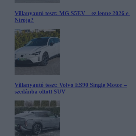
Villanyautó teszt: MG S5EV – ez lenne 2026 e-
Nirója?
Villanyautó teszt: Volvo ES90 Single Motor –
szedánba oltott SUV