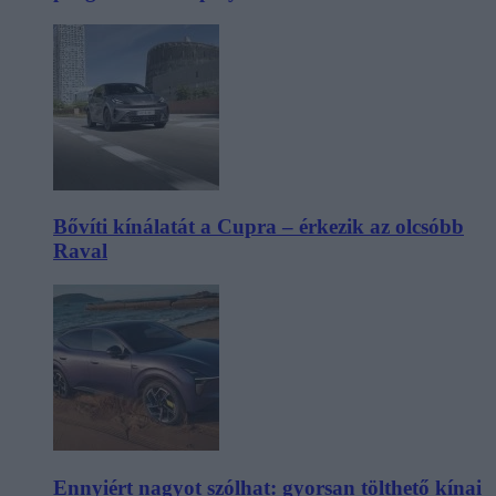
Bővíti kínálatát a Cupra – érkezik az olcsóbb
Raval
Ennyiért nagyot szólhat: gyorsan tölthető kínai