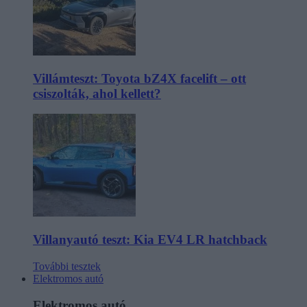
Villámteszt: Toyota bZ4X facelift – ott
csiszolták, ahol kellett?
Villanyautó teszt: Kia EV4 LR hatchback
További tesztek
Elektromos autó
Elektromos autó