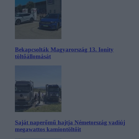
Bekapcsolták Magyarország 13. Ionity
töltőállomását
Saját naperőmű hajtja Németország vadiúj
megawattos kamiontöltőit