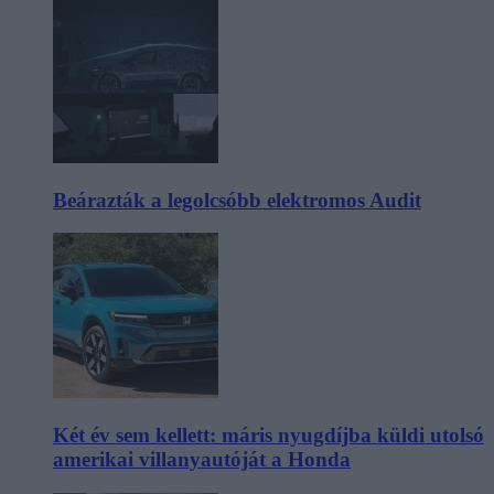
Beárazták a legolcsóbb elektromos Audit
Két év sem kellett: máris nyugdíjba küldi utolsó
amerikai villanyautóját a Honda