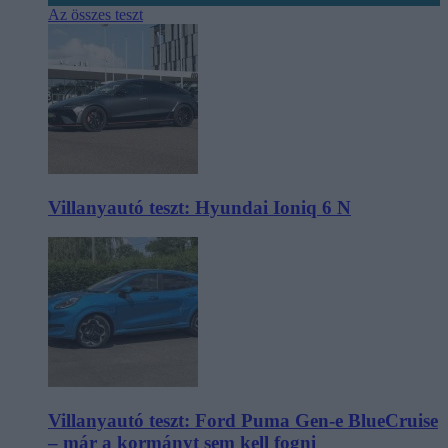
Az összes teszt
Villanyautó teszt: Hyundai Ioniq 6 N
Villanyautó teszt: Ford Puma Gen-e BlueCruise
– már a kormányt sem kell fogni