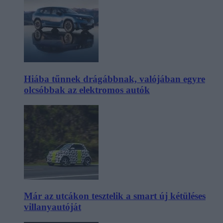
Hiába tűnnek drágábbnak, valójában egyre
olcsóbbak az elektromos autók
Már az utcákon tesztelik a smart új kétüléses
villanyautóját