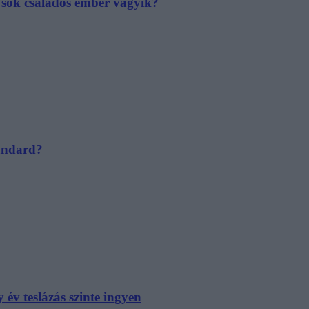
e sok családos ember vágyik?
tandard?
év teslázás szinte ingyen