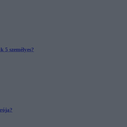
ak 5 személyes?
irója?