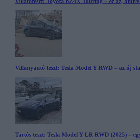
Villámteszt: Toyota bZ4X Touring – ez az, amir
Villanyautó teszt: Tesla Model Y RWD – az új s
Tartós teszt: Tesla Model Y LR RWD (2025) – egy 