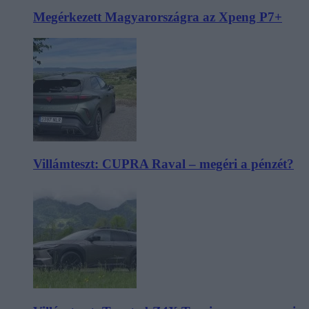
Megérkezett Magyarországra az Xpeng P7+
Villámteszt: CUPRA Raval – megéri a pénzét?