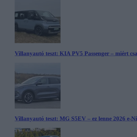
Villanyautó teszt: KIA PV5 Passenger – miért cs
Villanyautó teszt: MG S5EV – ez lenne 2026 e-N