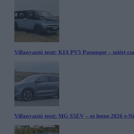
Villanyautó teszt: KIA PV5 Passenger – miért cs
Villanyautó teszt: MG S5EV – ez lenne 2026 e-N