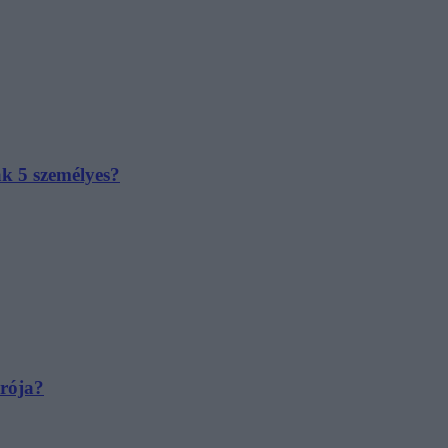
ak 5 személyes?
irója?