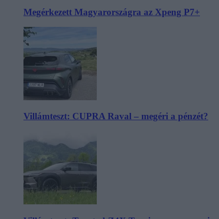
Megérkezett Magyarországra az Xpeng P7+
Villámteszt: CUPRA Raval – megéri a pénzét?