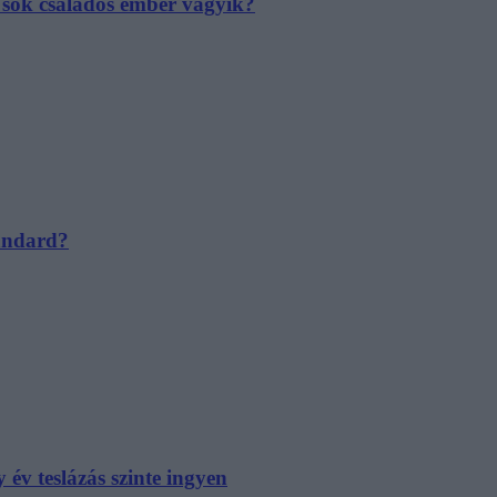
e sok családos ember vágyik?
tandard?
év teslázás szinte ingyen