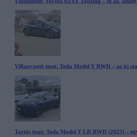
Villámteszt: Toyota bZ4X Touring – ez az, amir
Villanyautó teszt: Tesla Model Y RWD – az új s
Tartós teszt: Tesla Model Y LR RWD (2025) – egy 