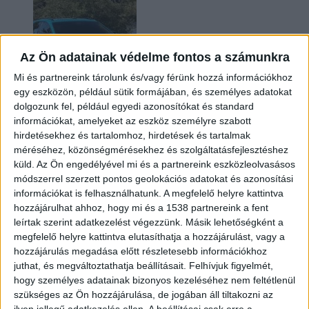
Az Ön adatainak védelme fontos a számunkra
Mi és partnereink tárolunk és/vagy férünk hozzá információkhoz
egy eszközön, például sütik formájában, és személyes adatokat
dolgozunk fel, például egyedi azonosítókat és standard
információkat, amelyeket az eszköz személyre szabott
Két év sem kellett: máris nyugdíjba küldi utolsó
hirdetésekhez és tartalomhoz, hirdetések és tartalmak
amerikai villanyautóját a Honda
méréséhez, közönségmérésekhez és szolgáltatásfejlesztéshez
küld.
Az Ön engedélyével mi és a partnereink eszközleolvasásos
módszerrel szerzett pontos geolokációs adatokat és azonosítási
információkat is felhasználhatunk. A megfelelő helyre kattintva
hozzájárulhat ahhoz, hogy mi és a 1538 partnereink a fent
leírtak szerint adatkezelést végezzünk. Másik lehetőségként a
megfelelő helyre kattintva elutasíthatja a hozzájárulást, vagy a
hozzájárulás megadása előtt részletesebb információkhoz
juthat, és megváltoztathatja beállításait.
Felhívjuk figyelmét,
hogy személyes adatainak bizonyos kezeléséhez nem feltétlenül
Kilencmillió alatt indul a legolcsóbb elektromos
szükséges az Ön hozzájárulása, de jogában áll tiltakozni az
Volkswagen
ilyen jellegű adatkezelés ellen. A beállításai csak erre a