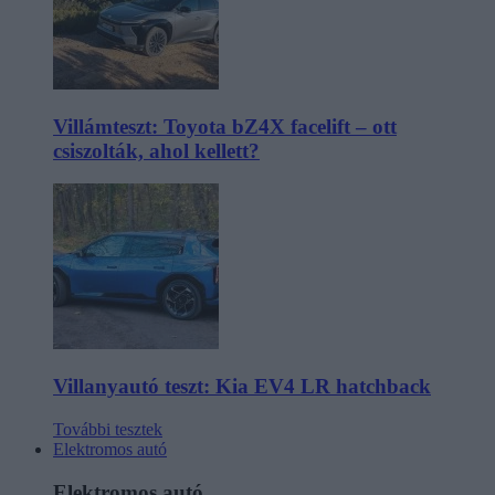
Villámteszt: Toyota bZ4X facelift – ott
csiszolták, ahol kellett?
Villanyautó teszt: Kia EV4 LR hatchback
További tesztek
Elektromos autó
Elektromos autó