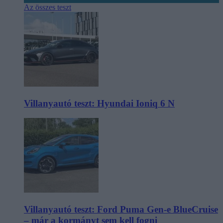
Az összes teszt
Villanyautó teszt: Hyundai Ioniq 6 N
Villanyautó teszt: Ford Puma Gen-e BlueCruise
– már a kormányt sem kell fogni