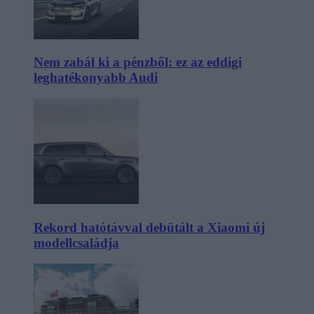
Nem zabál ki a pénzből: ez az eddigi
leghatékonyabb Audi
Rekord hatótávval debütált a Xiaomi új
modellcsaládja