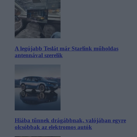
A legújabb Teslát már Starlink műholdas
antennával szerelik
Hiába tűnnek drágábbnak, valójában egyre
olcsóbbak az elektromos autók