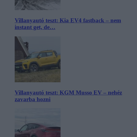
Villanyautó teszt: Kia EV4 fastback – nem
instant get, de…
Villanyautó teszt: KGM Musso EV – nehéz
zavarba hozni