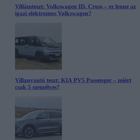
Villámteszt: Volkswagen ID. Cross – ez lenne az
igazi elektromos Volkswagen?
Villanyautó teszt: KIA PV5 Passenger – miért
csak 5 személyes?