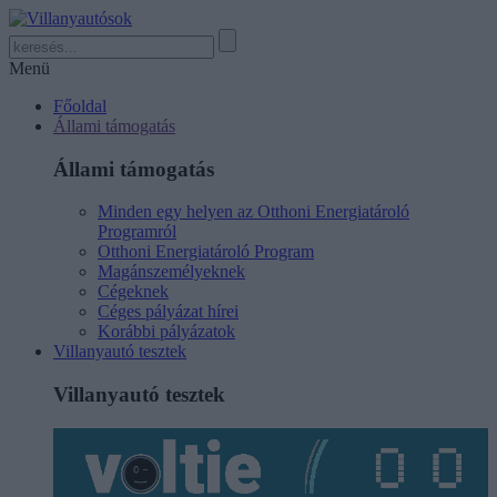
Menü
Főoldal
Állami támogatás
Állami támogatás
Minden egy helyen az Otthoni Energiatároló
Programról
Otthoni Energiatároló Program
Magánszemélyeknek
Cégeknek
Céges pályázat hírei
Korábbi pályázatok
Villanyautó tesztek
Villanyautó tesztek