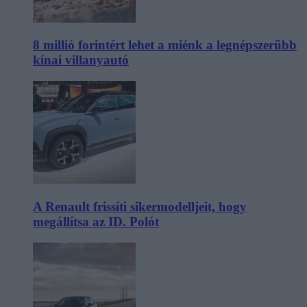
8 millió forintért lehet a miénk a legnépszerűbb
kínai villanyautó
A Renault frissíti sikermodelljeit, hogy
megállítsa az ID. Polót