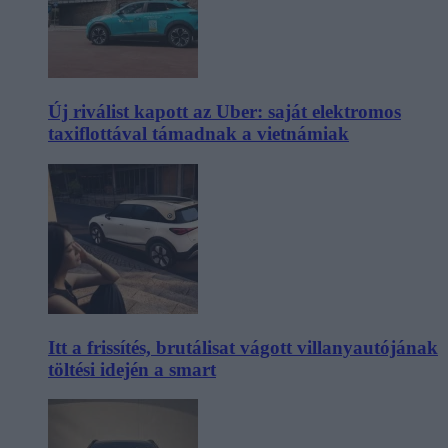
Új riválist kapott az Uber: saját elektromos
taxiflottával támadnak a vietnámiak
Itt a frissítés, brutálisat vágott villanyautójának
töltési idején a smart