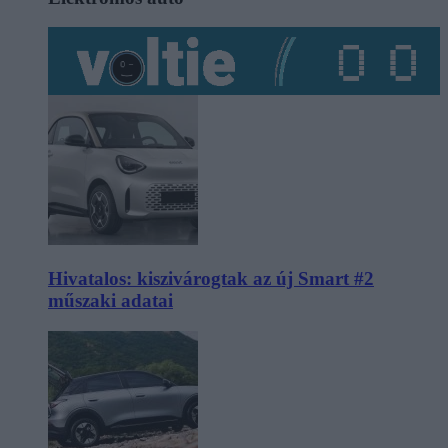
Hivatalos: kiszivárogtak az új Smart #2
műszaki adatai