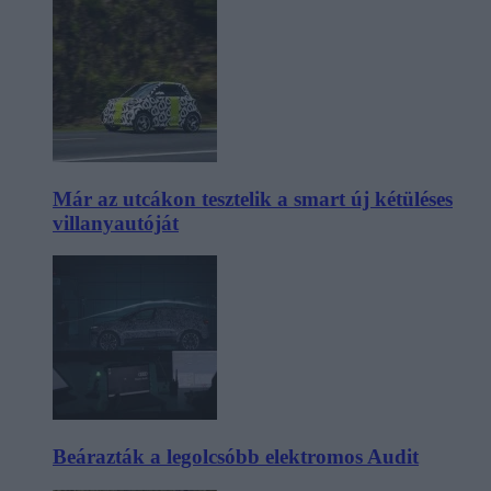
Már az utcákon tesztelik a smart új kétüléses
villanyautóját
Beárazták a legolcsóbb elektromos Audit