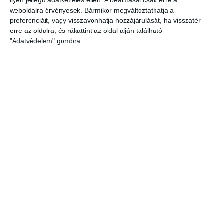
weboldalra érvényesek. Bármikor megváltoztathatja a
preferenciáit, vagy visszavonhatja hozzájárulását, ha visszatér
erre az oldalra, és rákattint az oldal alján található
"Adatvédelem" gombra.
Hoppon maradtak a villanyautós támogatási
program utolsó pályázói
Bővíti kínálatát a Cupra – érkezik az olcsóbb