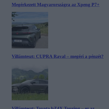
Megérkezett Magyarországra az Xpeng P7+
Villámteszt: CUPRA Raval – megéri a pénzét?
Villámteszt: Toyota bZ4X Touring – ez az,