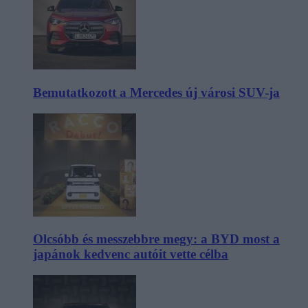
Bemutatkozott a Mercedes új városi SUV-ja
Olcsóbb és messzebbre megy: a BYD most a
japánok kedvenc autóit vette célba