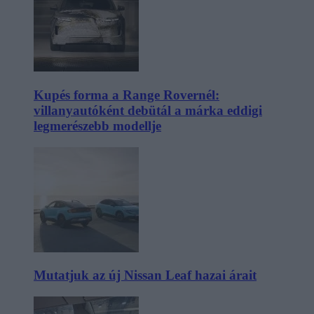
Kupés forma a Range Rovernél:
villanyautóként debütál a márka eddigi
legmerészebb modellje
Mutatjuk az új Nissan Leaf hazai árait