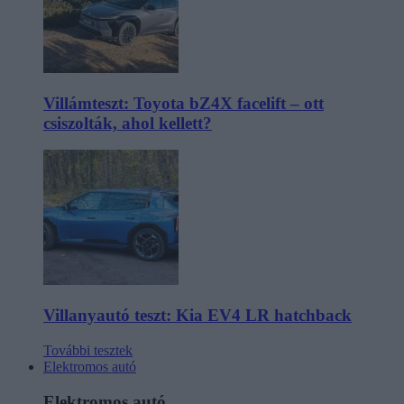
Villámteszt: Toyota bZ4X facelift – ott
csiszolták, ahol kellett?
Villanyautó teszt: Kia EV4 LR hatchback
További tesztek
Elektromos autó
Elektromos autó