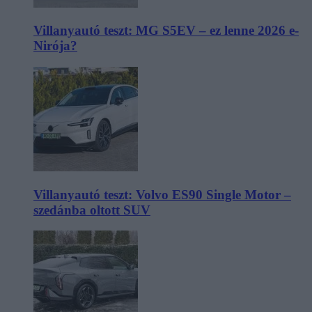
Villanyautó teszt: MG S5EV – ez lenne 2026 e-
Nirója?
Villanyautó teszt: Volvo ES90 Single Motor –
szedánba oltott SUV