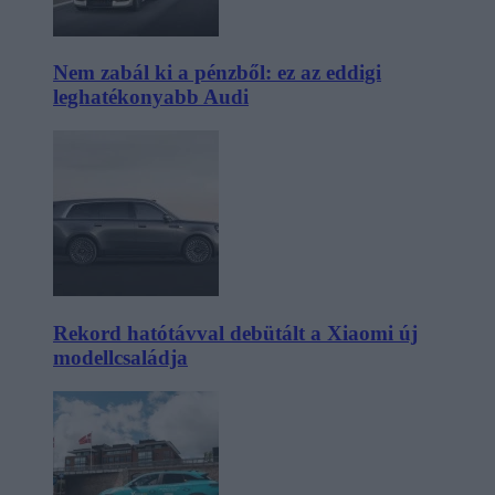
Nem zabál ki a pénzből: ez az eddigi
leghatékonyabb Audi
Rekord hatótávval debütált a Xiaomi új
modellcsaládja