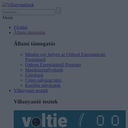
Menü
Főoldal
Állami támogatás
Állami támogatás
Minden egy helyen az Otthoni Energiatároló
Programról
Otthoni Energiatároló Program
Magánszemélyeknek
Cégeknek
Céges pályázat hírei
Korábbi pályázatok
Villanyautó tesztek
Villanyautó tesztek