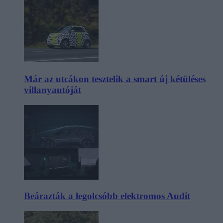
Már az utcákon tesztelik a smart új kétüléses
villanyautóját
Beárazták a legolcsóbb elektromos Audit