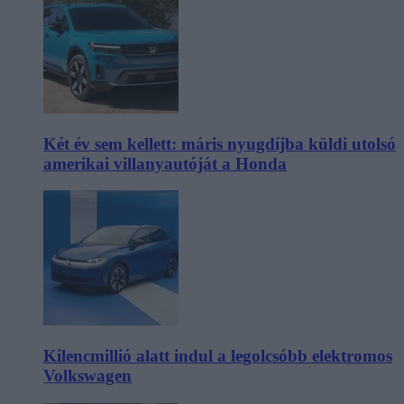
Két év sem kellett: máris nyugdíjba küldi utolsó
amerikai villanyautóját a Honda
Kilencmillió alatt indul a legolcsóbb elektromos
Volkswagen