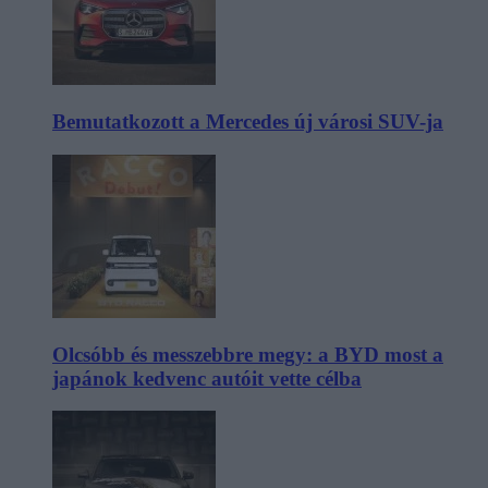
Bemutatkozott a Mercedes új városi SUV-ja
Olcsóbb és messzebbre megy: a BYD most a
japánok kedvenc autóit vette célba