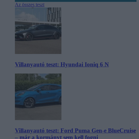
Az összes teszt
Villanyautó teszt: Hyundai Ioniq 6 N
Villanyautó teszt: Ford Puma Gen-e BlueCruise
– már a kormányt sem kell fogni