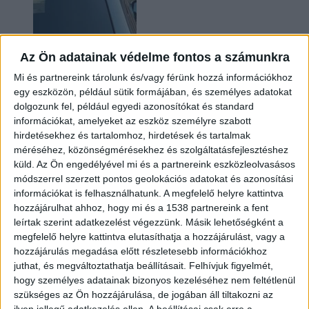
Az Ön adatainak védelme fontos a számunkra
Mi és partnereink tárolunk és/vagy férünk hozzá információkhoz
egy eszközön, például sütik formájában, és személyes adatokat
dolgozunk fel, például egyedi azonosítókat és standard
információkat, amelyeket az eszköz személyre szabott
Hoppon maradtak a villanyautós támogatási
hirdetésekhez és tartalomhoz, hirdetések és tartalmak
program utolsó pályázói
méréséhez, közönségmérésekhez és szolgáltatásfejlesztéshez
küld.
Az Ön engedélyével mi és a partnereink eszközleolvasásos
módszerrel szerzett pontos geolokációs adatokat és azonosítási
információkat is felhasználhatunk. A megfelelő helyre kattintva
hozzájárulhat ahhoz, hogy mi és a 1538 partnereink a fent
leírtak szerint adatkezelést végezzünk. Másik lehetőségként a
megfelelő helyre kattintva elutasíthatja a hozzájárulást, vagy a
hozzájárulás megadása előtt részletesebb információkhoz
juthat, és megváltoztathatja beállításait.
Felhívjuk figyelmét,
hogy személyes adatainak bizonyos kezeléséhez nem feltétlenül
Bővíti kínálatát a Cupra – érkezik az olcsóbb
szükséges az Ön hozzájárulása, de jogában áll tiltakozni az
Raval
ilyen jellegű adatkezelés ellen. A beállításai csak erre a