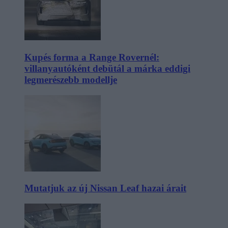
Kupés forma a Range Rovernél:
villanyautóként debütál a márka eddigi
legmerészebb modellje
Mutatjuk az új Nissan Leaf hazai árait