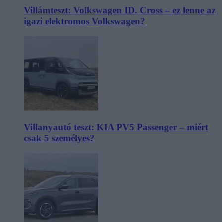
Villámteszt: Volkswagen ID. Cross – ez lenne az
igazi elektromos Volkswagen?
Villanyautó teszt: KIA PV5 Passenger – miért
csak 5 személyes?