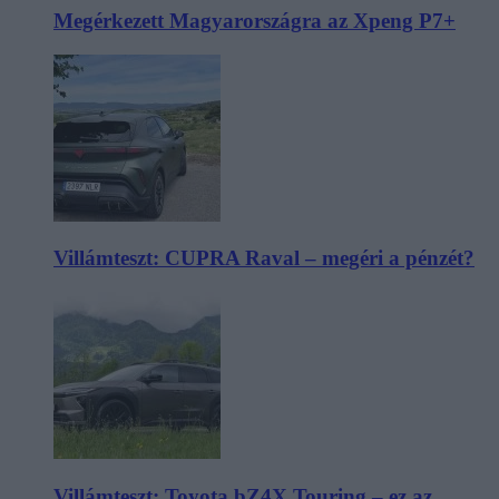
Megérkezett Magyarországra az Xpeng P7+
Villámteszt: CUPRA Raval – megéri a pénzét?
Villámteszt: Toyota bZ4X Touring – ez az,