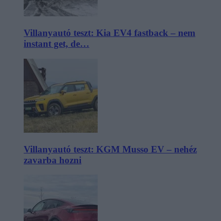
Villanyautó teszt: Kia EV4 fastback – nem
instant get, de…
Villanyautó teszt: KGM Musso EV – nehéz
zavarba hozni