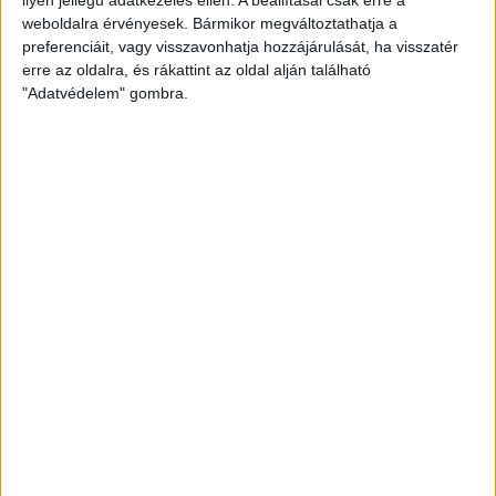
weboldalra érvényesek. Bármikor megváltoztathatja a
preferenciáit, vagy visszavonhatja hozzájárulását, ha visszatér
erre az oldalra, és rákattint az oldal alján található
"Adatvédelem" gombra.
Ennyiért nagyot szólhat: gyorsan tölthető kínai
SUV mutatkozott be Európában
Bemutatkozott Chip, az első autó, amit az AI