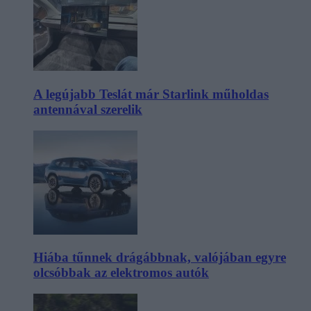
A legújabb Teslát már Starlink műholdas
antennával szerelik
Hiába tűnnek drágábbnak, valójában egyre
olcsóbbak az elektromos autók