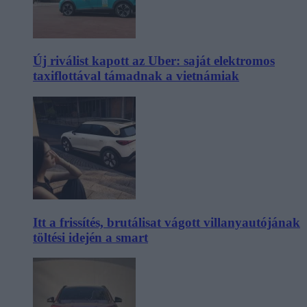
Új riválist kapott az Uber: saját elektromos
taxiflottával támadnak a vietnámiak
Itt a frissítés, brutálisat vágott villanyautójának
töltési idején a smart