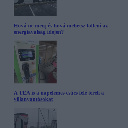
Hová ne menj és hová mehetsz tölteni az
energiaválság idején?
A TEA is a napelemes csúcs felé tereli a
villanyautósokat