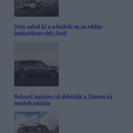
Nem zabál ki a pénzből: ez az eddigi
leghatékonyabb Audi
Rekord hatótávval debütált a Xiaomi új
modellcsaládja