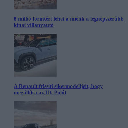
8 millió forintért lehet a miénk a legnépszerűbb
kínai villanyautó
A Renault frissíti sikermodelljeit, hogy
megállítsa az ID. Polót