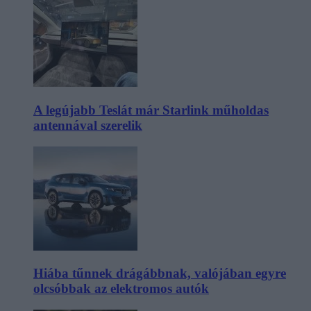
A legújabb Teslát már Starlink műholdas
antennával szerelik
Hiába tűnnek drágábbnak, valójában egyre
olcsóbbak az elektromos autók