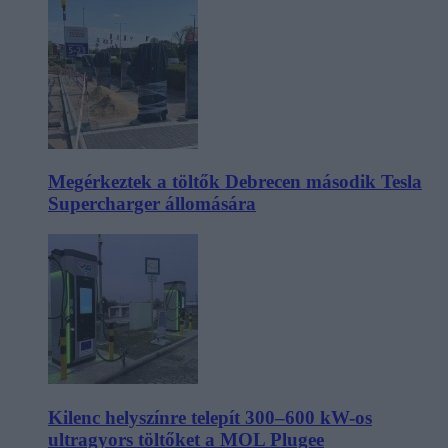
Megérkeztek a töltők Debrecen második Tesla
Supercharger állomására
Kilenc helyszínre telepít 300–600 kW-os
ultragyors töltőket a MOL Plugee