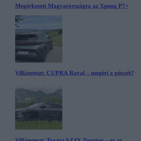
Megérkezett Magyarországra az Xpeng P7+
Villámteszt: CUPRA Raval – megéri a pénzét?
Villámteszt: Toyota bZ4X Touring – ez az,