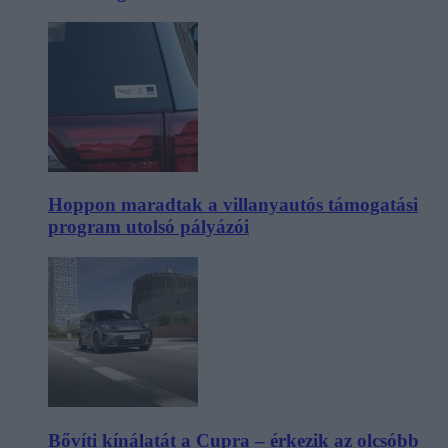
Hoppon maradtak a villanyautós támogatási
program utolsó pályázói
Bővíti kínálatát a Cupra – érkezik az olcsóbb