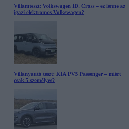
Villámteszt: Volkswagen ID. Cross – ez lenne az
igazi elektromos Volkswagen?
Villanyautó teszt: KIA PV5 Passenger – miért
csak 5 személyes?