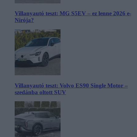
Villanyautó teszt: MG S5EV – ez lenne 2026 e-
Nirója?
Villanyautó teszt: Volvo ES90 Single Motor –
szedánba oltott SUV