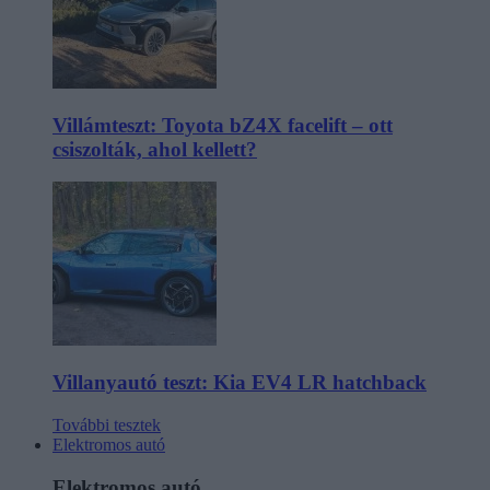
Villámteszt: Toyota bZ4X facelift – ott
csiszolták, ahol kellett?
Villanyautó teszt: Kia EV4 LR hatchback
További tesztek
Elektromos autó
Elektromos autó