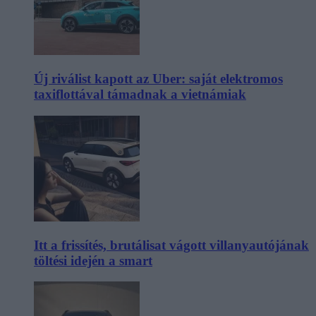
Új riválist kapott az Uber: saját elektromos
taxiflottával támadnak a vietnámiak
Itt a frissítés, brutálisat vágott villanyautójának
töltési idején a smart