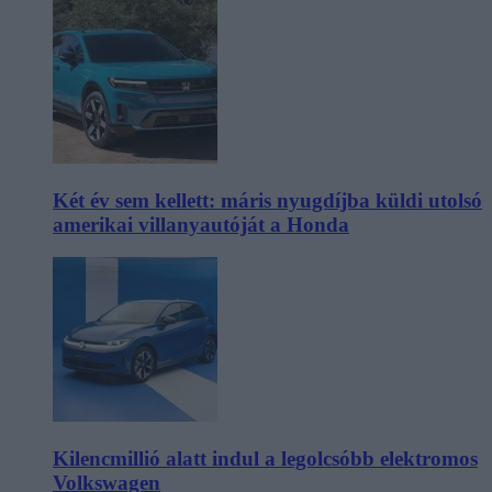
Két év sem kellett: máris nyugdíjba küldi utolsó
amerikai villanyautóját a Honda
Kilencmillió alatt indul a legolcsóbb elektromos
Volkswagen