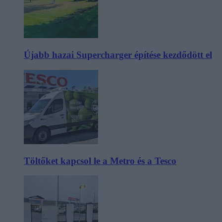
Újabb hazai Supercharger építése kezdődött el
Töltőket kapcsol le a Metro és a Tesco