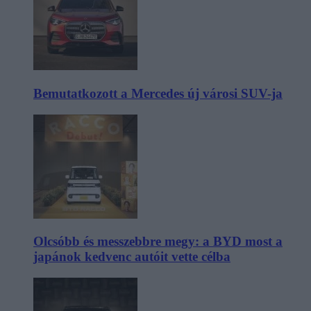
Bemutatkozott a Mercedes új városi SUV-ja
Olcsóbb és messzebbre megy: a BYD most a
japánok kedvenc autóit vette célba