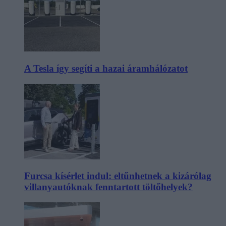
A Tesla így segíti a hazai áramhálózatot
Furcsa kísérlet indul: eltűnhetnek a kizárólag
villanyautóknak fenntartott töltőhelyek?