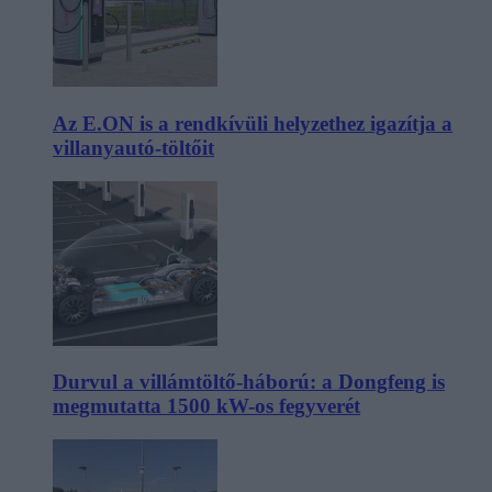
Az E.ON is a rendkívüli helyzethez igazítja a
villanyautó-töltőit
Durvul a villámtöltő-háború: a Dongfeng is
megmutatta 1500 kW-os fegyverét