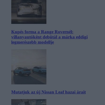
Kupés forma a Range Rovernél:
villanyautóként debütál a márka eddigi
legmerészebb modellje
Mutatjuk az új Nissan Leaf hazai árait