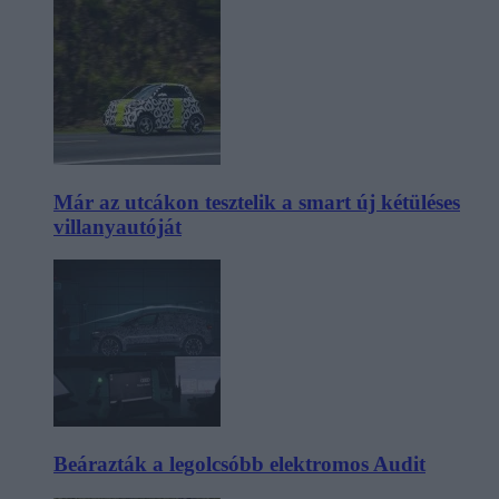
Már az utcákon tesztelik a smart új kétüléses
villanyautóját
Beárazták a legolcsóbb elektromos Audit