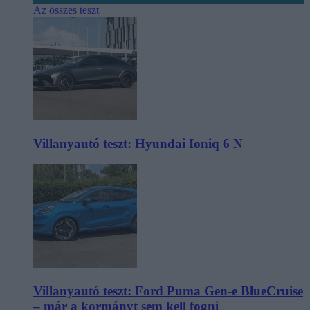
Az összes teszt
Villanyautó teszt: Hyundai Ioniq 6 N
Villanyautó teszt: Ford Puma Gen-e BlueCruise
– már a kormányt sem kell fogni