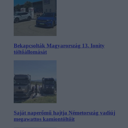
Bekapcsolták Magyarország 13. Ionity
töltőállomását
Saját naperőmű hajtja Németország vadiúj
megawattos kamiontöltőit