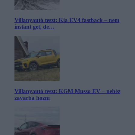
Villanyautó teszt: Kia EV4 fastback – nem
instant get, de…
Villanyautó teszt: KGM Musso EV – nehéz
zavarba hozni