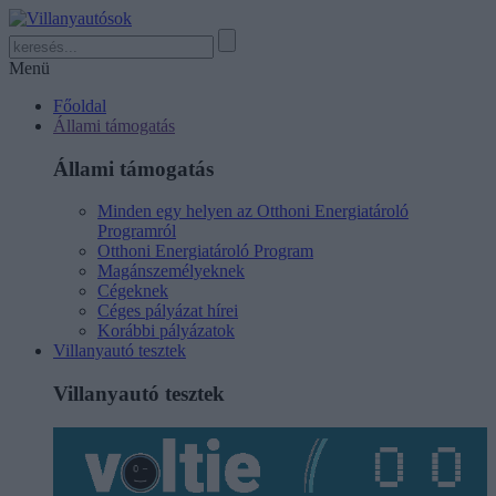
Menü
Főoldal
Állami támogatás
Állami támogatás
Minden egy helyen az Otthoni Energiatároló
Programról
Otthoni Energiatároló Program
Magánszemélyeknek
Cégeknek
Céges pályázat hírei
Korábbi pályázatok
Villanyautó tesztek
Villanyautó tesztek