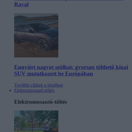
Raval
Ennyiért nagyot szólhat: gyorsan tölthető kínai
SUV mutatkozott be Európában
További cikkek a témában
Elektromosautó-töltés
Elektromosautó-töltés