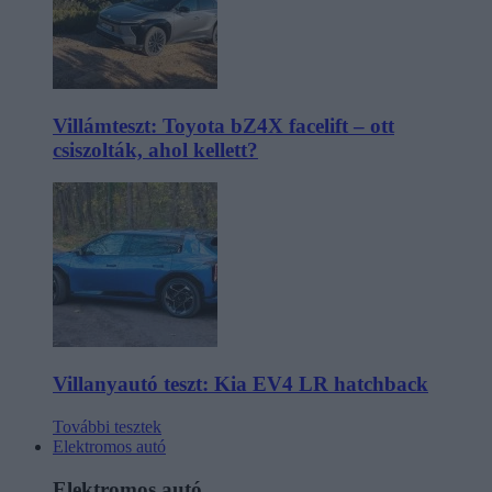
Villámteszt: Toyota bZ4X facelift – ott
csiszolták, ahol kellett?
Villanyautó teszt: Kia EV4 LR hatchback
További tesztek
Elektromos autó
Elektromos autó