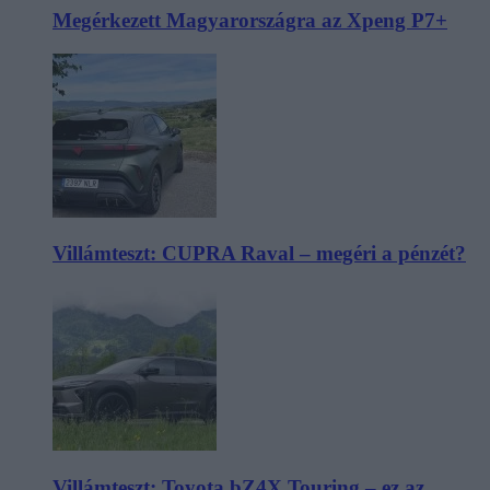
Megérkezett Magyarországra az Xpeng P7+
Villámteszt: CUPRA Raval – megéri a pénzét?
Villámteszt: Toyota bZ4X Touring – ez az,