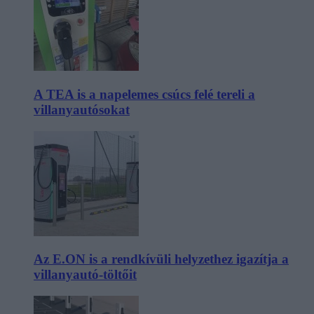
A TEA is a napelemes csúcs felé tereli a
villanyautósokat
Az E.ON is a rendkívüli helyzethez igazítja a
villanyautó-töltőit