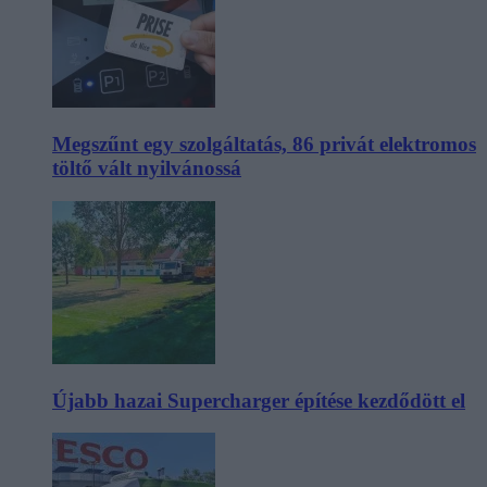
Megszűnt egy szolgáltatás, 86 privát elektromos
töltő vált nyilvánossá
Újabb hazai Supercharger építése kezdődött el