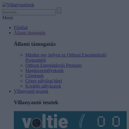
Menü
Főoldal
Állami támogatás
Állami támogatás
Minden egy helyen az Otthoni Energiatároló
Programról
Otthoni Energiatároló Program
Magánszemélyeknek
Cégeknek
Céges pályázat hírei
Korábbi pályázatok
Villanyautó tesztek
Villanyautó tesztek