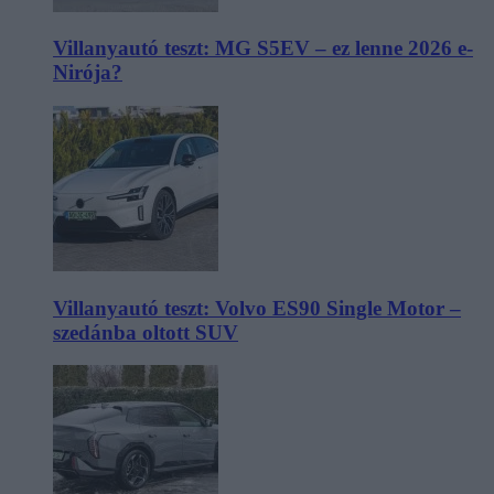
Villanyautó teszt: MG S5EV – ez lenne 2026 e-
Nirója?
Villanyautó teszt: Volvo ES90 Single Motor –
szedánba oltott SUV