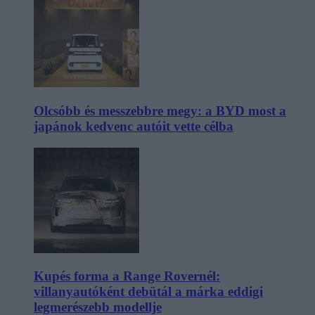
Olcsóbb és messzebbre megy: a BYD most a
japánok kedvenc autóit vette célba
Kupés forma a Range Rovernél:
villanyautóként debütál a márka eddigi
legmerészebb modellje