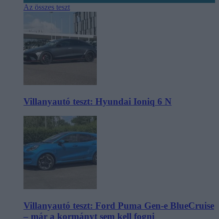
Az összes teszt
Villanyautó teszt: Hyundai Ioniq 6 N
Villanyautó teszt: Ford Puma Gen-e BlueCruise
– már a kormányt sem kell fogni