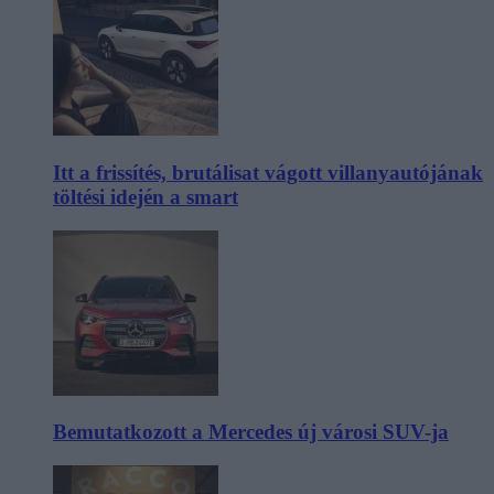
Itt a frissítés, brutálisat vágott villanyautójának
töltési idején a smart
Bemutatkozott a Mercedes új városi SUV-ja