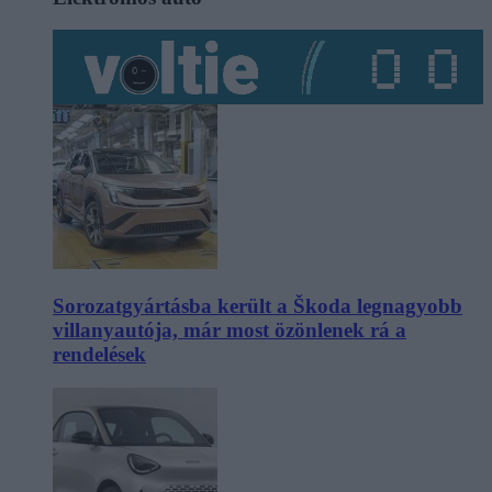
Sorozatgyártásba került a Škoda legnagyobb
villanyautója, már most özönlenek rá a
rendelések