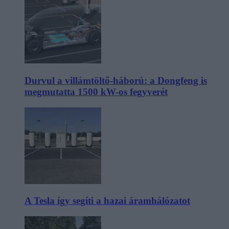
Durvul a villámtöltő-háború: a Dongfeng is
megmutatta 1500 kW-os fegyverét
A Tesla így segíti a hazai áramhálózatot