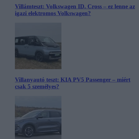
Villámteszt: Volkswagen ID. Cross – ez lenne az
igazi elektromos Volkswagen?
Villanyautó teszt: KIA PV5 Passenger – miért
csak 5 személyes?