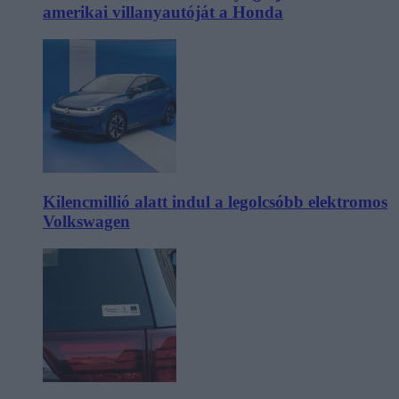
amerikai villanyautóját a Honda
Kilencmillió alatt indul a legolcsóbb elektromos
Volkswagen