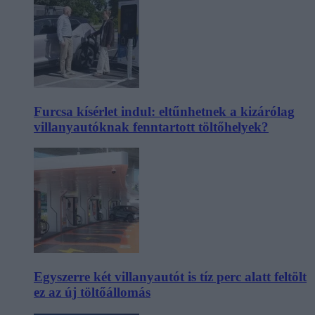
Furcsa kísérlet indul: eltűnhetnek a kizárólag
villanyautóknak fenntartott töltőhelyek?
Egyszerre két villanyautót is tíz perc alatt feltölt
ez az új töltőállomás