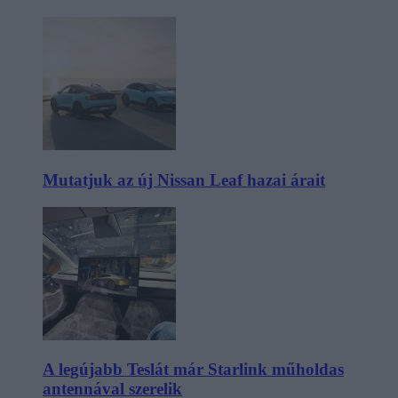
Mutatjuk az új Nissan Leaf hazai árait
A legújabb Teslát már Starlink műholdas
antennával szerelik