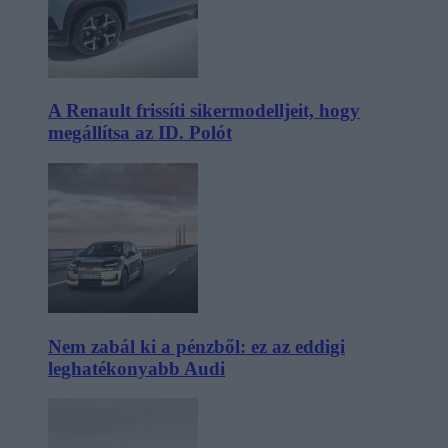
A Renault frissíti sikermodelljeit, hogy
megállítsa az ID. Polót
Nem zabál ki a pénzből: ez az eddigi
leghatékonyabb Audi