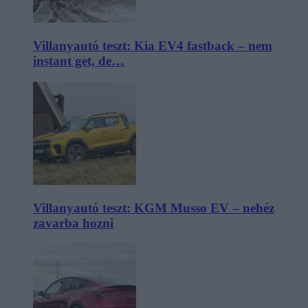
Villanyautó teszt: Kia EV4 fastback – nem
instant get, de…
Villanyautó teszt: KGM Musso EV – nehéz
zavarba hozni