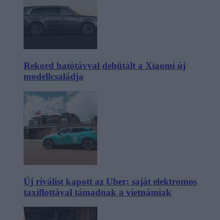
Rekord hatótávval debütált a Xiaomi új
modellcsaládja
Új riválist kapott az Uber: saját elektromos
taxiflottával támadnak a vietnámiak