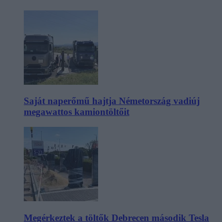
Saját naperőmű hajtja Németország vadiúj
megawattos kamiontöltőit
Megérkeztek a töltők Debrecen második Tesla