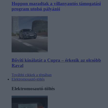
Hoppon maradtak a villanyautós támogatási
program utolsó pályázói
Bővíti kínálatát a Cupra – érkezik az olcsóbb
Raval
További cikkek a témában
Elektromosautó-töltés
Elektromosautó-töltés