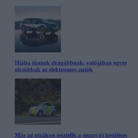
Hiába tűnnek drágábbnak, valójában egyre
olcsóbbak az elektromos autók
Már az utcákon tesztelik a smart új kétüléses