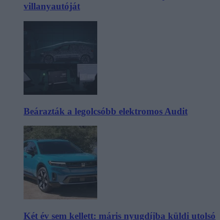
villanyautóját
Beárazták a legolcsóbb elektromos Audit
Két év sem kellett: máris nyugdíjba küldi utolsó