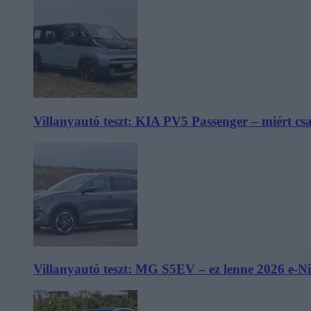
Villanyautó teszt: KIA PV5 Passenger – miért cs
Villanyautó teszt: MG S5EV – ez lenne 2026 e-N