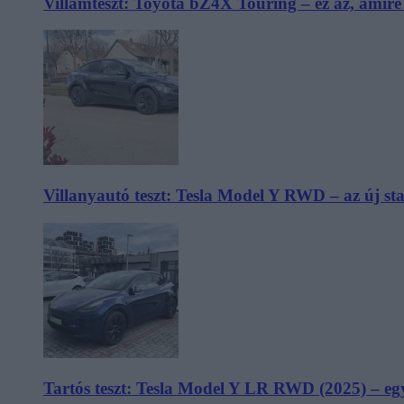
Villámteszt: Toyota bZ4X Touring – ez az, amir
Villanyautó teszt: Tesla Model Y RWD – az új s
Tartós teszt: Tesla Model Y LR RWD (2025) – egy 