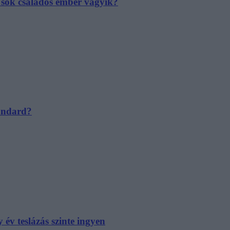
e sok családos ember vágyik?
tandard?
év teslázás szinte ingyen