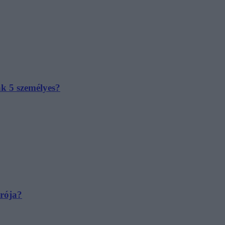
ak 5 személyes?
irója?