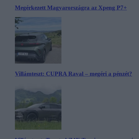
Megérkezett Magyarországra az Xpeng P7+
Villámteszt: CUPRA Raval – megéri a pénzét?