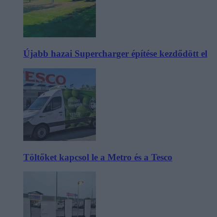
Újabb hazai Supercharger építése kezdődött el
Töltőket kapcsol le a Metro és a Tesco