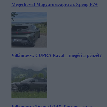
Megérkezett Magyarországra az Xpeng P7+
Villámteszt: CUPRA Raval – megéri a pénzét?
Villámteszt: Toyota bZ4X Touring – ez az,