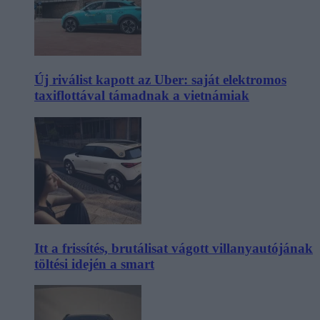
Új riválist kapott az Uber: saját elektromos
taxiflottával támadnak a vietnámiak
Itt a frissítés, brutálisat vágott villanyautójának
töltési idején a smart