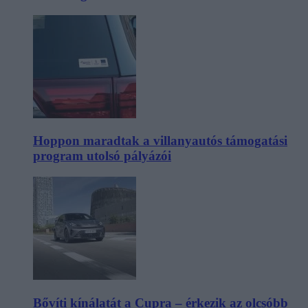
Hoppon maradtak a villanyautós támogatási
program utolsó pályázói
Bővíti kínálatát a Cupra – érkezik az olcsóbb