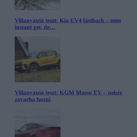
Villanyautó teszt: Kia EV4 fastback – nem
instant get, de…
Villanyautó teszt: KGM Musso EV – nehéz
zavarba hozni