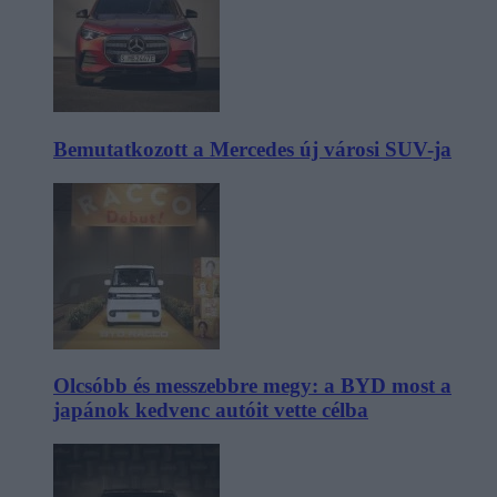
Bemutatkozott a Mercedes új városi SUV-ja
Olcsóbb és messzebbre megy: a BYD most a
japánok kedvenc autóit vette célba