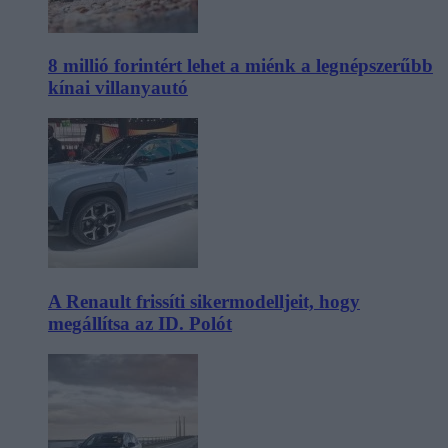
8 millió forintért lehet a miénk a legnépszerűbb
kínai villanyautó
A Renault frissíti sikermodelljeit, hogy
megállítsa az ID. Polót