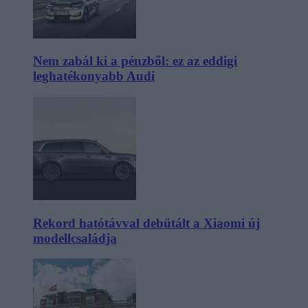
Nem zabál ki a pénzből: ez az eddigi
leghatékonyabb Audi
Rekord hatótávval debütált a Xiaomi új
modellcsaládja