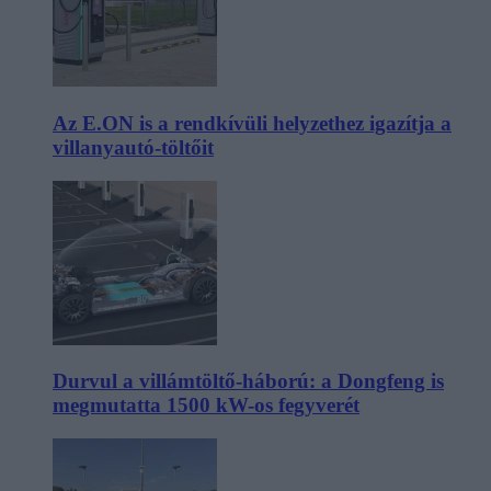
Az E.ON is a rendkívüli helyzethez igazítja a
villanyautó-töltőit
Durvul a villámtöltő-háború: a Dongfeng is
megmutatta 1500 kW-os fegyverét