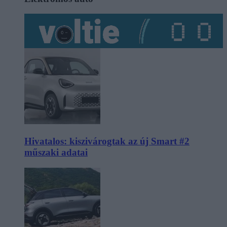
Hivatalos: kiszivárogtak az új Smart #2
műszaki adatai