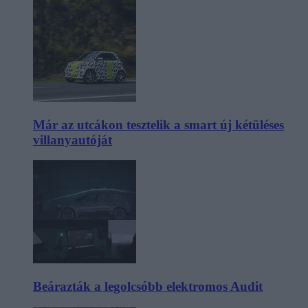
Már az utcákon tesztelik a smart új kétüléses
villanyautóját
Beárazták a legolcsóbb elektromos Audit