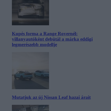
Kupés forma a Range Rovernél:
villanyautóként debütál a márka eddigi
legmerészebb modellje
Mutatjuk az új Nissan Leaf hazai árait