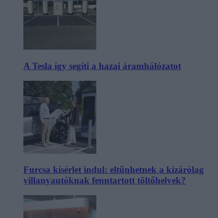
A Tesla így segíti a hazai áramhálózatot
Furcsa kísérlet indul: eltűnhetnek a kizárólag
villanyautóknak fenntartott töltőhelyek?