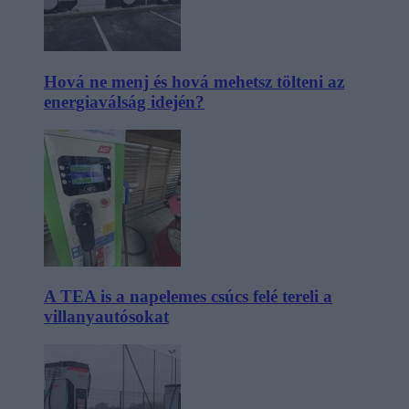
Hová ne menj és hová mehetsz tölteni az
energiaválság idején?
A TEA is a napelemes csúcs felé tereli a
villanyautósokat