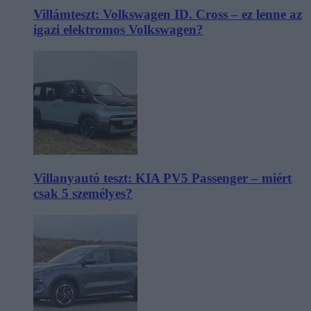
Villámteszt: Volkswagen ID. Cross – ez lenne az
igazi elektromos Volkswagen?
Villanyautó teszt: KIA PV5 Passenger – miért
csak 5 személyes?