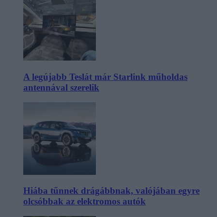
A legújabb Teslát már Starlink műholdas
antennával szerelik
Hiába tűnnek drágábbnak, valójában egyre
olcsóbbak az elektromos autók