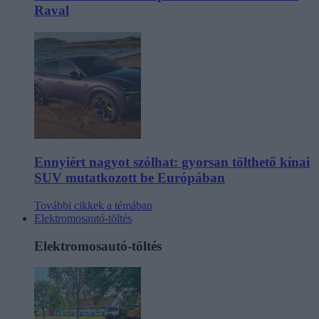
Raval
Ennyiért nagyot szólhat: gyorsan tölthető kínai
SUV mutatkozott be Európában
További cikkek a témában
Elektromosautó-töltés
Elektromosautó-töltés