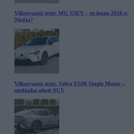
Villanyautó teszt: MG S5EV – ez lenne 2026 e-
Nirója?
Villanyautó teszt: Volvo ES90 Single Motor –
szedánba oltott SUV