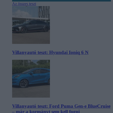
Az összes teszt
Villanyautó teszt: Hyundai Ioniq 6 N
Villanyautó teszt: Ford Puma Gen-e BlueCruise
– már a kormányt sem kell fogni