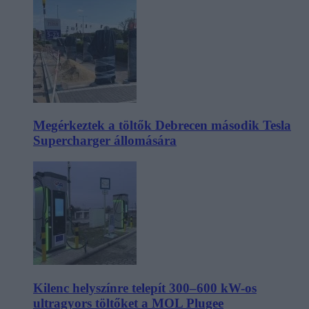
Megérkeztek a töltők Debrecen második Tesla
Supercharger állomására
Kilenc helyszínre telepít 300–600 kW-os
ultragyors töltőket a MOL Plugee