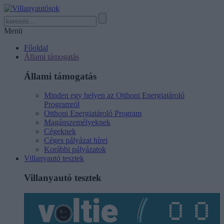
Menü
Főoldal
Állami támogatás
Állami támogatás
Minden egy helyen az Otthoni Energiatároló
Programról
Otthoni Energiatároló Program
Magánszemélyeknek
Cégeknek
Céges pályázat hírei
Korábbi pályázatok
Villanyautó tesztek
Villanyautó tesztek