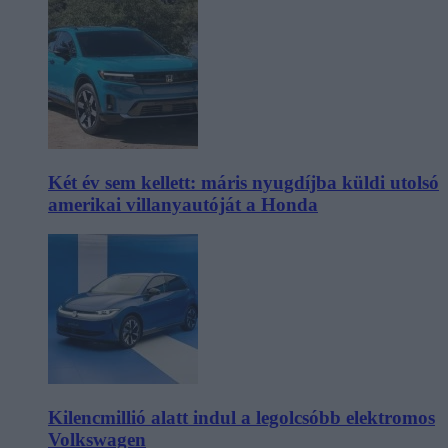
Két év sem kellett: máris nyugdíjba küldi utolsó
amerikai villanyautóját a Honda
Kilencmillió alatt indul a legolcsóbb elektromos
Volkswagen