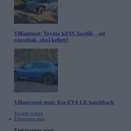
Villámteszt: Toyota bZ4X facelift – ott
csiszolták, ahol kellett?
Villanyautó teszt: Kia EV4 LR hatchback
További tesztek
Elektromos autó
Elektromos autó