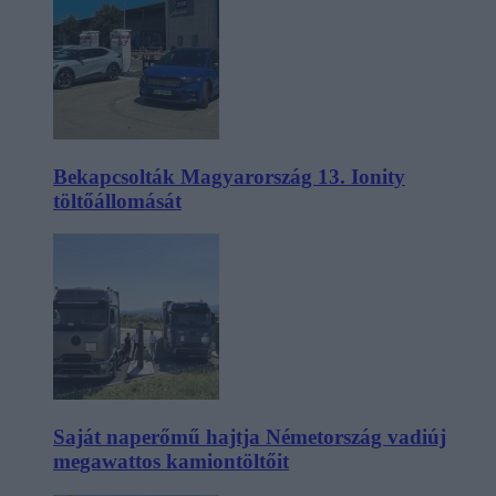
Bekapcsolták Magyarország 13. Ionity
töltőállomását
Saját naperőmű hajtja Németország vadiúj
megawattos kamiontöltőit