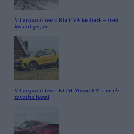
Villanyautó teszt: Kia EV4 fastback – nem
instant get, de…
Villanyautó teszt: KGM Musso EV – nehéz
zavarba hozni