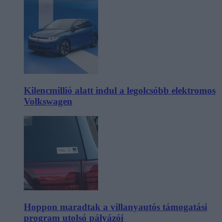
Kilencmillió alatt indul a legolcsóbb elektromos
Volkswagen
Hoppon maradtak a villanyautós támogatási
program utolsó pályázói