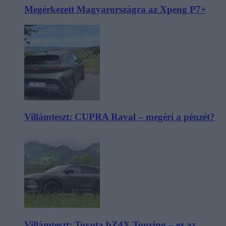
Megérkezett Magyarországra az Xpeng P7+
Villámteszt: CUPRA Raval – megéri a pénzét?
Villámteszt: Toyota bZ4X Touring – ez az,