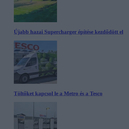
Újabb hazai Supercharger építése kezdődött el
Töltőket kapcsol le a Metro és a Tesco