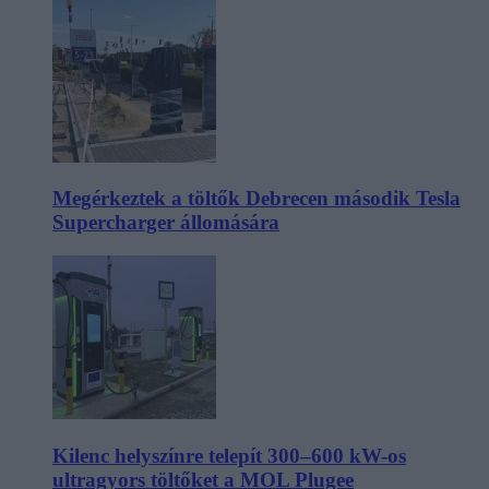
Megérkeztek a töltők Debrecen második Tesla
Supercharger állomására
Kilenc helyszínre telepít 300–600 kW-os
ultragyors töltőket a MOL Plugee