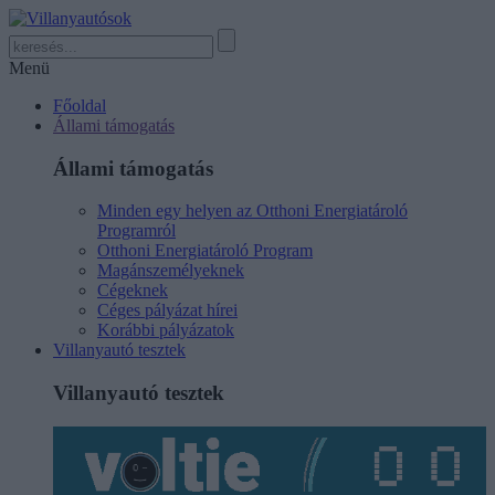
Menü
Főoldal
Állami támogatás
Állami támogatás
Minden egy helyen az Otthoni Energiatároló
Programról
Otthoni Energiatároló Program
Magánszemélyeknek
Cégeknek
Céges pályázat hírei
Korábbi pályázatok
Villanyautó tesztek
Villanyautó tesztek