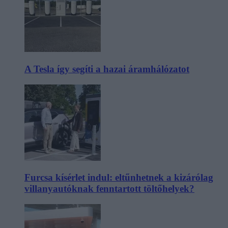
A Tesla így segíti a hazai áramhálózatot
Furcsa kísérlet indul: eltűnhetnek a kizárólag
villanyautóknak fenntartott töltőhelyek?