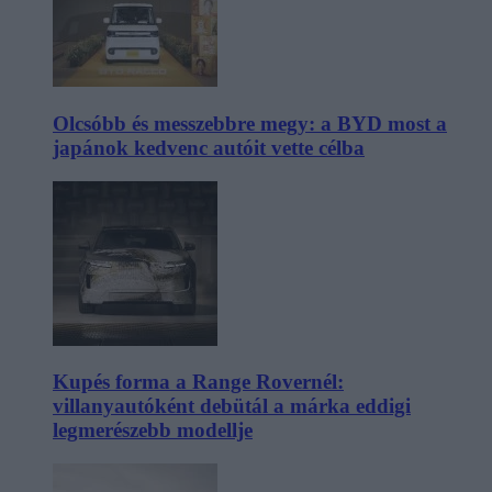
Olcsóbb és messzebbre megy: a BYD most a
japánok kedvenc autóit vette célba
Kupés forma a Range Rovernél:
villanyautóként debütál a márka eddigi
legmerészebb modellje