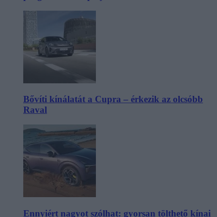
Bővíti kínálatát a Cupra – érkezik az olcsóbb
Raval
Ennyiért nagyot szólhat: gyorsan tölthető kínai