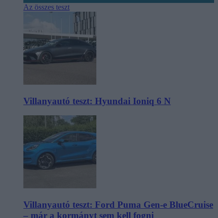
Az összes teszt
Villanyautó teszt: Hyundai Ioniq 6 N
Villanyautó teszt: Ford Puma Gen-e BlueCruise
– már a kormányt sem kell fogni