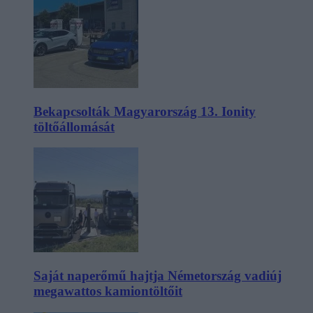
Bekapcsolták Magyarország 13. Ionity
töltőállomását
Saját naperőmű hajtja Németország vadiúj
megawattos kamiontöltőit