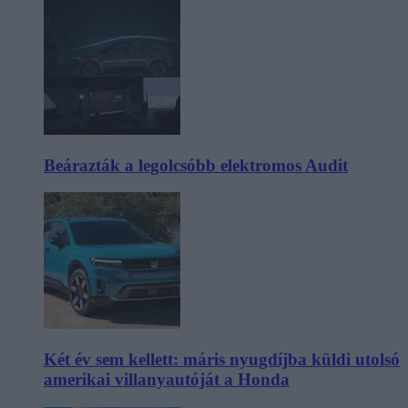
Beárazták a legolcsóbb elektromos Audit
Két év sem kellett: máris nyugdíjba küldi utolsó
amerikai villanyautóját a Honda