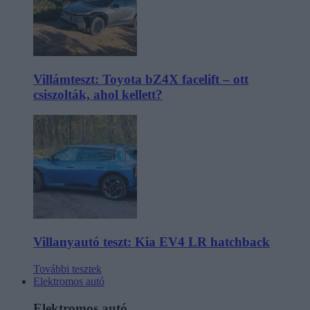
Villámteszt: Toyota bZ4X facelift – ott
csiszolták, ahol kellett?
Villanyautó teszt: Kia EV4 LR hatchback
További tesztek
Elektromos autó
Elektromos autó