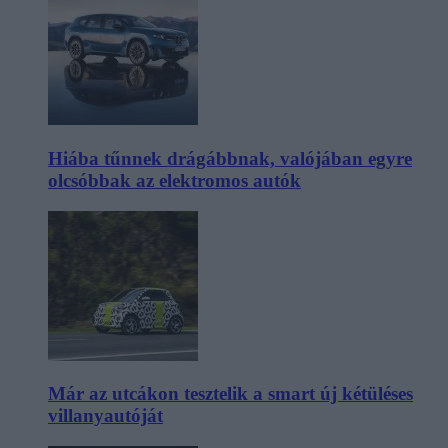
Hiába tűnnek drágábbnak, valójában egyre
olcsóbbak az elektromos autók
Már az utcákon tesztelik a smart új kétüléses
villanyautóját