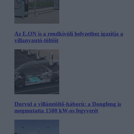
Az E.ON is a rendkívüli helyzethez igazítja a
villanyautó-töltőit
Durvul a villámtöltő-háború: a Dongfeng is
megmutatta 1500 kW-os fegyverét