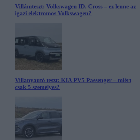
Villámteszt: Volkswagen ID. Cross – ez lenne az
igazi elektromos Volkswagen?
Villanyautó teszt: KIA PV5 Passenger – miért
csak 5 személyes?