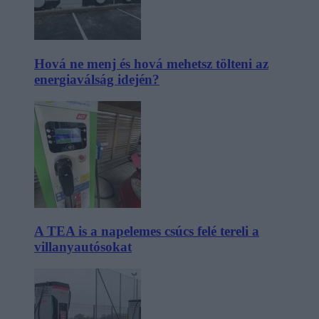
Hová ne menj és hová mehetsz tölteni az
energiaválság idején?
A TEA is a napelemes csúcs felé tereli a
villanyautósokat