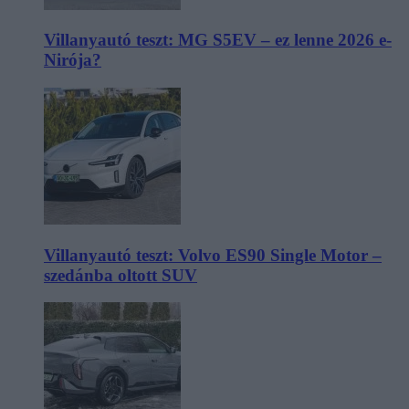
Villanyautó teszt: MG S5EV – ez lenne 2026 e-
Nirója?
Villanyautó teszt: Volvo ES90 Single Motor –
szedánba oltott SUV