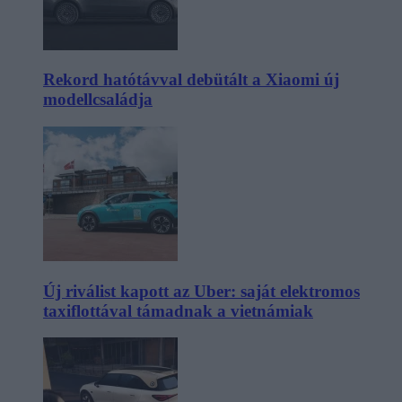
Rekord hatótávval debütált a Xiaomi új
modellcsaládja
Új riválist kapott az Uber: saját elektromos
taxiflottával támadnak a vietnámiak