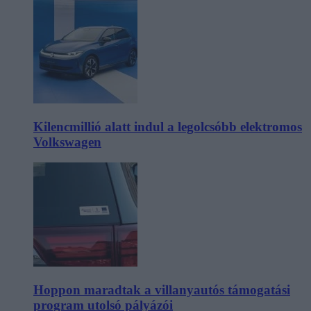
Kilencmillió alatt indul a legolcsóbb elektromos
Volkswagen
Hoppon maradtak a villanyautós támogatási
program utolsó pályázói