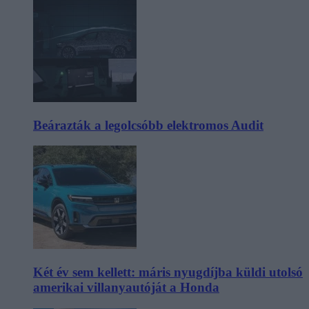
Beárazták a legolcsóbb elektromos Audit
Két év sem kellett: máris nyugdíjba küldi utolsó
amerikai villanyautóját a Honda