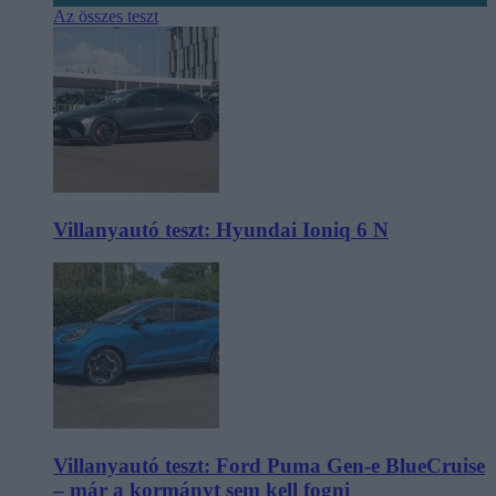
Az összes teszt
Villanyautó teszt: Hyundai Ioniq 6 N
Villanyautó teszt: Ford Puma Gen-e BlueCruise
– már a kormányt sem kell fogni