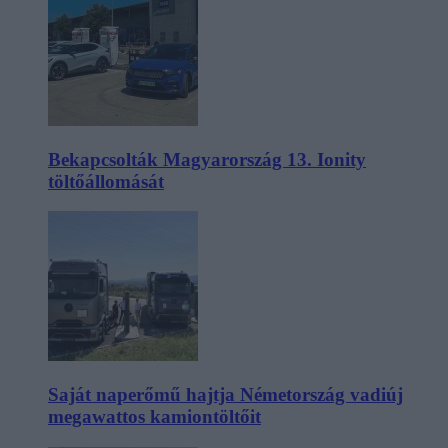
Bekapcsolták Magyarország 13. Ionity
töltőállomását
Saját naperőmű hajtja Németország vadiúj
megawattos kamiontöltőit