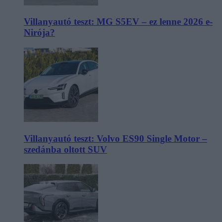
Villanyautó teszt: MG S5EV – ez lenne 2026 e-
Nirója?
Villanyautó teszt: Volvo ES90 Single Motor –
szedánba oltott SUV