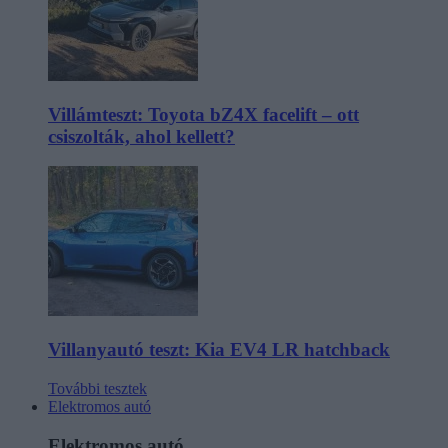
Villámteszt: Toyota bZ4X facelift – ott
csiszolták, ahol kellett?
Villanyautó teszt: Kia EV4 LR hatchback
További tesztek
Elektromos autó
Elektromos autó