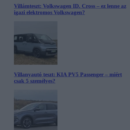
Villámteszt: Volkswagen ID. Cross – ez lenne az
igazi elektromos Volkswagen?
Villanyautó teszt: KIA PV5 Passenger – miért
csak 5 személyes?