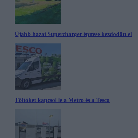
Újabb hazai Supercharger építése kezdődött el
Töltőket kapcsol le a Metro és a Tesco