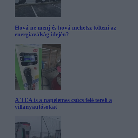
Hová ne menj és hová mehetsz tölteni az
energiaválság idején?
A TEA is a napelemes csúcs felé tereli a
villanyautósokat