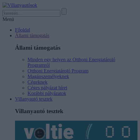
Menü
Főoldal
Állami támogatás
Állami támogatás
Minden egy helyen az Otthoni Energiatároló
Programról
Otthoni Energiatároló Program
Magánszemélyeknek
Cégeknek
Céges pályázat hírei
Korábbi pályázatok
Villanyautó tesztek
Villanyautó tesztek