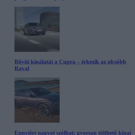
Bővíti kínálatát a Cupra – érkezik az olcsóbb
Raval
Ennyiért nagyot szólhat: gyorsan tölthető kínai