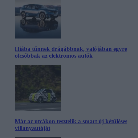
Hiába tűnnek drágábbnak, valójában egyre
olcsóbbak az elektromos autók
Már az utcákon tesztelik a smart új kétüléses
villanyautóját