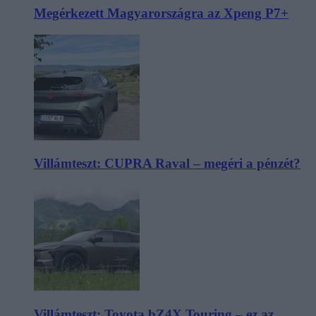
Megérkezett Magyarországra az Xpeng P7+
Villámteszt: CUPRA Raval – megéri a pénzét?
Villámteszt: Toyota bZ4X Touring – ez az,