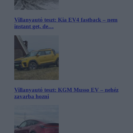
Villanyautó teszt: Kia EV4 fastback – nem
instant get, de…
Villanyautó teszt: KGM Musso EV – nehéz
zavarba hozni