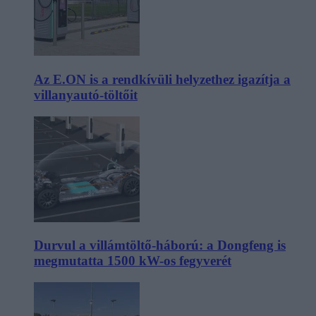
Az E.ON is a rendkívüli helyzethez igazítja a
villanyautó-töltőit
Durvul a villámtöltő-háború: a Dongfeng is
megmutatta 1500 kW-os fegyverét