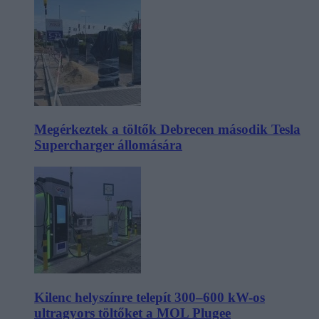
Megérkeztek a töltők Debrecen második Tesla
Supercharger állomására
Kilenc helyszínre telepít 300–600 kW-os
ultragyors töltőket a MOL Plugee