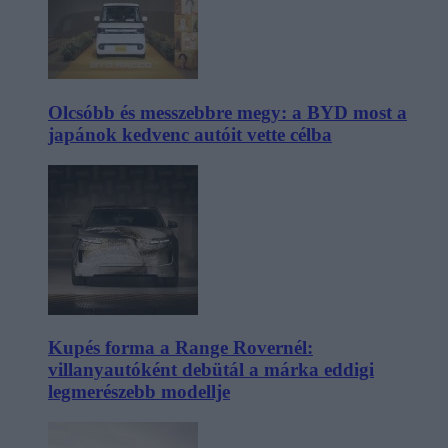
Olcsóbb és messzebbre megy: a BYD most a
japánok kedvenc autóit vette célba
Kupés forma a Range Rovernél:
villanyautóként debütál a márka eddigi
legmerészebb modellje