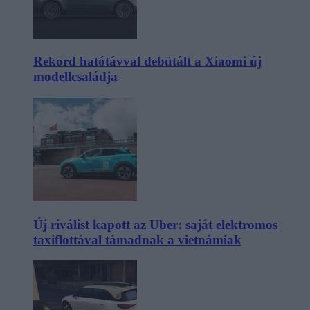
Rekord hatótávval debütált a Xiaomi új
modellcsaládja
Új riválist kapott az Uber: saját elektromos
taxiflottával támadnak a vietnámiak