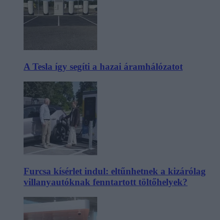
A Tesla így segíti a hazai áramhálózatot
Furcsa kísérlet indul: eltűnhetnek a kizárólag
villanyautóknak fenntartott töltőhelyek?