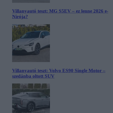
Villanyautó teszt: MG S5EV – ez lenne 2026 e-
Nirója?
Villanyautó teszt: Volvo ES90 Single Motor –
szedánba oltott SUV