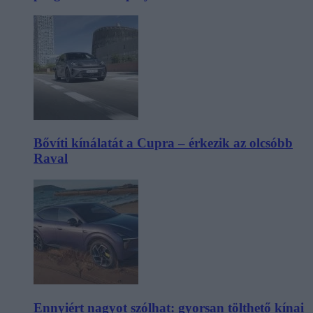
Bővíti kínálatát a Cupra – érkezik az olcsóbb
Raval
Ennyiért nagyot szólhat: gyorsan tölthető kínai