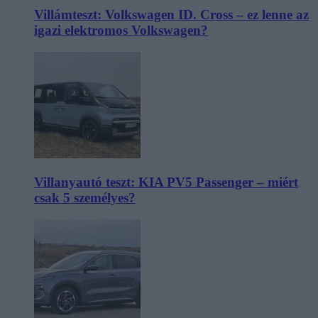
Villámteszt: Volkswagen ID. Cross – ez lenne az
igazi elektromos Volkswagen?
Villanyautó teszt: KIA PV5 Passenger – miért
csak 5 személyes?