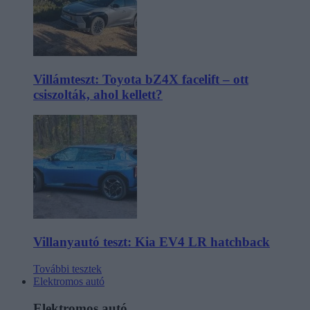
Villámteszt: Toyota bZ4X facelift – ott
csiszolták, ahol kellett?
Villanyautó teszt: Kia EV4 LR hatchback
További tesztek
Elektromos autó
Elektromos autó