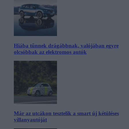
Hiába tűnnek drágábbnak, valójában egyre
olcsóbbak az elektromos autók
Már az utcákon tesztelik a smart új kétüléses
villanyautóját