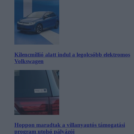
Kilencmillió alatt indul a legolcsóbb elektromos
Volkswagen
Hoppon maradtak a villanyautós támogatási
program utolsó pályázói