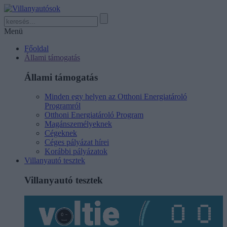
Menü
Főoldal
Állami támogatás
Állami támogatás
Minden egy helyen az Otthoni Energiatároló
Programról
Otthoni Energiatároló Program
Magánszemélyeknek
Cégeknek
Céges pályázat hírei
Korábbi pályázatok
Villanyautó tesztek
Villanyautó tesztek