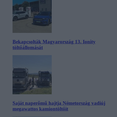
Bekapcsolták Magyarország 13. Ionity
töltőállomását
Saját naperőmű hajtja Németország vadiúj
megawattos kamiontöltőit