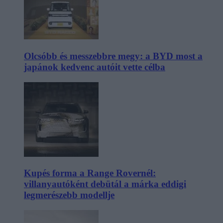
Olcsóbb és messzebbre megy: a BYD most a
japánok kedvenc autóit vette célba
Kupés forma a Range Rovernél:
villanyautóként debütál a márka eddigi
legmerészebb modellje