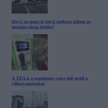
Hová ne menj és hová mehetsz tölteni az
energiaválság idején?
A TEA is a napelemes csúcs felé tereli a
villanyautósokat