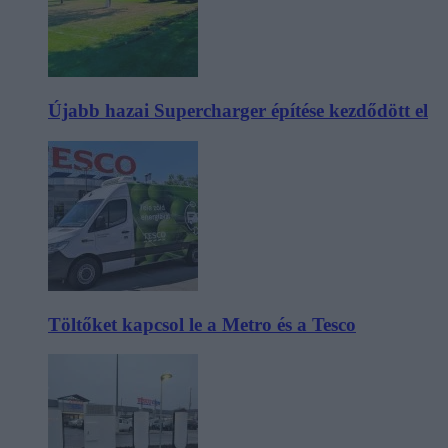
Újabb hazai Supercharger építése kezdődött el
Töltőket kapcsol le a Metro és a Tesco