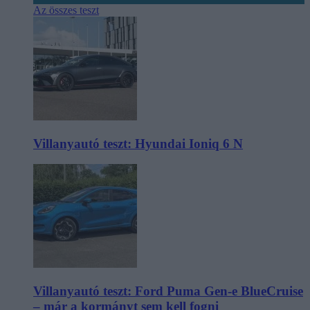
Az összes teszt
Villanyautó teszt: Hyundai Ioniq 6 N
Villanyautó teszt: Ford Puma Gen-e BlueCruise
– már a kormányt sem kell fogni