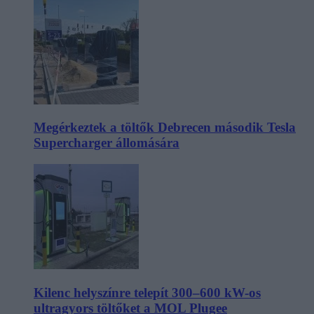
Megérkeztek a töltők Debrecen második Tesla
Supercharger állomására
Kilenc helyszínre telepít 300–600 kW-os
ultragyors töltőket a MOL Plugee