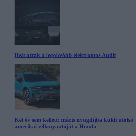
Beárazták a legolcsóbb elektromos Audit
Két év sem kellett: máris nyugdíjba küldi utolsó
amerikai villanyautóját a Honda