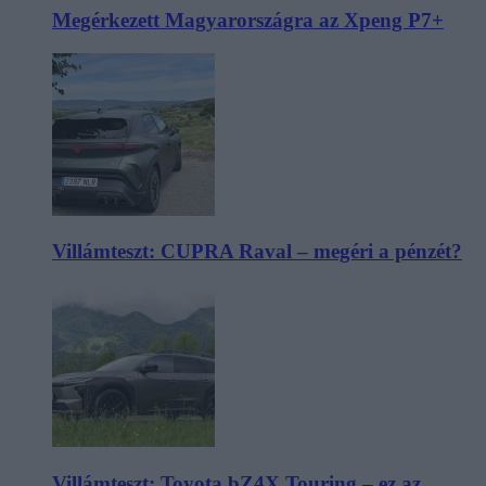
Megérkezett Magyarországra az Xpeng P7+
Villámteszt: CUPRA Raval – megéri a pénzét?
Villámteszt: Toyota bZ4X Touring – ez az,