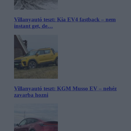
Villanyautó teszt: Kia EV4 fastback – nem
instant get, de…
Villanyautó teszt: KGM Musso EV – nehéz
zavarba hozni