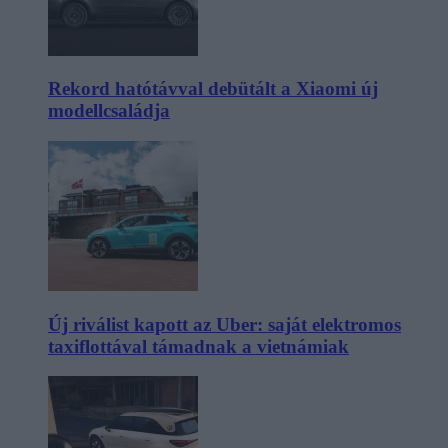
Rekord hatótávval debütált a Xiaomi új
modellcsaládja
Új riválist kapott az Uber: saját elektromos
taxiflottával támadnak a vietnámiak