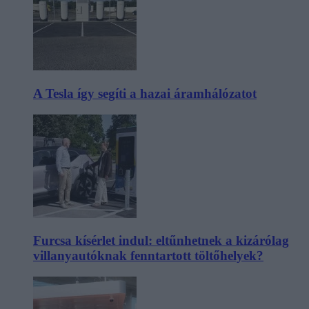
A Tesla így segíti a hazai áramhálózatot
Furcsa kísérlet indul: eltűnhetnek a kizárólag
villanyautóknak fenntartott töltőhelyek?