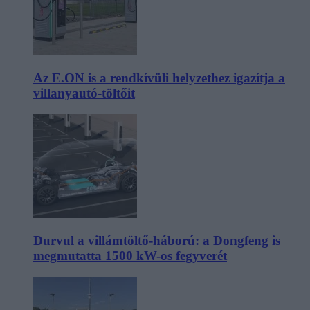
Az E.ON is a rendkívüli helyzethez igazítja a
villanyautó-töltőit
Durvul a villámtöltő-háború: a Dongfeng is
megmutatta 1500 kW-os fegyverét