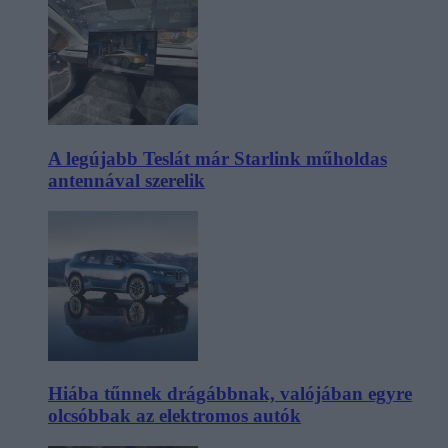
A legújabb Teslát már Starlink műholdas
antennával szerelik
Hiába tűnnek drágábbnak, valójában egyre
olcsóbbak az elektromos autók