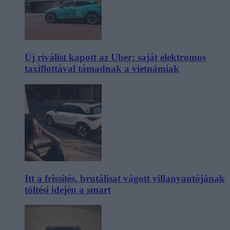
Új riválist kapott az Uber: saját elektromos
taxiflottával támadnak a vietnámiak
Itt a frissítés, brutálisat vágott villanyautójának
töltési idején a smart