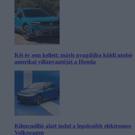
Két év sem kellett: máris nyugdíjba küldi utolsó
amerikai villanyautóját a Honda
Kilencmillió alatt indul a legolcsóbb elektromos
Volkswagen