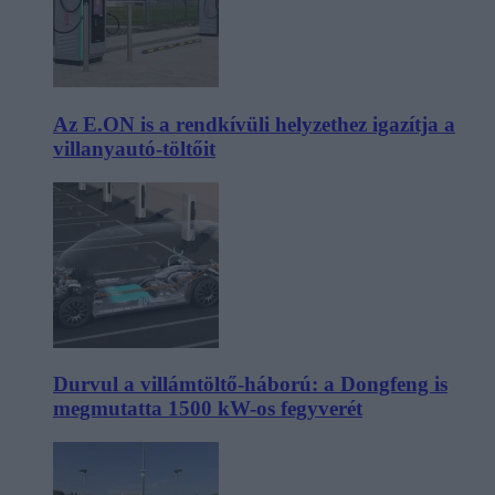
Az E.ON is a rendkívüli helyzethez igazítja a
villanyautó-töltőit
Durvul a villámtöltő-háború: a Dongfeng is
megmutatta 1500 kW-os fegyverét