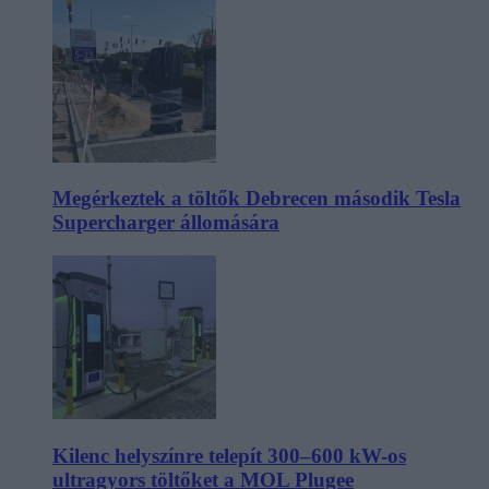
Megérkeztek a töltők Debrecen második Tesla
Supercharger állomására
Kilenc helyszínre telepít 300–600 kW-os
ultragyors töltőket a MOL Plugee