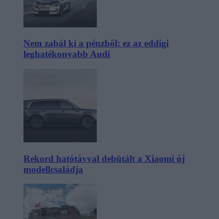
Nem zabál ki a pénzből: ez az eddigi
leghatékonyabb Audi
Rekord hatótávval debütált a Xiaomi új
modellcsaládja