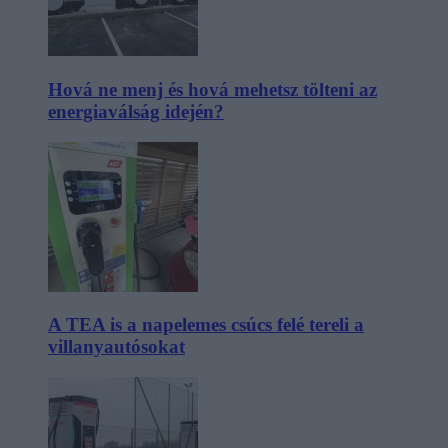
Hová ne menj és hová mehetsz tölteni az
energiaválság idején?
A TEA is a napelemes csúcs felé tereli a
villanyautósokat