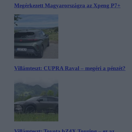
Megérkezett Magyarországra az Xpeng P7+
Villámteszt: CUPRA Raval – megéri a pénzét?
Villámteszt: Toyota bZ4X Touring – ez az,