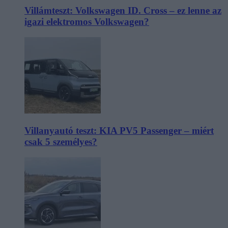
Villámteszt: Volkswagen ID. Cross – ez lenne az
igazi elektromos Volkswagen?
Villanyautó teszt: KIA PV5 Passenger – miért
csak 5 személyes?