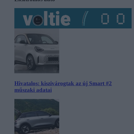
Hivatalos: kiszivárogtak az új Smart #2
műszaki adatai