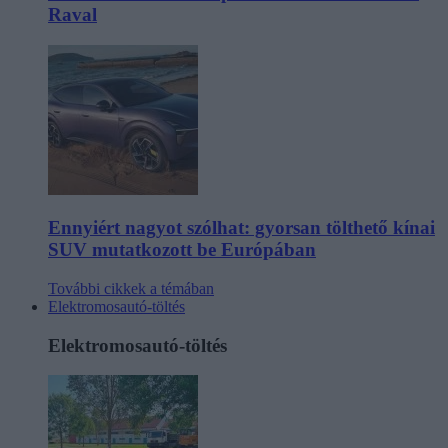
Raval
Ennyiért nagyot szólhat: gyorsan tölthető kínai
SUV mutatkozott be Európában
További cikkek a témában
Elektromosautó-töltés
Elektromosautó-töltés