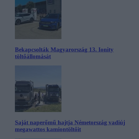
Bekapcsolták Magyarország 13. Ionity
töltőállomását
Saját naperőmű hajtja Németország vadiúj
megawattos kamiontöltőit