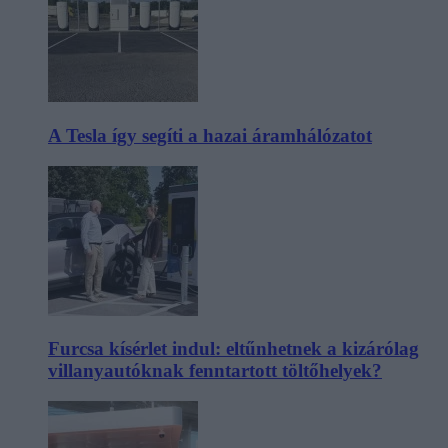
A Tesla így segíti a hazai áramhálózatot
Furcsa kísérlet indul: eltűnhetnek a kizárólag
villanyautóknak fenntartott töltőhelyek?