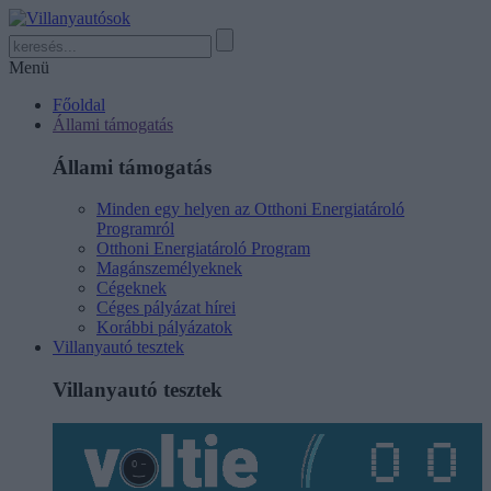
Menü
Főoldal
Állami támogatás
Állami támogatás
Minden egy helyen az Otthoni Energiatároló
Programról
Otthoni Energiatároló Program
Magánszemélyeknek
Cégeknek
Céges pályázat hírei
Korábbi pályázatok
Villanyautó tesztek
Villanyautó tesztek