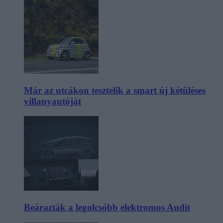
Már az utcákon tesztelik a smart új kétüléses
villanyautóját
Beárazták a legolcsóbb elektromos Audit