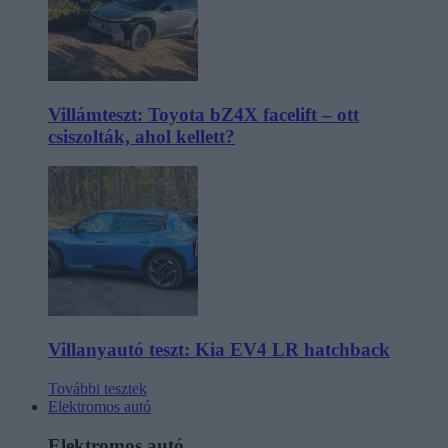
Villámteszt: Toyota bZ4X facelift – ott
csiszolták, ahol kellett?
Villanyautó teszt: Kia EV4 LR hatchback
További tesztek
Elektromos autó
Elektromos autó