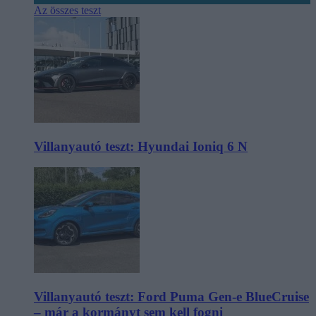
Az összes teszt
Villanyautó teszt: Hyundai Ioniq 6 N
Villanyautó teszt: Ford Puma Gen-e BlueCruise
– már a kormányt sem kell fogni