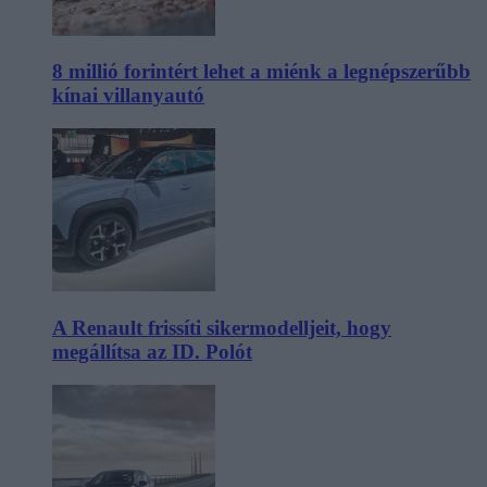
8 millió forintért lehet a miénk a legnépszerűbb
kínai villanyautó
A Renault frissíti sikermodelljeit, hogy
megállítsa az ID. Polót