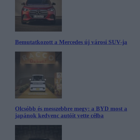
Bemutatkozott a Mercedes új városi SUV-ja
Olcsóbb és messzebbre megy: a BYD most a
japánok kedvenc autóit vette célba