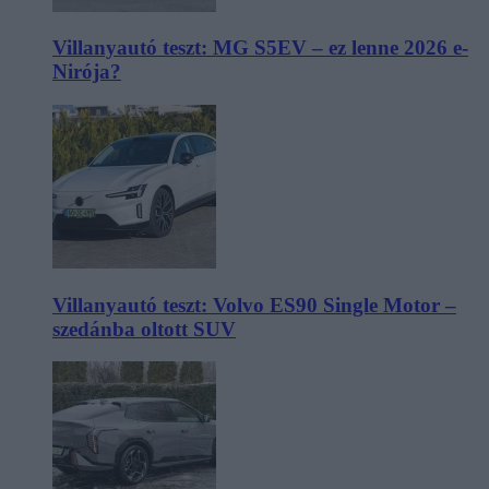
Villanyautó teszt: MG S5EV – ez lenne 2026 e-
Nirója?
Villanyautó teszt: Volvo ES90 Single Motor –
szedánba oltott SUV