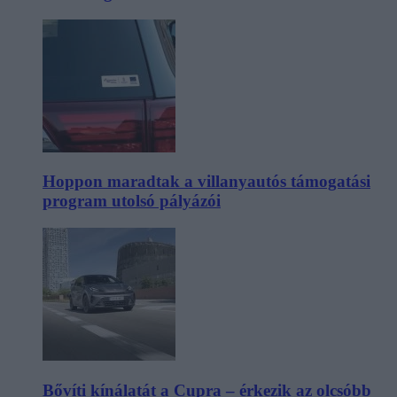
Hoppon maradtak a villanyautós támogatási
program utolsó pályázói
Bővíti kínálatát a Cupra – érkezik az olcsóbb