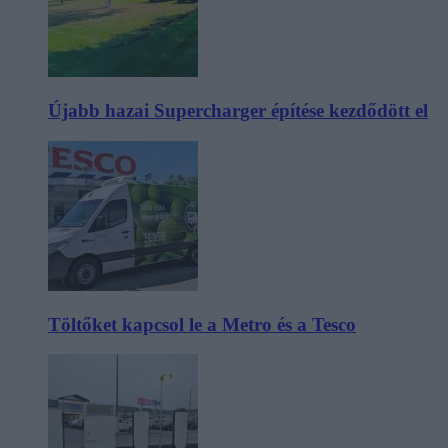
Újabb hazai Supercharger építése kezdődött el
Töltőket kapcsol le a Metro és a Tesco