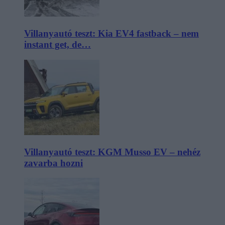
Villanyautó teszt: Kia EV4 fastback – nem
instant get, de…
Villanyautó teszt: KGM Musso EV – nehéz
zavarba hozni