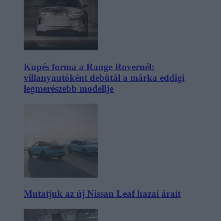
Kupés forma a Range Rovernél:
villanyautóként debütál a márka eddigi
legmerészebb modellje
Mutatjuk az új Nissan Leaf hazai árait