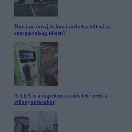
Hová ne menj és hová mehetsz tölteni az
energiaválság idején?
A TEA is a napelemes csúcs felé tereli a
villanyautósokat