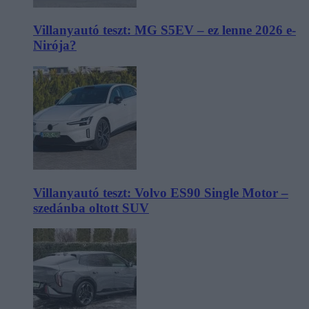
Villanyautó teszt: MG S5EV – ez lenne 2026 e-
Nirója?
Villanyautó teszt: Volvo ES90 Single Motor –
szedánba oltott SUV