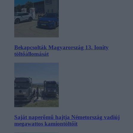
Bekapcsolták Magyarország 13. Ionity
töltőállomását
Saját naperőmű hajtja Németország vadiúj
megawattos kamiontöltőit