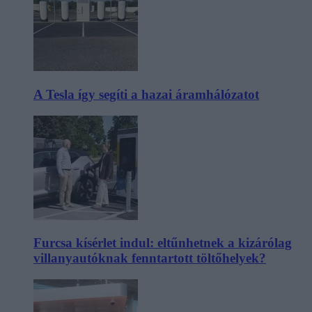
A Tesla így segíti a hazai áramhálózatot
Furcsa kísérlet indul: eltűnhetnek a kizárólag
villanyautóknak fenntartott töltőhelyek?