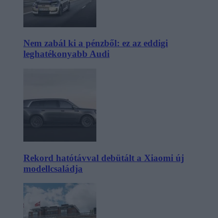
Nem zabál ki a pénzből: ez az eddigi
leghatékonyabb Audi
Rekord hatótávval debütált a Xiaomi új
modellcsaládja