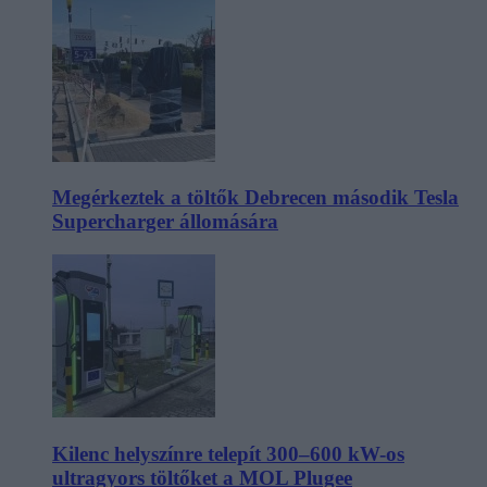
Megérkeztek a töltők Debrecen második Tesla
Supercharger állomására
Kilenc helyszínre telepít 300–600 kW-os
ultragyors töltőket a MOL Plugee