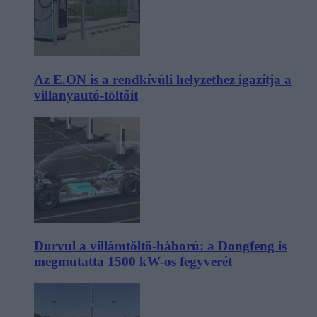
Az E.ON is a rendkívüli helyzethez igazítja a
villanyautó-töltőit
Durvul a villámtöltő-háború: a Dongfeng is
megmutatta 1500 kW-os fegyverét