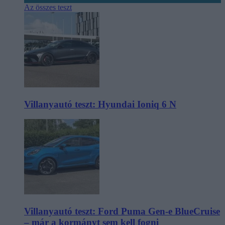
Az összes teszt
Villanyautó teszt: Hyundai Ioniq 6 N
Villanyautó teszt: Ford Puma Gen-e BlueCruise
– már a kormányt sem kell fogni