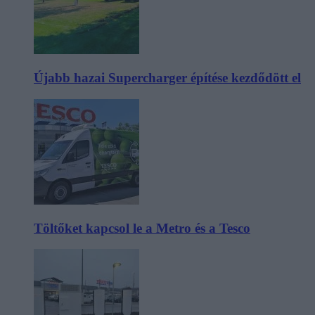
Újabb hazai Supercharger építése kezdődött el
Töltőket kapcsol le a Metro és a Tesco