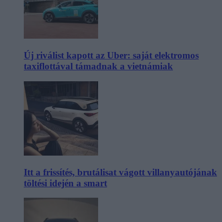
Új riválist kapott az Uber: saját elektromos
taxiflottával támadnak a vietnámiak
Itt a frissítés, brutálisat vágott villanyautójának
töltési idején a smart