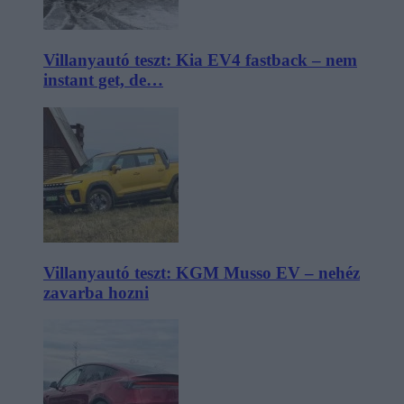
Villanyautó teszt: Kia EV4 fastback – nem
instant get, de…
Villanyautó teszt: KGM Musso EV – nehéz
zavarba hozni