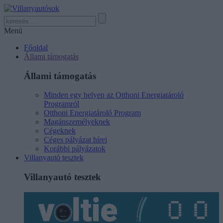
Menü
Főoldal
Állami támogatás
Állami támogatás
Minden egy helyen az Otthoni Energiatároló
Programról
Otthoni Energiatároló Program
Magánszemélyeknek
Cégeknek
Céges pályázat hírei
Korábbi pályázatok
Villanyautó tesztek
Villanyautó tesztek