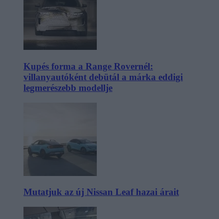
Kupés forma a Range Rovernél:
villanyautóként debütál a márka eddigi
legmerészebb modellje
Mutatjuk az új Nissan Leaf hazai árait