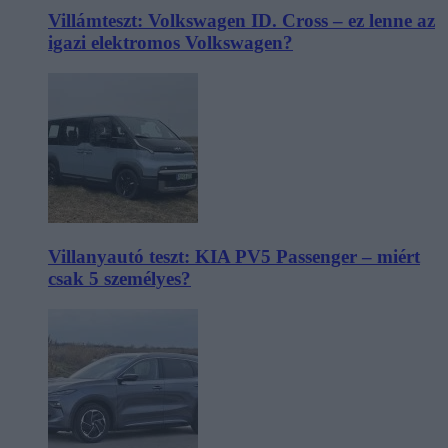
Villámteszt: Volkswagen ID. Cross – ez lenne az
igazi elektromos Volkswagen?
Villanyautó teszt: KIA PV5 Passenger – miért
csak 5 személyes?