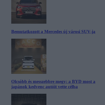
Bemutatkozott a Mercedes új városi SUV-ja
Olcsóbb és messzebbre megy: a BYD most a
japánok kedvenc autóit vette célba