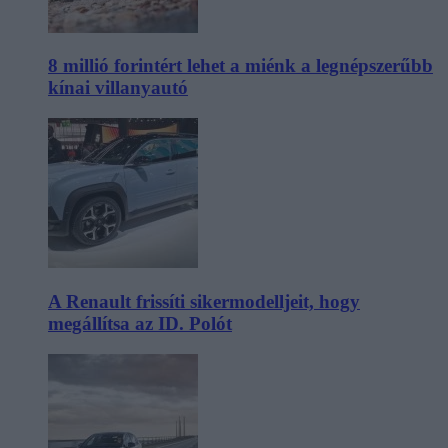
8 millió forintért lehet a miénk a legnépszerűbb
kínai villanyautó
A Renault frissíti sikermodelljeit, hogy
megállítsa az ID. Polót