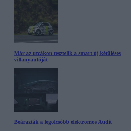
Már az utcákon tesztelik a smart új kétüléses
villanyautóját
Beárazták a legolcsóbb elektromos Audit