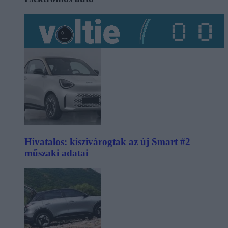
Hivatalos: kiszivárogtak az új Smart #2
műszaki adatai