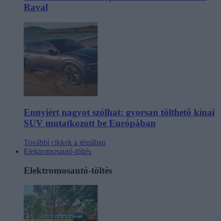
Raval
Ennyiért nagyot szólhat: gyorsan tölthető kínai
SUV mutatkozott be Európában
További cikkek a témában
Elektromosautó-töltés
Elektromosautó-töltés