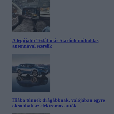
A legújabb Teslát már Starlink műholdas
antennával szerelik
Hiába tűnnek drágábbnak, valójában egyre
olcsóbbak az elektromos autók