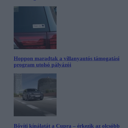
Hoppon maradtak a villanyautós támogatási
program utolsó pályázói
Bővíti kínálatát a Cupra – érkezik az olcsóbb