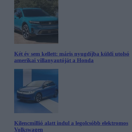
Két év sem kellett: máris nyugdíjba küldi utolsó
amerikai villanyautóját a Honda
Kilencmillió alatt indul a legolcsóbb elektromos
Volkswagen