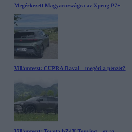
Megérkezett Magyarországra az Xpeng P7+
Villámteszt: CUPRA Raval – megéri a pénzét?
Villámteszt: Toyota bZ4X Touring – ez az,