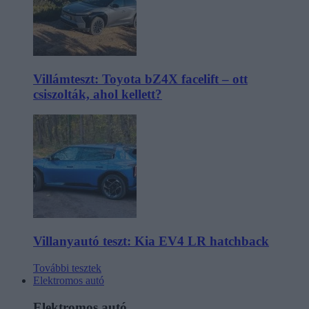
Villámteszt: Toyota bZ4X facelift – ott
csiszolták, ahol kellett?
Villanyautó teszt: Kia EV4 LR hatchback
További tesztek
Elektromos autó
Elektromos autó