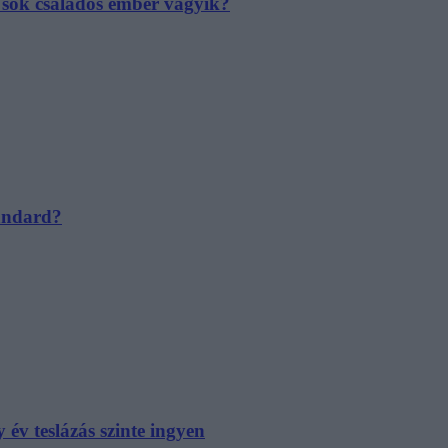
e sok családos ember vágyik?
tandard?
év teslázás szinte ingyen