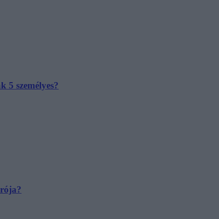
ak 5 személyes?
irója?