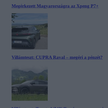
Megérkezett Magyarországra az Xpeng P7+
Villámteszt: CUPRA Raval – megéri a pénzét?