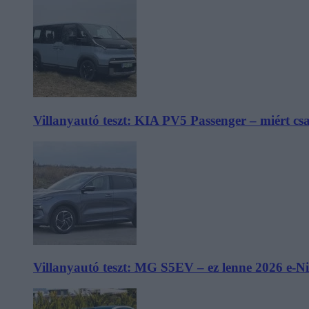
Villanyautó teszt: KIA PV5 Passenger – miért cs
Villanyautó teszt: MG S5EV – ez lenne 2026 e-N