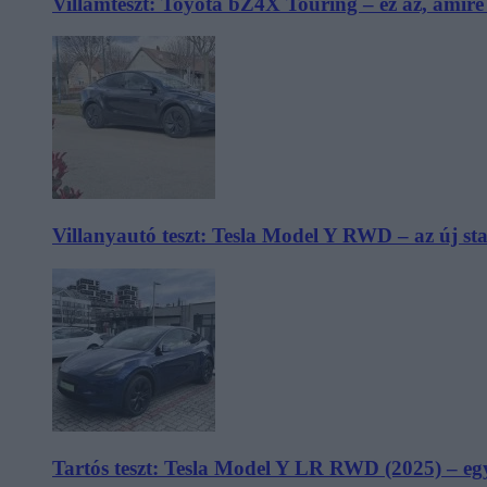
Villámteszt: Toyota bZ4X Touring – ez az, amir
Villanyautó teszt: Tesla Model Y RWD – az új s
Tartós teszt: Tesla Model Y LR RWD (2025) – egy 