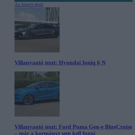
Az összes teszt
Villanyautó teszt: Hyundai Ioniq 6 N
Villanyautó teszt: Ford Puma Gen-e BlueCruise
– már a kormányt sem kell fogni