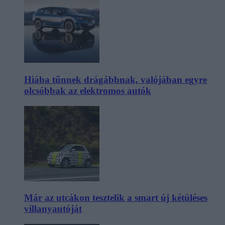
Hiába tűnnek drágábbnak, valójában egyre
olcsóbbak az elektromos autók
Már az utcákon tesztelik a smart új kétüléses
villanyautóját