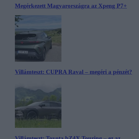
Megérkezett Magyarországra az Xpeng P7+
Villámteszt: CUPRA Raval – megéri a pénzét?
Villámteszt: Toyota bZ4X Touring – ez az,