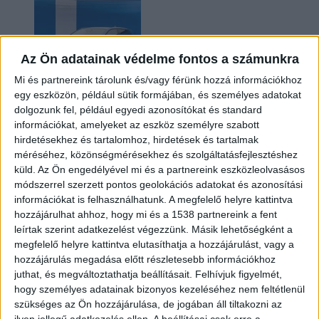
Az Ön adatainak védelme fontos a számunkra
Mi és partnereink tárolunk és/vagy férünk hozzá információkhoz
egy eszközön, például sütik formájában, és személyes adatokat
dolgozunk fel, például egyedi azonosítókat és standard
információkat, amelyeket az eszköz személyre szabott
Kilencmillió alatt indul a legolcsóbb elektromos
hirdetésekhez és tartalomhoz, hirdetések és tartalmak
Volkswagen
méréséhez, közönségmérésekhez és szolgáltatásfejlesztéshez
küld.
Az Ön engedélyével mi és a partnereink eszközleolvasásos
módszerrel szerzett pontos geolokációs adatokat és azonosítási
információkat is felhasználhatunk. A megfelelő helyre kattintva
hozzájárulhat ahhoz, hogy mi és a 1538 partnereink a fent
leírtak szerint adatkezelést végezzünk. Másik lehetőségként a
megfelelő helyre kattintva elutasíthatja a hozzájárulást, vagy a
hozzájárulás megadása előtt részletesebb információkhoz
juthat, és megváltoztathatja beállításait.
Felhívjuk figyelmét,
hogy személyes adatainak bizonyos kezeléséhez nem feltétlenül
Hoppon maradtak a villanyautós támogatási
szükséges az Ön hozzájárulása, de jogában áll tiltakozni az
program utolsó pályázói
ilyen jellegű adatkezelés ellen. A beállításai csak erre a