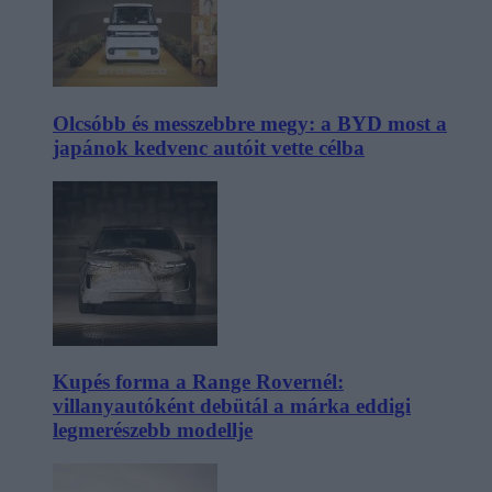
Olcsóbb és messzebbre megy: a BYD most a
japánok kedvenc autóit vette célba
Kupés forma a Range Rovernél:
villanyautóként debütál a márka eddigi
legmerészebb modellje