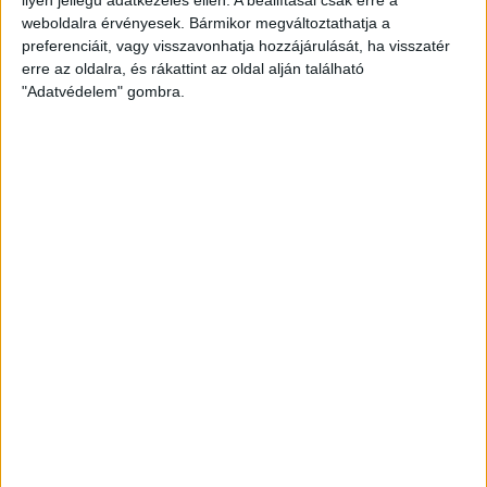
weboldalra érvényesek. Bármikor megváltoztathatja a
preferenciáit, vagy visszavonhatja hozzájárulását, ha visszatér
erre az oldalra, és rákattint az oldal alján található
"Adatvédelem" gombra.
Bővíti kínálatát a Cupra – érkezik az olcsóbb
Raval
Ennyiért nagyot szólhat: gyorsan tölthető kínai