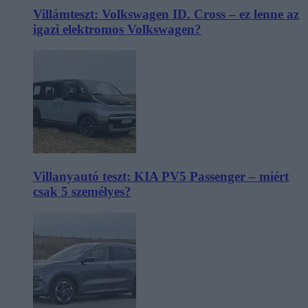
Villámteszt: Volkswagen ID. Cross – ez lenne az
igazi elektromos Volkswagen?
Villanyautó teszt: KIA PV5 Passenger – miért
csak 5 személyes?