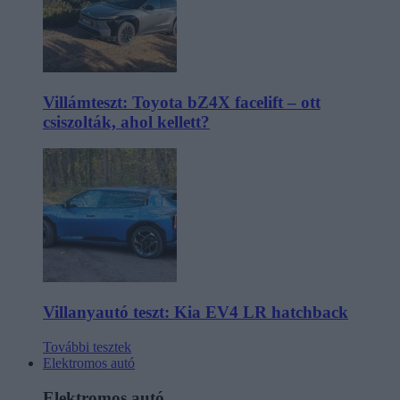
Villámteszt: Toyota bZ4X facelift – ott
csiszolták, ahol kellett?
Villanyautó teszt: Kia EV4 LR hatchback
További tesztek
Elektromos autó
Elektromos autó