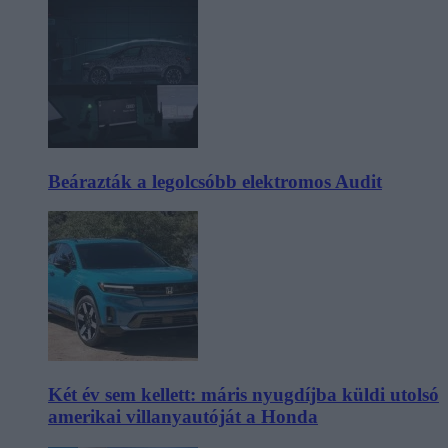
Beárazták a legolcsóbb elektromos Audit
Két év sem kellett: máris nyugdíjba küldi utolsó
amerikai villanyautóját a Honda