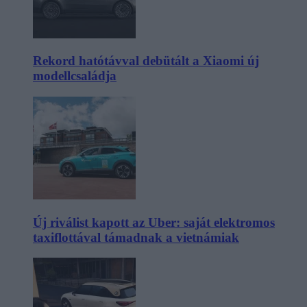
Rekord hatótávval debütált a Xiaomi új
modellcsaládja
Új riválist kapott az Uber: saját elektromos
taxiflottával támadnak a vietnámiak