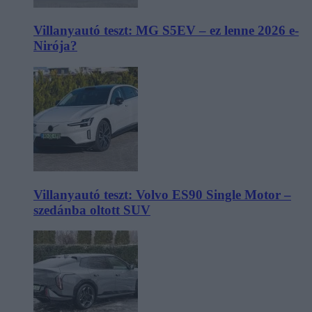
Villanyautó teszt: MG S5EV – ez lenne 2026 e-
Nirója?
Villanyautó teszt: Volvo ES90 Single Motor –
szedánba oltott SUV