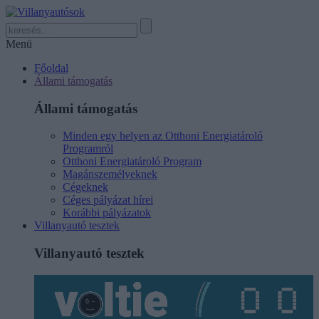
Menü
Főoldal
Állami támogatás
Állami támogatás
Minden egy helyen az Otthoni Energiatároló
Programról
Otthoni Energiatároló Program
Magánszemélyeknek
Cégeknek
Céges pályázat hírei
Korábbi pályázatok
Villanyautó tesztek
Villanyautó tesztek