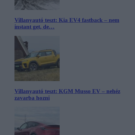
Villanyautó teszt: Kia EV4 fastback – nem
instant get, de…
Villanyautó teszt: KGM Musso EV – nehéz
zavarba hozni