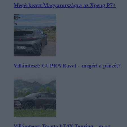
Megérkezett Magyarországra az Xpeng P7+
Villámteszt: CUPRA Raval – megéri a pénzét?
Villámteszt: Toyota bZ4X Touring – ez az,