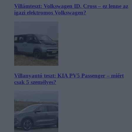
Villámteszt: Volkswagen ID. Cross – ez lenne az
igazi elektromos Volkswagen?
Villanyautó teszt: KIA PV5 Passenger – miért
csak 5 személyes?