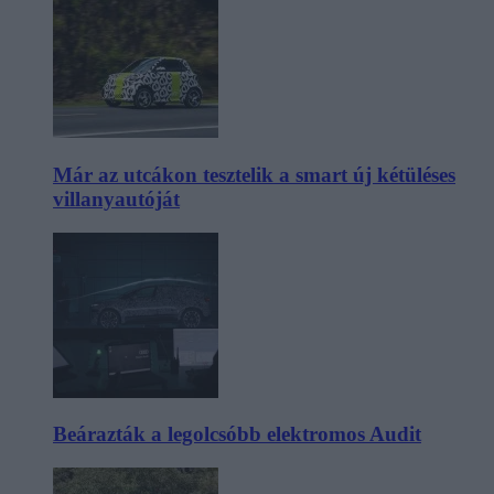
Már az utcákon tesztelik a smart új kétüléses
villanyautóját
Beárazták a legolcsóbb elektromos Audit