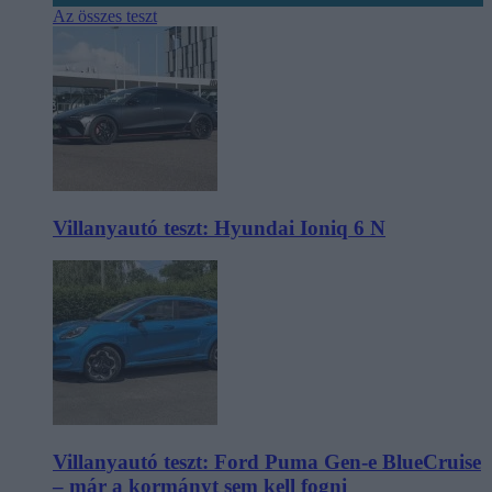
Az összes teszt
Villanyautó teszt: Hyundai Ioniq 6 N
Villanyautó teszt: Ford Puma Gen-e BlueCruise
– már a kormányt sem kell fogni