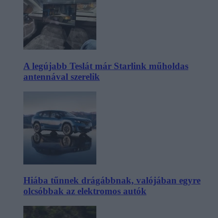
A legújabb Teslát már Starlink műholdas
antennával szerelik
Hiába tűnnek drágábbnak, valójában egyre
olcsóbbak az elektromos autók