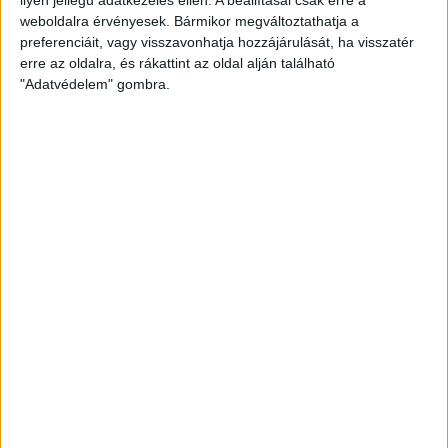
weboldalra érvényesek. Bármikor megváltoztathatja a
preferenciáit, vagy visszavonhatja hozzájárulását, ha visszatér
erre az oldalra, és rákattint az oldal alján található
"Adatvédelem" gombra.
Ennyiért nagyot szólhat: gyorsan tölthető kínai
SUV mutatkozott be Európában
Bemutatkozott Chip, az első autó, amit az AI