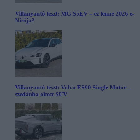
Villanyautó teszt: MG S5EV – ez lenne 2026 e-
Nirója?
Villanyautó teszt: Volvo ES90 Single Motor –
szedánba oltott SUV