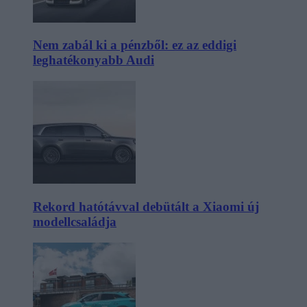
Nem zabál ki a pénzből: ez az eddigi
leghatékonyabb Audi
Rekord hatótávval debütált a Xiaomi új
modellcsaládja