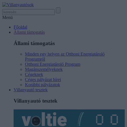
Menü
Főoldal
Állami támogatás
Állami támogatás
Minden egy helyen az Otthoni Energiatároló
Programról
Otthoni Energiatároló Program
Magánszemélyeknek
Cégeknek
Céges pályázat hírei
Korábbi pályázatok
Villanyautó tesztek
Villanyautó tesztek