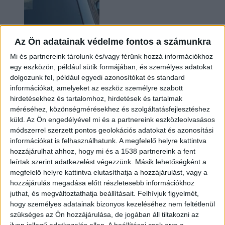
Az Ön adatainak védelme fontos a számunkra
Mi és partnereink tárolunk és/vagy férünk hozzá információkhoz
egy eszközön, például sütik formájában, és személyes adatokat
dolgozunk fel, például egyedi azonosítókat és standard
információkat, amelyeket az eszköz személyre szabott
Hoppon maradtak a villanyautós támogatási
hirdetésekhez és tartalomhoz, hirdetések és tartalmak
program utolsó pályázói
méréséhez, közönségmérésekhez és szolgáltatásfejlesztéshez
küld.
Az Ön engedélyével mi és a partnereink eszközleolvasásos
módszerrel szerzett pontos geolokációs adatokat és azonosítási
információkat is felhasználhatunk. A megfelelő helyre kattintva
hozzájárulhat ahhoz, hogy mi és a 1538 partnereink a fent
leírtak szerint adatkezelést végezzünk. Másik lehetőségként a
megfelelő helyre kattintva elutasíthatja a hozzájárulást, vagy a
hozzájárulás megadása előtt részletesebb információkhoz
juthat, és megváltoztathatja beállításait.
Felhívjuk figyelmét,
hogy személyes adatainak bizonyos kezeléséhez nem feltétlenül
Bővíti kínálatát a Cupra – érkezik az olcsóbb
szükséges az Ön hozzájárulása, de jogában áll tiltakozni az
Raval
ilyen jellegű adatkezelés ellen. A beállításai csak erre a