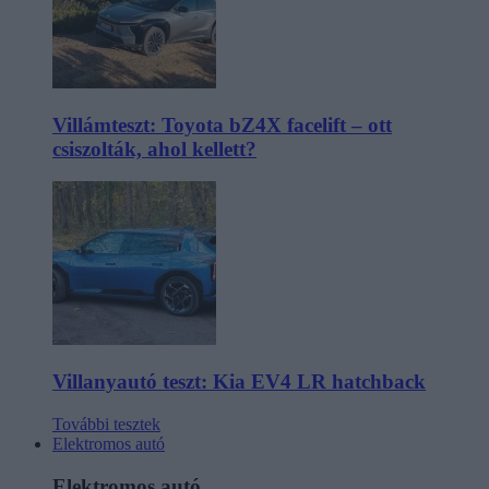
Villámteszt: Toyota bZ4X facelift – ott
csiszolták, ahol kellett?
Villanyautó teszt: Kia EV4 LR hatchback
További tesztek
Elektromos autó
Elektromos autó