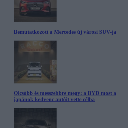
Bemutatkozott a Mercedes új városi SUV-ja
Olcsóbb és messzebbre megy: a BYD most a
japánok kedvenc autóit vette célba