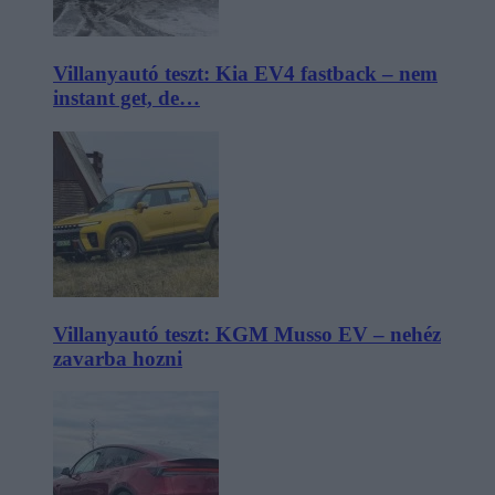
Villanyautó teszt: Kia EV4 fastback – nem
instant get, de…
Villanyautó teszt: KGM Musso EV – nehéz
zavarba hozni