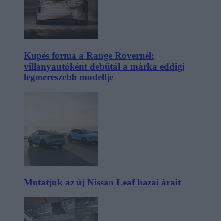
Kupés forma a Range Rovernél:
villanyautóként debütál a márka eddigi
legmerészebb modellje
Mutatjuk az új Nissan Leaf hazai árait