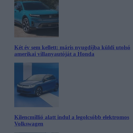
Két év sem kellett: máris nyugdíjba küldi utolsó
amerikai villanyautóját a Honda
Kilencmillió alatt indul a legolcsóbb elektromos
Volkswagen