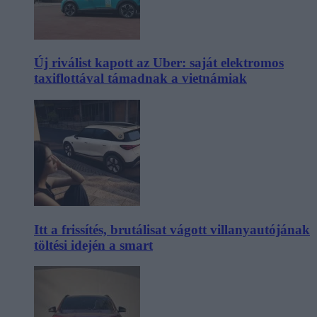
Új riválist kapott az Uber: saját elektromos
taxiflottával támadnak a vietnámiak
Itt a frissítés, brutálisat vágott villanyautójának
töltési idején a smart