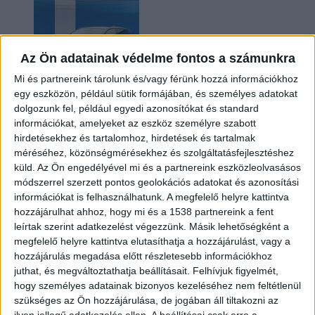
Az Ön adatainak védelme fontos a számunkra
Mi és partnereink tárolunk és/vagy férünk hozzá információkhoz
egy eszközön, például sütik formájában, és személyes adatokat
dolgozunk fel, például egyedi azonosítókat és standard
információkat, amelyeket az eszköz személyre szabott
Kilencmillió alatt indul a legolcsóbb elektromos
hirdetésekhez és tartalomhoz, hirdetések és tartalmak
Volkswagen
méréséhez, közönségmérésekhez és szolgáltatásfejlesztéshez
küld.
Az Ön engedélyével mi és a partnereink eszközleolvasásos
módszerrel szerzett pontos geolokációs adatokat és azonosítási
információkat is felhasználhatunk. A megfelelő helyre kattintva
hozzájárulhat ahhoz, hogy mi és a 1538 partnereink a fent
leírtak szerint adatkezelést végezzünk. Másik lehetőségként a
megfelelő helyre kattintva elutasíthatja a hozzájárulást, vagy a
hozzájárulás megadása előtt részletesebb információkhoz
juthat, és megváltoztathatja beállításait.
Felhívjuk figyelmét,
hogy személyes adatainak bizonyos kezeléséhez nem feltétlenül
Hoppon maradtak a villanyautós támogatási
szükséges az Ön hozzájárulása, de jogában áll tiltakozni az
program utolsó pályázói
ilyen jellegű adatkezelés ellen. A beállításai csak erre a