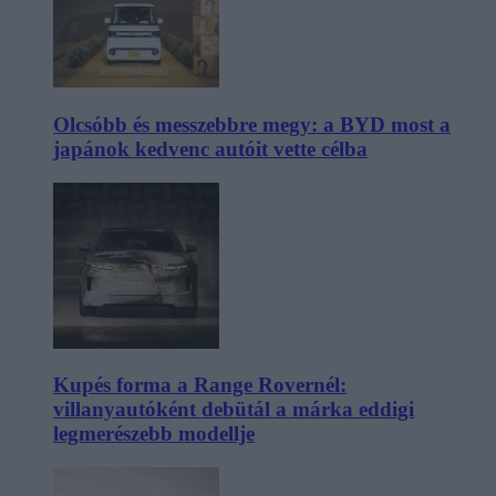
Olcsóbb és messzebbre megy: a BYD most a
japánok kedvenc autóit vette célba
Kupés forma a Range Rovernél:
villanyautóként debütál a márka eddigi
legmerészebb modellje