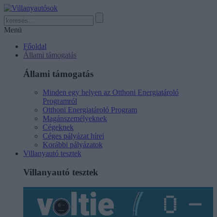
Menü
Főoldal
Állami támogatás
Állami támogatás
Minden egy helyen az Otthoni Energiatároló
Programról
Otthoni Energiatároló Program
Magánszemélyeknek
Cégeknek
Céges pályázat hírei
Korábbi pályázatok
Villanyautó tesztek
Villanyautó tesztek