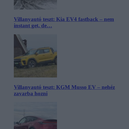
Villanyautó teszt: Kia EV4 fastback – nem
instant get, de…
Villanyautó teszt: KGM Musso EV – nehéz
zavarba hozni