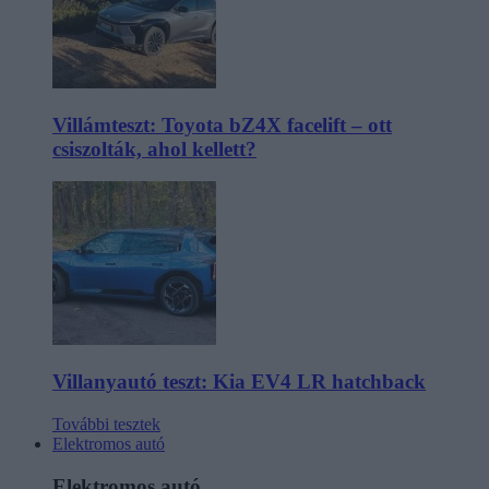
Villámteszt: Toyota bZ4X facelift – ott
csiszolták, ahol kellett?
Villanyautó teszt: Kia EV4 LR hatchback
További tesztek
Elektromos autó
Elektromos autó