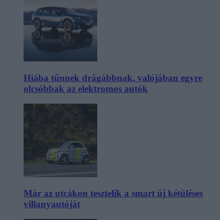
Hiába tűnnek drágábbnak, valójában egyre
olcsóbbak az elektromos autók
Már az utcákon tesztelik a smart új kétüléses
villanyautóját