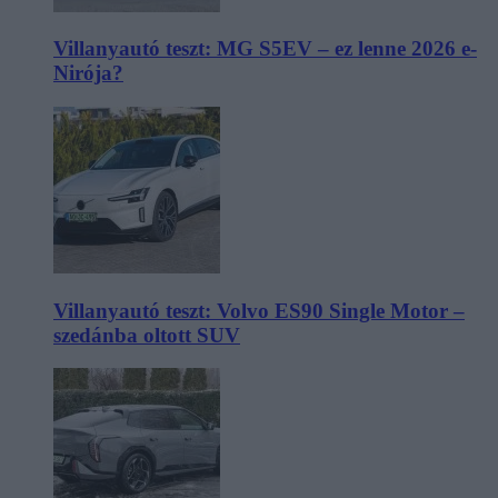
Villanyautó teszt: MG S5EV – ez lenne 2026 e-
Nirója?
Villanyautó teszt: Volvo ES90 Single Motor –
szedánba oltott SUV