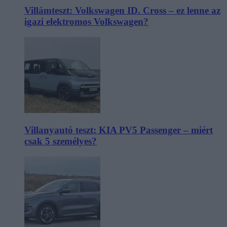
Villámteszt: Volkswagen ID. Cross – ez lenne az
igazi elektromos Volkswagen?
Villanyautó teszt: KIA PV5 Passenger – miért
csak 5 személyes?