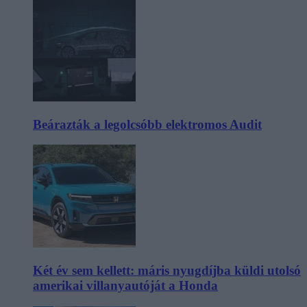
Beárazták a legolcsóbb elektromos Audit
Két év sem kellett: máris nyugdíjba küldi utolsó
amerikai villanyautóját a Honda