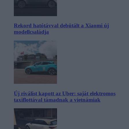
Rekord hatótávval debütált a Xiaomi új
modellcsaládja
Új riválist kapott az Uber: saját elektromos
taxiflottával támadnak a vietnámiak