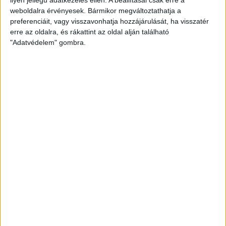
weboldalra érvényesek. Bármikor megváltoztathatja a
preferenciáit, vagy visszavonhatja hozzájárulását, ha visszatér
erre az oldalra, és rákattint az oldal alján található
"Adatvédelem" gombra.
Bővíti kínálatát a Cupra – érkezik az olcsóbb
Raval
Ennyiért nagyot szólhat: gyorsan tölthető kínai