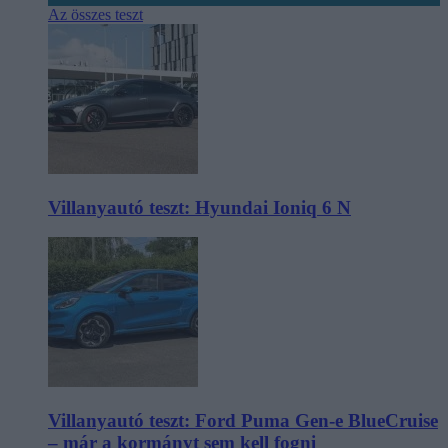
Az összes teszt
Villanyautó teszt: Hyundai Ioniq 6 N
Villanyautó teszt: Ford Puma Gen-e BlueCruise
– már a kormányt sem kell fogni