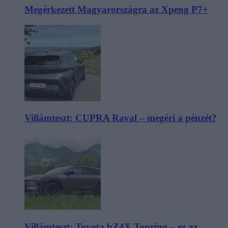
Megérkezett Magyarországra az Xpeng P7+
Villámteszt: CUPRA Raval – megéri a pénzét?
Villámteszt: Toyota bZ4X Touring – ez az,