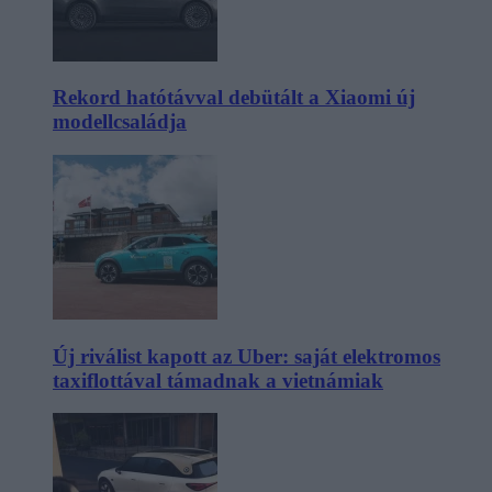
Rekord hatótávval debütált a Xiaomi új
modellcsaládja
Új riválist kapott az Uber: saját elektromos
taxiflottával támadnak a vietnámiak