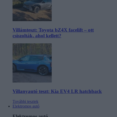
Villámteszt: Toyota bZ4X facelift – ott
csiszolták, ahol kellett?
Villanyautó teszt: Kia EV4 LR hatchback
További tesztek
Elektromos autó
Elektromos autó