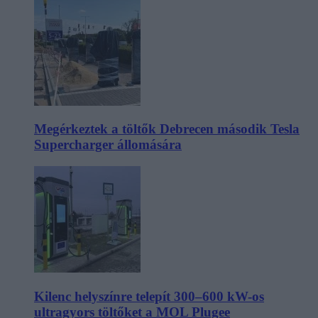
Megérkeztek a töltők Debrecen második Tesla
Supercharger állomására
Kilenc helyszínre telepít 300–600 kW-os
ultragyors töltőket a MOL Plugee