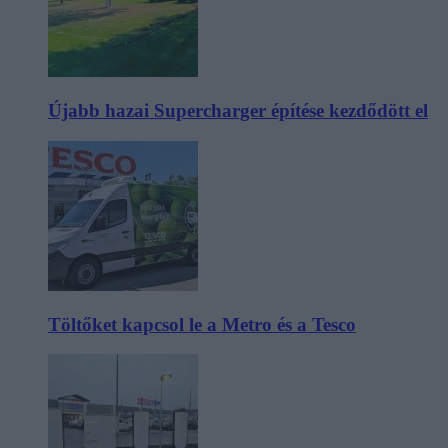
Újabb hazai Supercharger építése kezdődött el
Töltőket kapcsol le a Metro és a Tesco