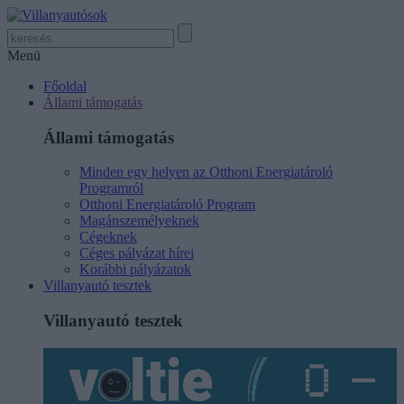
Menü
Főoldal
Állami támogatás
Állami támogatás
Minden egy helyen az Otthoni Energiatároló
Programról
Otthoni Energiatároló Program
Magánszemélyeknek
Cégeknek
Céges pályázat hírei
Korábbi pályázatok
Villanyautó tesztek
Villanyautó tesztek