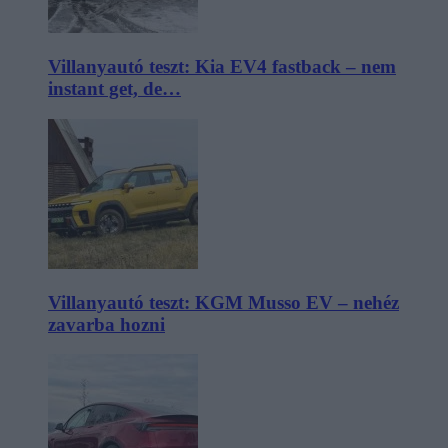
Villanyautó teszt: Kia EV4 fastback – nem
instant get, de…
Villanyautó teszt: KGM Musso EV – nehéz
zavarba hozni