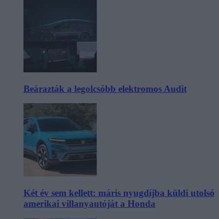
Beárazták a legolcsóbb elektromos Audit
Két év sem kellett: máris nyugdíjba küldi utolsó
amerikai villanyautóját a Honda