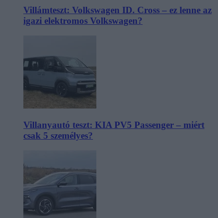
Villámteszt: Volkswagen ID. Cross – ez lenne az
igazi elektromos Volkswagen?
Villanyautó teszt: KIA PV5 Passenger – miért
csak 5 személyes?