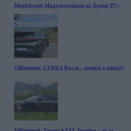
Megérkezett Magyarországra az Xpeng P7+
Villámteszt: CUPRA Raval – megéri a pénzét?
Villámteszt: Toyota bZ4X Touring – ez az,