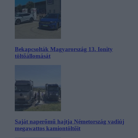
Bekapcsolták Magyarország 13. Ionity
töltőállomását
Saját naperőmű hajtja Németország vadiúj
megawattos kamiontöltőit