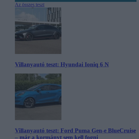
Az összes teszt
Villanyautó teszt: Hyundai Ioniq 6 N
Villanyautó teszt: Ford Puma Gen-e BlueCruise
– már a kormányt sem kell fogni