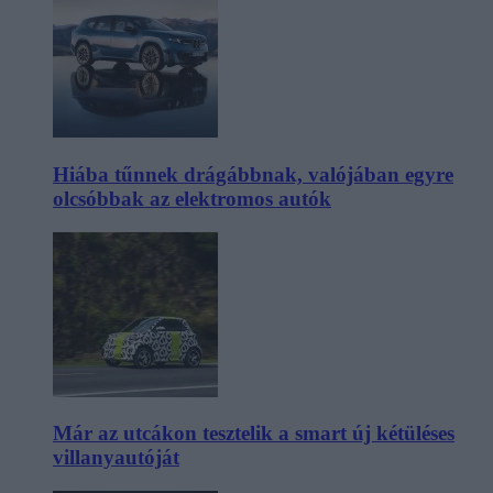
Hiába tűnnek drágábbnak, valójában egyre
olcsóbbak az elektromos autók
Már az utcákon tesztelik a smart új kétüléses
villanyautóját