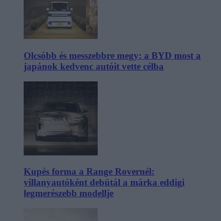
Olcsóbb és messzebbre megy: a BYD most a
japánok kedvenc autóit vette célba
Kupés forma a Range Rovernél:
villanyautóként debütál a márka eddigi
legmerészebb modellje