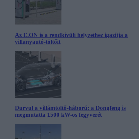
Az E.ON is a rendkívüli helyzethez igazítja a
villanyautó-töltőit
Durvul a villámtöltő-háború: a Dongfeng is
megmutatta 1500 kW-os fegyverét