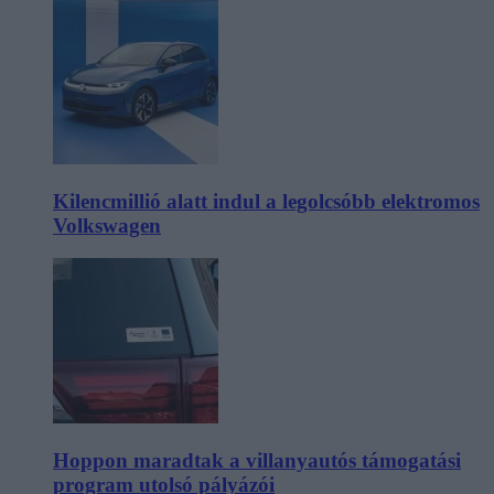
Kilencmillió alatt indul a legolcsóbb elektromos
Volkswagen
Hoppon maradtak a villanyautós támogatási
program utolsó pályázói