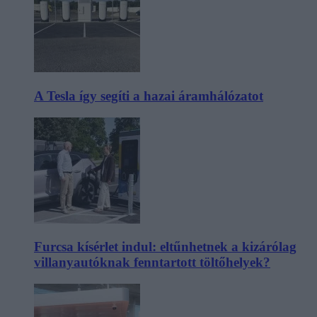
A Tesla így segíti a hazai áramhálózatot
Furcsa kísérlet indul: eltűnhetnek a kizárólag
villanyautóknak fenntartott töltőhelyek?