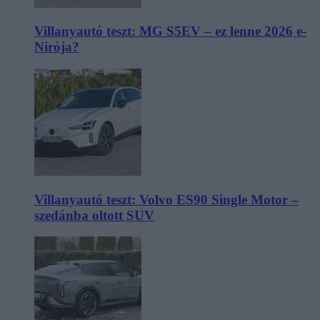
Villanyautó teszt: MG S5EV – ez lenne 2026 e-
Nirója?
Villanyautó teszt: Volvo ES90 Single Motor –
szedánba oltott SUV