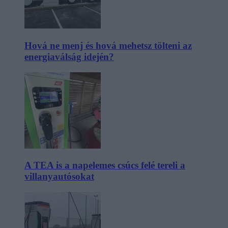
Hová ne menj és hová mehetsz tölteni az
energiaválság idején?
A TEA is a napelemes csúcs felé tereli a
villanyautósokat