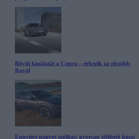
Bővíti kínálatát a Cupra – érkezik az olcsóbb
Raval
Ennyiért nagyot szólhat: gyorsan tölthető kínai