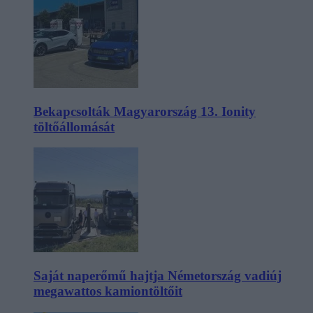
Bekapcsolták Magyarország 13. Ionity
töltőállomását
Saját naperőmű hajtja Németország vadiúj
megawattos kamiontöltőit