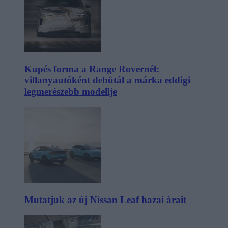
Kupés forma a Range Rovernél:
villanyautóként debütál a márka eddigi
legmerészebb modellje
Mutatjuk az új Nissan Leaf hazai árait