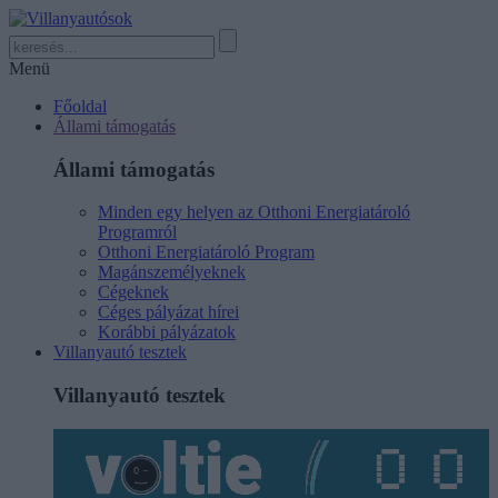
Menü
Főoldal
Állami támogatás
Állami támogatás
Minden egy helyen az Otthoni Energiatároló
Programról
Otthoni Energiatároló Program
Magánszemélyeknek
Cégeknek
Céges pályázat hírei
Korábbi pályázatok
Villanyautó tesztek
Villanyautó tesztek