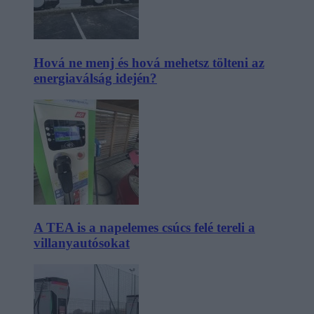
Hová ne menj és hová mehetsz tölteni az
energiaválság idején?
A TEA is a napelemes csúcs felé tereli a
villanyautósokat