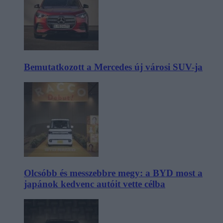
Bemutatkozott a Mercedes új városi SUV-ja
Olcsóbb és messzebbre megy: a BYD most a
japánok kedvenc autóit vette célba