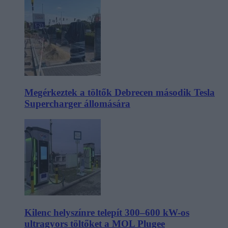
Megérkeztek a töltők Debrecen második Tesla
Supercharger állomására
Kilenc helyszínre telepít 300–600 kW-os
ultragyors töltőket a MOL Plugee