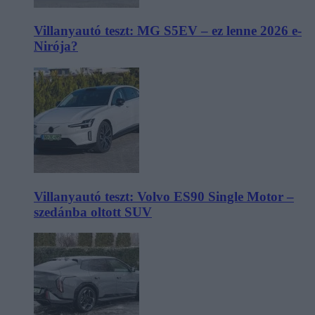
Villanyautó teszt: MG S5EV – ez lenne 2026 e-
Nirója?
Villanyautó teszt: Volvo ES90 Single Motor –
szedánba oltott SUV