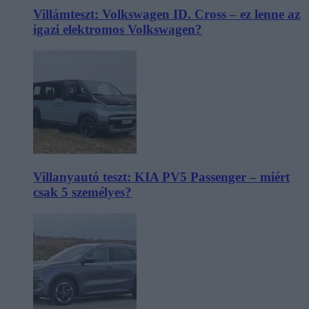
Villámteszt: Volkswagen ID. Cross – ez lenne az
igazi elektromos Volkswagen?
Villanyautó teszt: KIA PV5 Passenger – miért
csak 5 személyes?