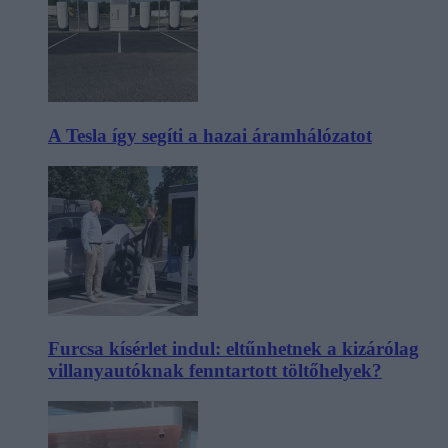
A Tesla így segíti a hazai áramhálózatot
Furcsa kísérlet indul: eltűnhetnek a kizárólag
villanyautóknak fenntartott töltőhelyek?