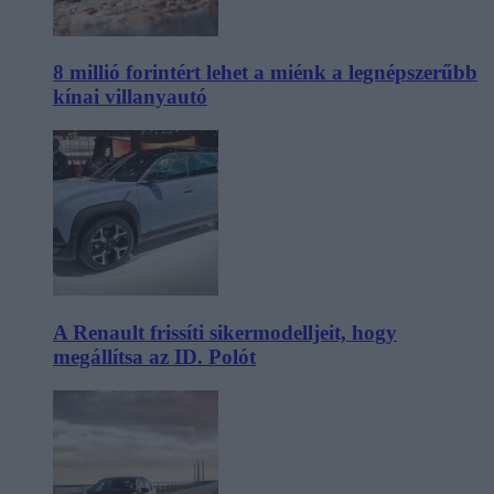
8 millió forintért lehet a miénk a legnépszerűbb
kínai villanyautó
A Renault frissíti sikermodelljeit, hogy
megállítsa az ID. Polót