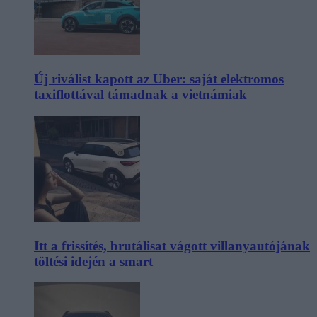
Új riválist kapott az Uber: saját elektromos
taxiflottával támadnak a vietnámiak
Itt a frissítés, brutálisat vágott villanyautójának
töltési idején a smart