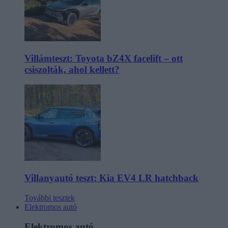
Villámteszt: Toyota bZ4X facelift – ott
csiszolták, ahol kellett?
Villanyautó teszt: Kia EV4 LR hatchback
További tesztek
Elektromos autó
Elektromos autó