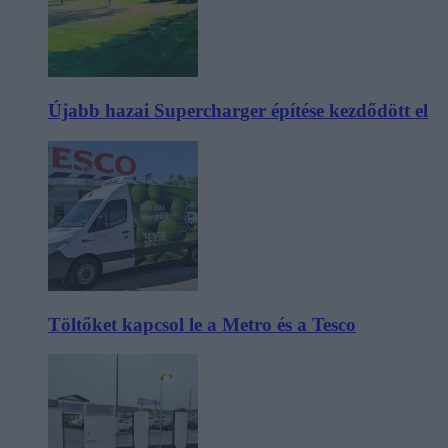
Újabb hazai Supercharger építése kezdődött el
Töltőket kapcsol le a Metro és a Tesco