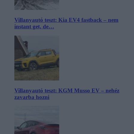
Villanyautó teszt: Kia EV4 fastback – nem
instant get, de…
Villanyautó teszt: KGM Musso EV – nehéz
zavarba hozni