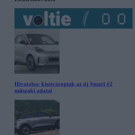
Hivatalos: kiszivárogtak az új Smart #2
műszaki adatai