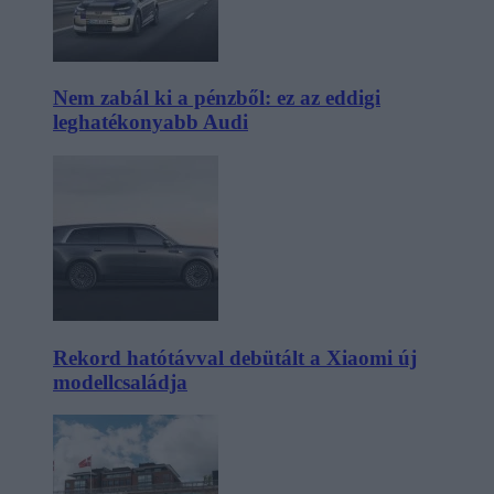
Nem zabál ki a pénzből: ez az eddigi
leghatékonyabb Audi
Rekord hatótávval debütált a Xiaomi új
modellcsaládja