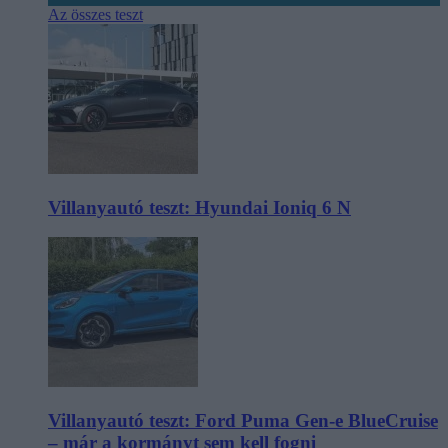
Az összes teszt
Villanyautó teszt: Hyundai Ioniq 6 N
Villanyautó teszt: Ford Puma Gen-e BlueCruise
– már a kormányt sem kell fogni