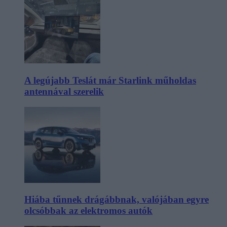
A legújabb Teslát már Starlink műholdas
antennával szerelik
Hiába tűnnek drágábbnak, valójában egyre
olcsóbbak az elektromos autók