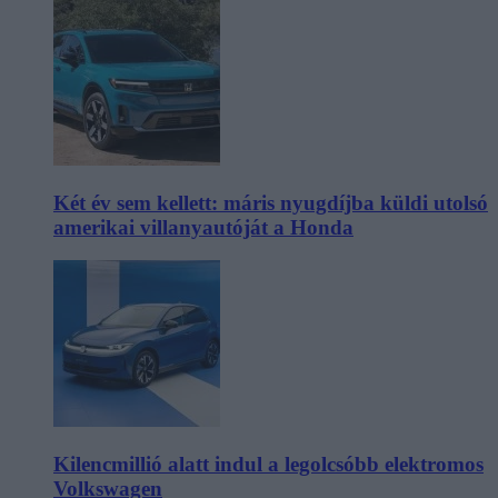
Két év sem kellett: máris nyugdíjba küldi utolsó
amerikai villanyautóját a Honda
Kilencmillió alatt indul a legolcsóbb elektromos
Volkswagen