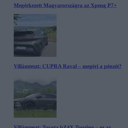
Megérkezett Magyarországra az Xpeng P7+
Villámteszt: CUPRA Raval – megéri a pénzét?
Villámteszt: Toyota bZ4X Touring – ez az,