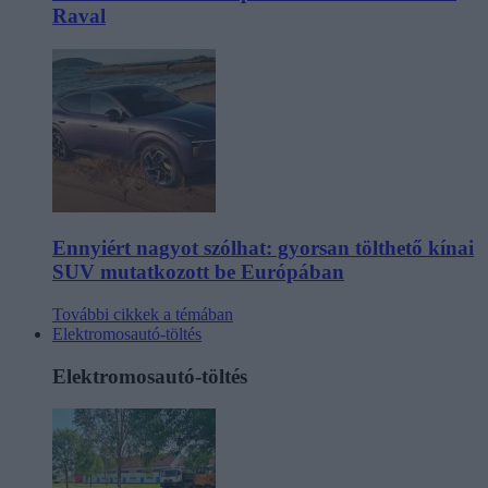
Raval
Ennyiért nagyot szólhat: gyorsan tölthető kínai
SUV mutatkozott be Európában
További cikkek a témában
Elektromosautó-töltés
Elektromosautó-töltés