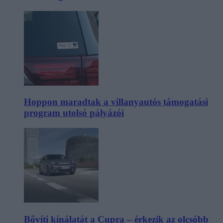
Hoppon maradtak a villanyautós támogatási
program utolsó pályázói
Bővíti kínálatát a Cupra – érkezik az olcsóbb