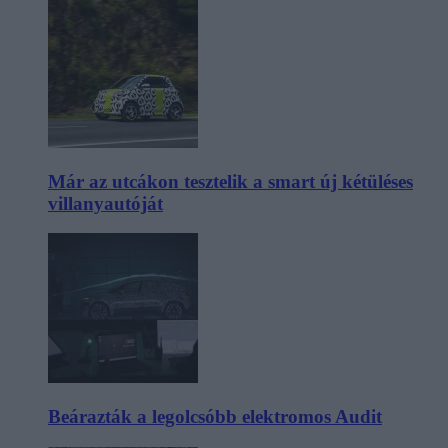
Már az utcákon tesztelik a smart új kétüléses
villanyautóját
Beárazták a legolcsóbb elektromos Audit